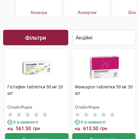
Аллегра
Аллертек
Білаг
Фільтри
Гістафен таблетки 50 мг 20
Фенкарол таблетки 50 мг 30
шт
шт
ОлайнФарм
ОлайнФарм
Є в наявності
Є в наявності
561.50
грн
613.50
грн
від
від