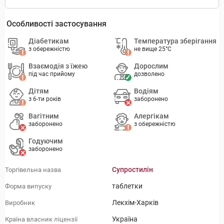
Особливості застосування
Діабетикам
Температура зберігання
з обережністю
не вище 25°C
Взаємодія з їжею
Дорослим
під час прийому
дозволено
Дітям
Водіям
з 6-ти років
заборонено
Вагітним
Алергікам
заборонено
з обережністю
Годуючим
заборонено
Супростилін
Торгівельна назва
таблетки
Форма випуску
Лекхім-Харків
Виробник
Україна
Країна власник ліцензії