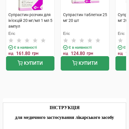
Супрастин розчин для
Супрастин таблетки 25
Супра
ін'єкцій 20 мг/мл 1 мл 5
мг 20 шт
мг 20
ампул
Егіс
Егіс
Егіс
Є в наявності
Є в наявності
Є в
161.80
грн
124.80
грн
1
від
від
від
КУПИТИ
КУПИТИ