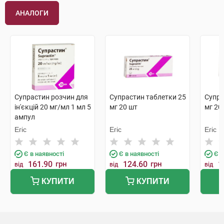
АНАЛОГИ
Супрастин розчин для
Супрастин таблетки 25
Супра
ін'єкцій 20 мг/мл 1 мл 5
мг 20 шт
мг 20
ампул
Егіс
Егіс
Егіс
Є в наявності
Є в наявності
Є в
161.90
грн
124.60
грн
1
від
від
від
КУПИТИ
КУПИТИ