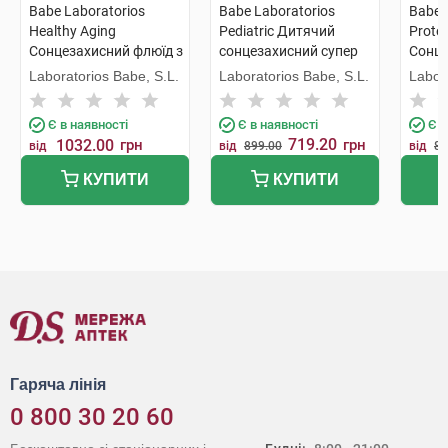
Babe Laboratorios
Babe Laboratorios
Babe 
Healthy Aging
Pediatric Дитячий
Protec
Сонцезахисний флюїд з
сонцезахисний супер
Cонце
коллагеном і
флюїд SPF 50 з
матую
Laboratorios Babe, S.L.
Laboratorios Babe, S.L.
Labor
пептидами SPF50 40
пантенолом і
ВВ з 
мл 1 туба
пребіотиками 50 мл 1
мату
Є в наявності
Є в наявності
Є в
флакон
для ж
719.20
1032.00
грн
грн
від
від
899.00
від
88
50 50
КУПИТИ
КУПИТИ
Гаряча лінія
0 800 30 20 60