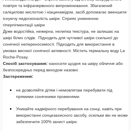
повітря та інфрачервоного випромінювання. Збагачений
саліцилово кислотою і ніацинамідом, засіб допомагає зменшити
існуючу недосконалість шкіри. Сприяє уникненню
гіперпігментації шкіри.
Дуже водостійка, нежирна, нелипка текстура, не залишає на
шкірі білих слідів. Підходить для чутливої ​​шкіри схильної до
сонячної непереносимості. Підходить для використання в
умовах високої сонячної активності. Містить термальну воду La
Roche-Posay.
Спосіб застосування:
наносити щодня на шкіру обличчя або
безпосередньо перед виходом назовні.
Застереження:
не дозволяйте дітям і немовлятам перебувати під
прямими сонячними променями.
Уникайте надмірного перебування на сонці, навіть при
використанні сонцезахисного засобу, оскільки він не може
забезпечити 100% захист шкіри.