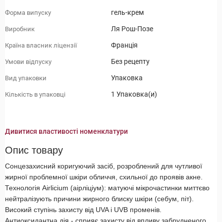
гель-крем
Форма випуску
Ля Рош-Позе
Виробник
Франція
Країна власник ліцензії
Без рецепту
Умови відпуску
Упаковка
Вид упаковки
1 Упаковка(и)
Кількість в упаковці
Дивитися властивості номенклатури
Опис товару
Сонцезахисний коригуючий засіб, розроблений для чутливої ​​
жирної проблемної шкіри обличчя, схильної до проявів акне.
Технологія Аirlicium (аірліціум): матуючі мікрочастинки миттєво
нейтралізують причини жирного блиску шкіри (себум, піт).
Високий ступінь захисту від UVA і UVB променів.
Антиоксидантна дія - сприяє захисту від впливу забрудненого