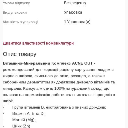
Без рецепту
Умови відпуску
Упаковка
Вид упаковки
1 Упаковка(и)
Кількість в упаковці
Дивитися властивості номенклатури
Опис товару
Вітамінно-Мінеральний Комплекс ACNE OUT
-
рекомендований для корекції раціону харчування людям з
жирною шкірою, схильною до акне, розацеа, а також з
себорейним дерматитом як додаткове джерело вітамінів та
мінералів. Капсула містить 100% натуральний склад, що
впливає на нормалізацію роботи сальних залоз і процесів в
шкірі:
· Група вітамінів В, екстрагована з пивних дріжджів;
· Вітамін А, Е та D;
· Магній (Mg);
· Цинк (Zn)