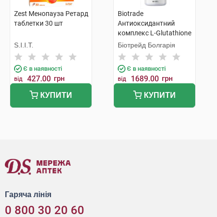
Zest Менопауза Ретард
Biotrade
таблетки 30 шт
Антиоксидантний
комплекс L-Glutathione
+ Superoxide Dismutase
S.I.I.T.
Біотрейд Болгарія
для омолодження та
проти пігментації 60 шт
Є в наявності
Є в наявності
427.00
грн
1689.00
грн
від
від
КУПИТИ
КУПИТИ
Гаряча лінія
0 800 30 20 60