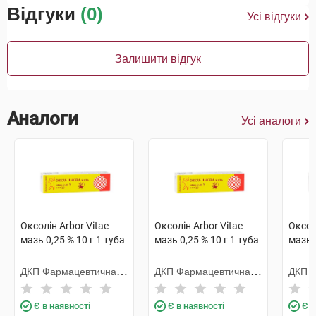
Відгуки
(0)
Усі відгуки
Залишити відгук
Аналоги
Усі аналоги
Оксолін Arbor Vitae
Оксолін Arbor Vitae
Оксол
мазь 0,25 % 10 г 1 туба
мазь 0,25 % 10 г 1 туба
мазь 0
ДКП Фармацевтична
ДКП Фармацевтична
ДКП 
фабрика
фабрика
фабр
Є в наявності
Є в наявності
Є в