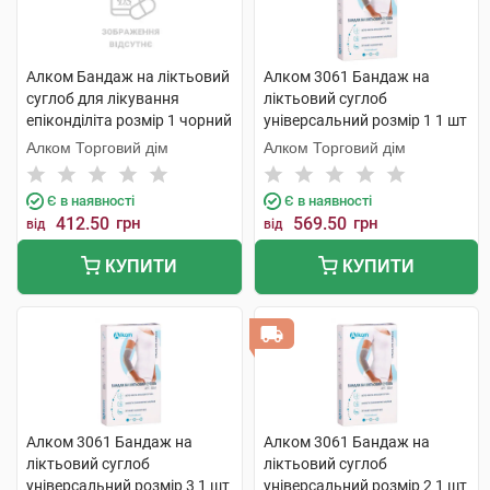
Алком Бандаж на ліктьовий
Алком 3061 Бандаж на
суглоб для лікування
ліктьовий суглоб
епіконділіта розмір 1 чорний
універсальний розмір 1 1 шт
1 шт
Алком Торговий дім
Алком Торговий дім
Є в наявності
Є в наявності
412.50
грн
569.50
грн
від
від
КУПИТИ
КУПИТИ
Алком 3061 Бандаж на
Алком 3061 Бандаж на
ліктьовий суглоб
ліктьовий суглоб
універсальний розмір 3 1 шт
універсальний розмір 2 1 шт