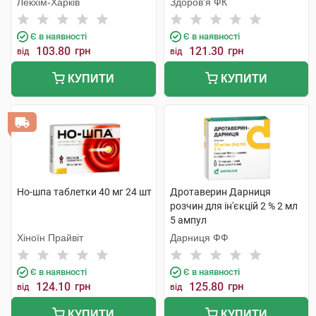
Лекхім-Харків
Здоров'я ФК
Є в наявності
Є в наявності
103.80
грн
121.30
грн
від
від
КУПИТИ
КУПИТИ
Но-шпа таблетки 40 мг 24 шт
Дротаверин Дарниця
розчин для ін'єкцій 2 % 2 мл
5 ампул
Хіноїн Прайвіт
Дарниця ФФ
Є в наявності
Є в наявності
124.10
грн
125.80
грн
від
від
КУПИТИ
КУПИТИ