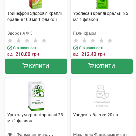
Тринефрон Здоров'я краплі
Уролесан краплі оральні 25
оральні 100 мл 1 флакон
мл 1 флакон
Здоров'я ФК
Галичфарм
Є в наявності
Є в наявності
210.80
грн
212.40
грн
від
від
КУПИТИ
КУПИТИ
Урохолум краплі оральні 25
Уродез таблетки 20 шт
мл 1 флакон
ДКП Фармацевтична
Маклеодс Фармасьютикалс