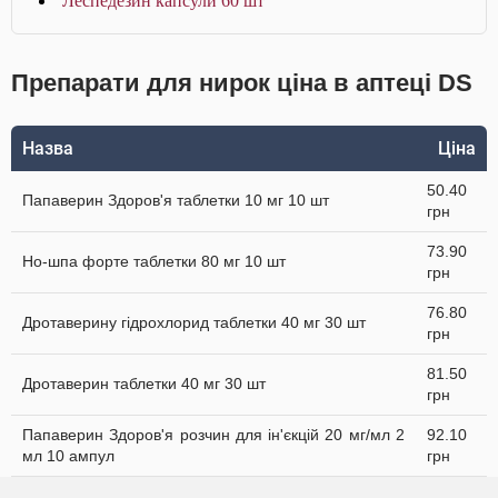
Леспедезин капсули 60 шт
Препарати для нирок ціна в аптеці DS
Назва
Ціна
50.40
Папаверин Здоров'я таблетки 10 мг 10 шт
грн
73.90
Но-шпа форте таблетки 80 мг 10 шт
грн
76.80
Дротаверину гідрохлорид таблетки 40 мг 30 шт
грн
81.50
Дротаверин таблетки 40 мг 30 шт
грн
Папаверин Здоров'я розчин для ін'єкцій 20 мг/мл 2
92.10
мл 10 ампул
грн