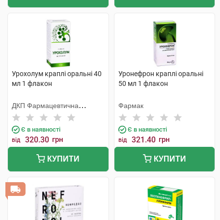
Урохолум краплі оральні 40
Уронефрон краплі оральні
мл 1 флакон
50 мл 1 флакон
ДКП Фармацевтична
Фармак
фабрика
Є в наявності
Є в наявності
320.30
грн
321.40
грн
від
від
КУПИТИ
КУПИТИ