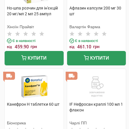
Но-шпа розчин для ін'єкцій
Афлазин капсули 200 мг 30
20 мг/мл 2 мл 25 ампул
шт
Хіноїн Прайвіт
Валартін Фарма
Є в наявності
Є в наявності
459.90
грн
461.10
грн
від
від
КУПИТИ
КУПИТИ
Канефрон H таблетки 60 шт
IF Нефросан краплі 100 мл 1
флакон
Біонорика
Чарлі ПП