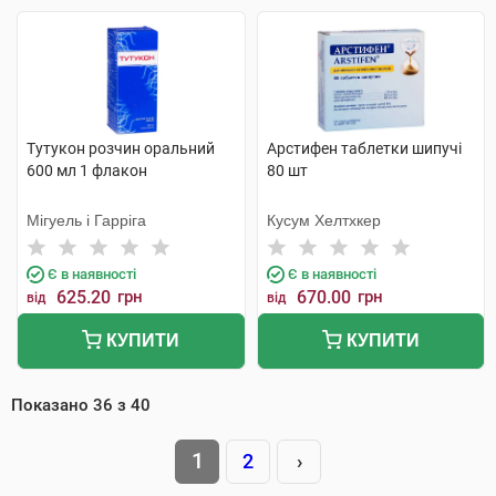
Тутукон розчин оральний
Арстифен таблетки шипучі
600 мл 1 флакон
80 шт
Мігуель і Гарріга
Кусум Хелтхкер
Є в наявності
Є в наявності
625.20
грн
670.00
грн
від
від
КУПИТИ
КУПИТИ
Показано
36
з
40
1
2
›