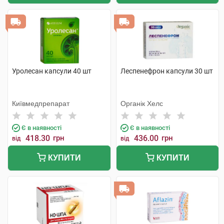
Уролесан капсули 40 шт
Леспенефрон капсули 30 шт
Київмедпрепарат
Органік Хелс
Є в наявності
Є в наявності
418.30
грн
436.00
грн
від
від
КУПИТИ
КУПИТИ