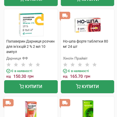
Папаверин Дарниця розчин
Но-шпа форте таблетки 80
для ін'єкцій 2 % 2 мл 10
мг 24 шт
ампул
Дарниця ФФ
Хіноїн Прайвіт
Є в наявності
Є в наявності
150.30
грн
165.70
грн
від
від
КУПИТИ
КУПИТИ