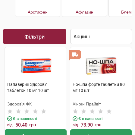
Арстифен
Афлазин
Блема
Фільтри
Папаверин Здоров'я
Но-шпа форте таблетки 80
таблетки 10 мг 10 шт
мг 10 шт
Здоров'я ФК
Хіноїн Прайвіт
Є в наявності
Є в наявності
50.40
грн
73.90
грн
від
від