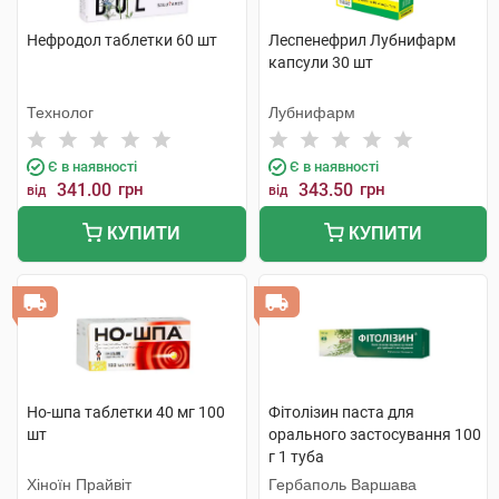
Нефродол таблетки 60 шт
Леспенефрил Лубнифарм
капсули 30 шт
Технолог
Лубнифарм
Є в наявності
Є в наявності
341.00
грн
343.50
грн
від
від
КУПИТИ
КУПИТИ
Но-шпа таблетки 40 мг 100
Фітолізин паста для
шт
орального застосування 100
г 1 туба
Хіноїн Прайвіт
Гербаполь Варшава