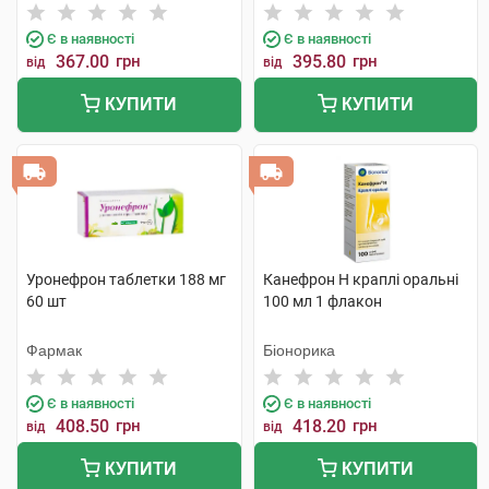
Є в наявності
Є в наявності
367.00
грн
395.80
грн
від
від
КУПИТИ
КУПИТИ
Уронефрон таблетки 188 мг
Канефрон H краплі оральні
60 шт
100 мл 1 флакон
Фармак
Біонорика
Є в наявності
Є в наявності
408.50
грн
418.20
грн
від
від
КУПИТИ
КУПИТИ