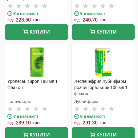
фабрика
Є в наявності
Є в наявності
228.50
грн
240.70
грн
від
від
КУПИТИ
КУПИТИ
Уролесан сироп 180 мл 1
Леспенефрил Лубнифарм
флакон
розчин оральний 100 мл 1
флакон
Галичфарм
Лубнифарм
Є в наявності
Є в наявності
289.10
грн
291.30
грн
від
від
КУПИТИ
КУПИТИ