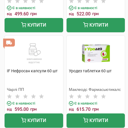
Є в наявності
Є в наявності
499.60
грн
522.00
грн
від
від
КУПИТИ
КУПИТИ
IF Нефросан капсули 60 шт
Уродез таблетки 60 шт
Чарлі ПП
Маклеодс Фармасьютикалс
Є в наявності
Є в наявності
595.00
грн
615.70
грн
від
від
КУПИТИ
КУПИТИ