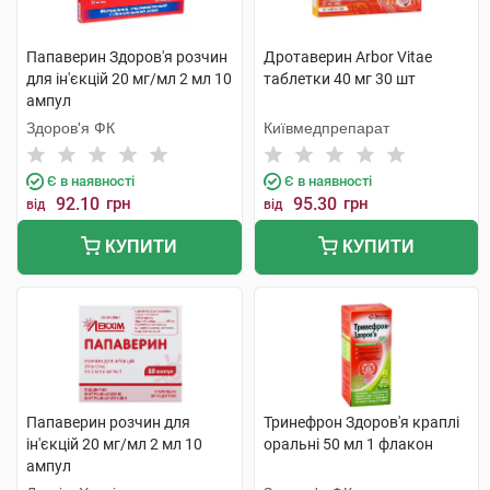
Папаверин Здоров'я розчин
Дротаверин Arbor Vitae
для ін'єкцій 20 мг/мл 2 мл 10
таблетки 40 мг 30 шт
ампул
Здоров'я ФК
Київмедпрепарат
Є в наявності
Є в наявності
92.10
грн
95.30
грн
від
від
КУПИТИ
КУПИТИ
Папаверин розчин для
Тринефрон Здоров'я краплі
ін'єкцій 20 мг/мл 2 мл 10
оральні 50 мл 1 флакон
ампул