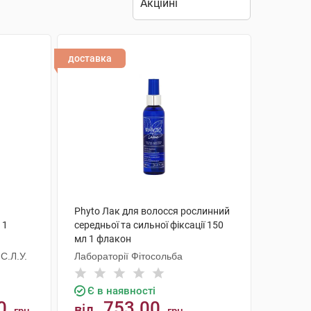
доставка
Phyto Лак для волосся рослинний
 1
середньої та сильної фіксації 150
мл 1 флакон
С.Л.У.
Лабораторії Фітосольба
Є в наявності
0
753.00
від