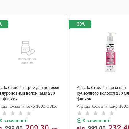
%
−30%
rado Стайлінг-крем для волосся
Agrado Стайлінг-крем для
гіалуроновими волокнами 230
кучерявого волосся 230 мл
 1 флакон
флакон
адо Косметік Кейр 3000 С.Л.У.
Аградо Косметік Кейр 3000 
Є в наявності
Є в наявності
209.30
232.4
д
299.00
від
332.00