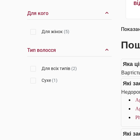
ві
Для кого
Показа
Для жінок
(5)
Пош
Тип волосся
Яка ц
Для всіх типів
(2)
Вартіст
Сухе
(1)
Які з
Недорог
Ag
Ag
Ph
Які з