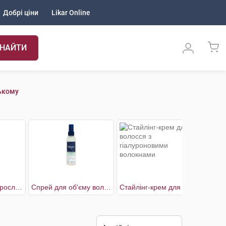
Добрі ціни
Likar Online
НАЙТИ
ькому
Лак для волосся рослинний середньої та сильної фіксації
Спрей для об'єму волосся
Стайлінг-крем для волосся з гіалуроновими волокнами