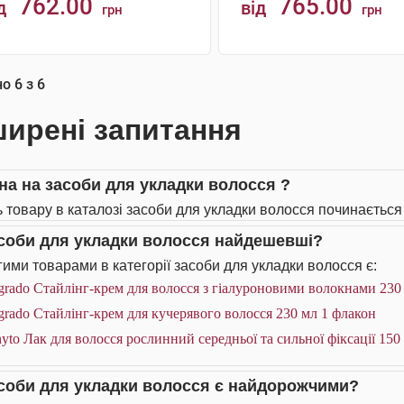
762.00
765.00
д
від
грн
грн
КУПИТИ
КУПИТИ
но
6
з
6
ирені запитання
іна на засоби для укладки волосся ?
ь товару в каталозі засоби для укладки волосся починається 
асоби для укладки волосся найдешевші?
ими товарами в категорії засоби для укладки волосся є:
rado Стайлінг-крем для волосся з гіалуроновими волокнами 230
rado Стайлінг-крем для кучерявого волосся 230 мл 1 флакон
yto Лак для волосся рослинний середньої та сильної фіксації 150
асоби для укладки волосся є найдорожчими?