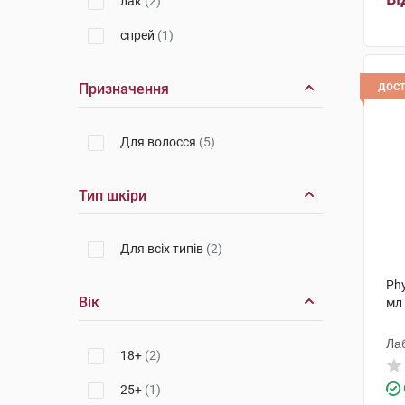
лак
(2)
спрей
(1)
дос
Призначення
Для волосся
(5)
Тип шкіри
Для всіх типів
(2)
Phy
Вік
мл
Ла
18+
(2)
25+
(1)