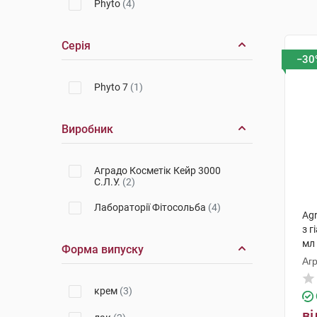
Phyto
(4)
Серія
−30
Phyto 7
(1)
Виробник
Аградо Косметік Кейр 3000
С.Л.У.
(2)
Лабораторії Фітосольба
(4)
Ag
з 
мл
Форма випуску
Агр
крем
(3)
ві