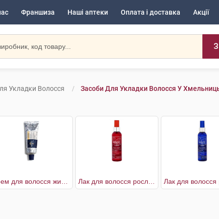
нас
Франшиза
Наші аптеки
Оплата і доставка
Акції
З
ля Укладки Волосся
Засоби Для Укладки Волосся У Хмельниц
Крем для волосся живильний
Лак для волосся рослинний легкої фіксації