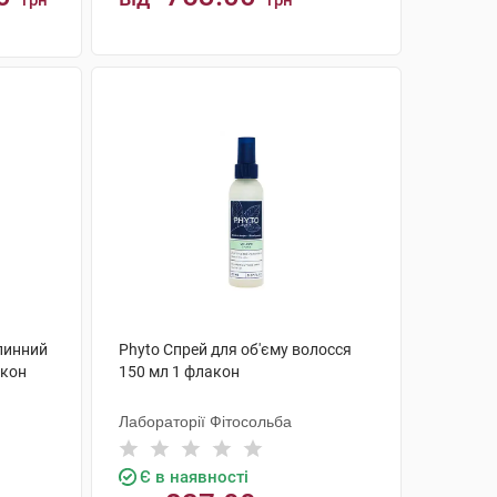
грн
грн
КУПИТИ
линний
Phyto Спрей для об'єму волосся
акон
150 мл 1 флакон
Лабораторії Фітосольба
Є в наявності