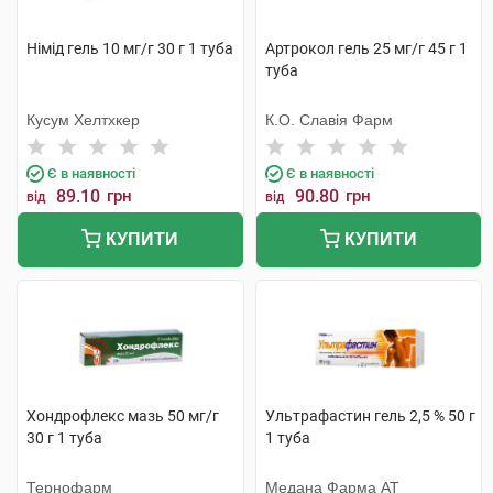
Німід гель 10 мг/г 30 г 1 туба
Артрокол гель 25 мг/г 45 г 1
туба
Кусум Хелтхкер
К.О. Славія Фарм
Є в наявності
Є в наявності
89.10
грн
90.80
грн
від
від
КУПИТИ
КУПИТИ
Хондрофлекс мазь 50 мг/г
Ультрафастин гель 2,5 % 50 г
30 г 1 туба
1 туба
Тернофарм
Медана Фарма АТ