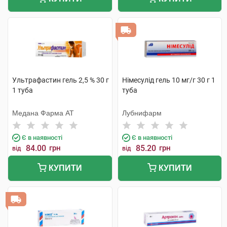
Ультрафастин гель 2,5 % 30 г
Німесулід гель 10 мг/г 30 г 1
1 туба
туба
Медана Фарма АТ
Лубнифарм
Є в наявності
Є в наявності
84.00
грн
85.20
грн
від
від
КУПИТИ
КУПИТИ