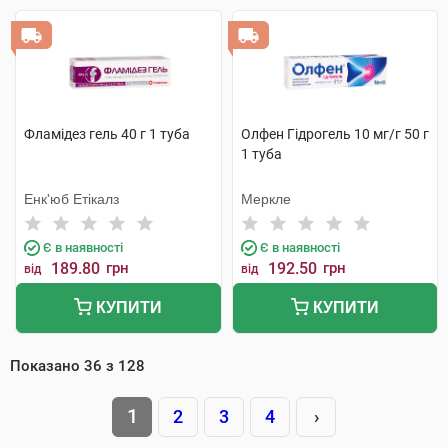
Фламідез гель 40 г 1 туба
Олфен Гідрогель 10 мг/г 50 г
1 туба
Енк'юб Етікалз
Меркле
Є в наявності
Є в наявності
189.80
грн
192.50
грн
від
від
КУПИТИ
КУПИТИ
Показано
36
з
128
1
2
3
4
›