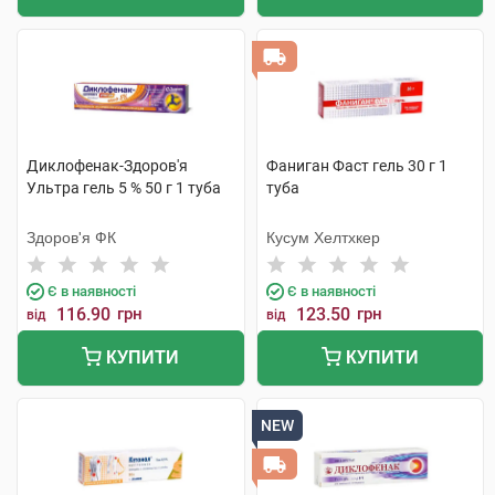
Диклофенак-Здоров'я
Фаниган Фаст гель 30 г 1
Ультра гель 5 % 50 г 1 туба
туба
Здоров'я ФК
Кусум Хелтхкер
Є в наявності
Є в наявності
116.90
грн
123.50
грн
від
від
КУПИТИ
КУПИТИ
NEW