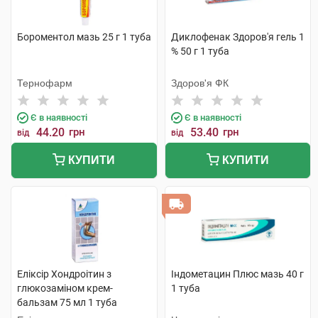
Бороментол мазь 25 г 1 туба
Диклофенак Здоров'я гель 1
% 50 г 1 туба
Тернофарм
Здоров'я ФК
Є в наявності
Є в наявності
44.20
грн
53.40
грн
від
від
КУПИТИ
КУПИТИ
Еліксір Хондроітин з
Індометацин Плюс мазь 40 г
глюкозаміном крем-
1 туба
бальзам 75 мл 1 туба