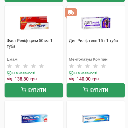
Фаст Реліф крем 50 мл 1
Дип Риліф гель 15 г 1 туба
туба
Емамі
Ментолатум Компані
Є в наявності
Є в наявності
138.80
грн
140.00
грн
від
від
КУПИТИ
КУПИТИ