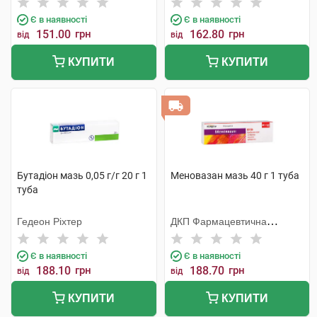
Є в наявності
Є в наявності
151.00
грн
162.80
грн
від
від
КУПИТИ
КУПИТИ
Бутадіон мазь 0,05 г/г 20 г 1
Меновазан мазь 40 г 1 туба
туба
Гедеон Ріхтер
ДКП Фармацевтична
фабрика
Є в наявності
Є в наявності
188.10
грн
188.70
грн
від
від
КУПИТИ
КУПИТИ