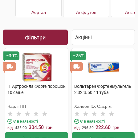
Аертал
Алфлутоп
Альго
Фільтри
−30%
−25%
IF Артросила Форте порошок
Вольтарен Форте емульгель
10 саше
2,32 % 50 г 1 туба
Чарлі ПП
Халеон КХ С.а.р.л.
Є в наявності
Є в наявності
304.50
222.60
грн
грн
від
435.00
від
296.80