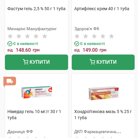
Фастум гель 2,5 % 50 г 1 туба
Артифлекс крем 40 г 1 туба
Менаріні Мануфактурінг
Здоров'я ФК
Є в наявності
Є в наявності
148.60
грн
149.00
грн
від
від
КУПИТИ
КУПИТИ
Німедар гель 10 мг/г 30 г 1
Хондроїтинова мазь 5 % 25 г
туба
1 туба
Дарниця ФФ
ДКП Фармацевтична
фабрика