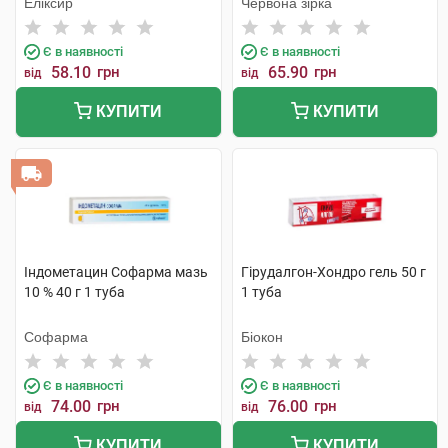
Еліксир
Червона зірка
Є в наявності
Є в наявності
58.10
грн
65.90
грн
від
від
КУПИТИ
КУПИТИ
Індометацин Софарма мазь
Гірудалгон-Хондро гель 50 г
10 % 40 г 1 туба
1 туба
Софарма
Біокон
Є в наявності
Є в наявності
74.00
грн
76.00
грн
від
від
КУПИТИ
КУПИТИ