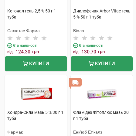
Кетонал гель 2,5 % 50 г 1
Диклофенак Arbor Vitae гель
туба
5 % 50 г 1 туба
Салютас Фарма
Віола
Є в наявності
Є в наявності
124.30
грн
130.70
грн
від
від
КУПИТИ
КУПИТИ
Хондра-Сила мазь 5 % 30 г 1
Фламідез Фітоплюс мазь 20
туба
г 1 туба
Фармак
Енк'юб Етікалз