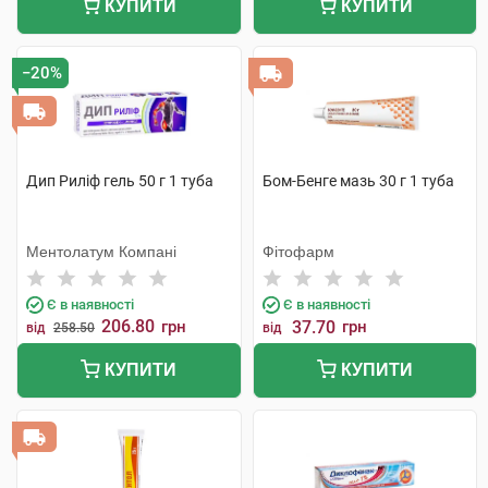
КУПИТИ
КУПИТИ
−20%
Дип Риліф гель 50 г 1 туба
Бом-Бенге мазь 30 г 1 туба
Ментолатум Компані
Фітофарм
Є в наявності
Є в наявності
206.80
грн
37.70
грн
від
258.50
від
КУПИТИ
КУПИТИ