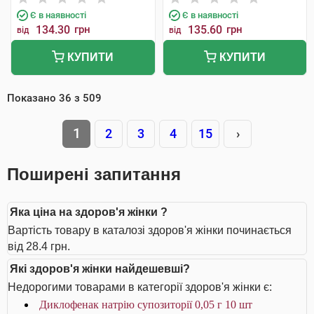
Є в наявності
Є в наявності
134.30
грн
135.60
грн
від
від
КУПИТИ
КУПИТИ
Показано
36
з
509
1
2
3
4
15
›
Поширені запитання
Яка ціна на здоров'я жінки ?
Вартість товару в каталозі здоров'я жінки починається
від 28.4 грн.
Які здоров'я жінки найдешевші?
Недорогими товарами в категорії здоров'я жінки є:
Диклофенак натрію супозиторії 0,05 г 10 шт