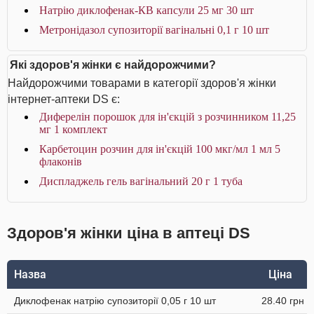
Натрію диклофенак-КВ капсули 25 мг 30 шт
Метронідазол супозиторії вагінальні 0,1 г 10 шт
Які здоров'я жінки є найдорожчими?
Найдорожчими товарами в категорії здоров'я жінки
інтернет-аптеки DS є:
Диферелін порошок для ін'єкцій з розчинником 11,25
мг 1 комплект
Карбетоцин розчин для ін'єкцій 100 мкг/мл 1 мл 5
флаконів
Диспладжель гель вагінальний 20 г 1 туба
Здоров'я жінки ціна в аптеці DS
Назва
Ціна
Диклофенак натрію супозиторії 0,05 г 10 шт
28.40 грн