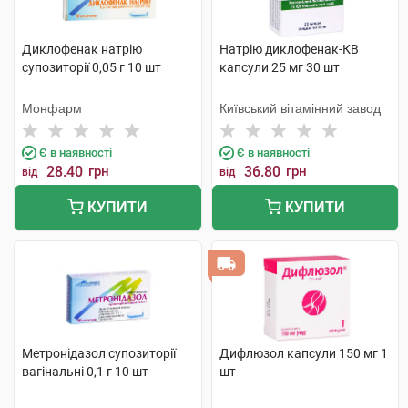
Диклофенак натрію
Натрію диклофенак-КВ
супозиторії 0,05 г 10 шт
капсули 25 мг 30 шт
Монфарм
Київський вітамінний завод
Є в наявності
Є в наявності
28.40
грн
36.80
грн
від
від
КУПИТИ
КУПИТИ
Метронідазол супозиторії
Дифлюзол капсули 150 мг 1
вагінальні 0,1 г 10 шт
шт