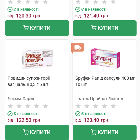
Є в наявності
Є в наявності
120.30
грн
121.40
грн
від
від
КУПИТИ
КУПИТИ
Повидин супозиторії
Бруфен Рапід капсули 400 мг
вагінальні 0,3 г 5 шт
10 шт
Лекхім-Харків
Гелтек Прайвет Лімітед
Є в наявності
Є в наявності
122.50
грн
123.40
грн
від
від
КУПИТИ
КУПИТИ