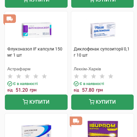
Флуконазол IF капсули 150
Диклофенак супозиторії 0,1
мг 1 шт
г 10 шт
Астрафарм
Лекхім-Харків
Є в наявності
Є в наявності
51.20
грн
57.80
грн
від
від
КУПИТИ
КУПИТИ