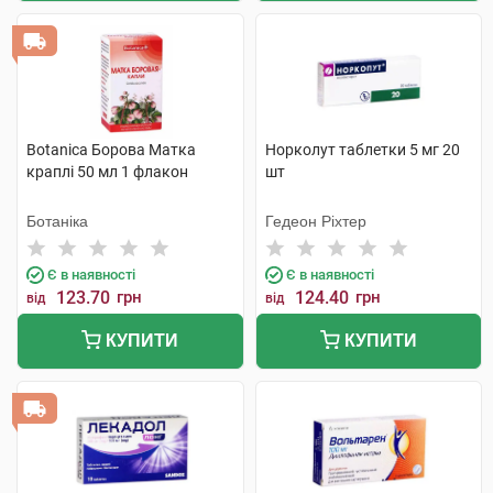
Botanica Борова Матка
Норколут таблетки 5 мг 20
краплі 50 мл 1 флакон
шт
Ботаніка
Гедеон Ріхтер
Є в наявності
Є в наявності
123.70
грн
124.40
грн
від
від
КУПИТИ
КУПИТИ