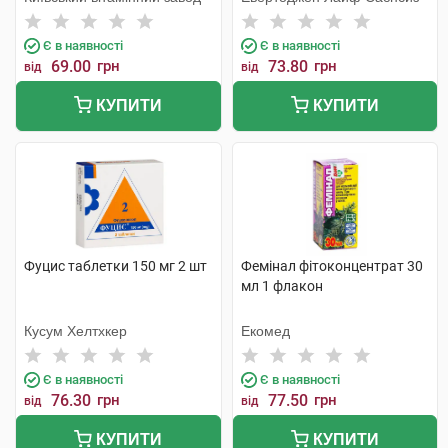
Є в наявності
Є в наявності
69.00
грн
73.80
грн
від
від
КУПИТИ
КУПИТИ
Фуцис таблетки 150 мг 2 шт
Фемінал фітоконцентрат 30
мл 1 флакон
Кусум Хелтхкер
Екомед
Є в наявності
Є в наявності
76.30
грн
77.50
грн
від
від
КУПИТИ
КУПИТИ