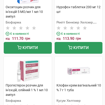
Окситоцин розчин для
Нурофєн таблетки 200 мг 12
ін'єкцій 5 МО/мл 1 мл 10
шт
ампул
Біофарма
Рекітт Бенкізер Хелскер
Інтернешнл
Є в наявності
Є в наявності
111.70
грн
113.90
грн
від
від
КУПИТИ
КУПИТИ
Прогестерон розчин для
Клофан крем вагінальний 10
ін'єкцій, олійний 1 % 1 мл 10
% 7 г 1 туба
ампул
Біофарма
Кусум Хелтхкер