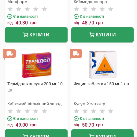
Монфарм
Київмедпрепарат
Є в наявності
Є в наявності
40.30
грн
48.70
грн
від
від
КУПИТИ
КУПИТИ
Термідол капсули 200 мг 10
Фуцис таблетки 150 мг 1 шт
шт
Київський вітамінний завод
Кусум Хелтхкер
Є в наявності
Є в наявності
49.00
грн
50.70
грн
від
від
КУПИТИ
КУПИТИ