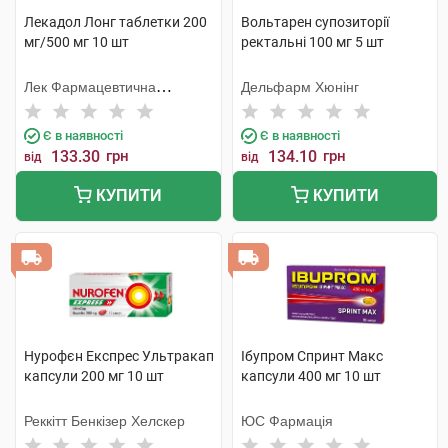
Лекадол Лонг таблетки 200
Вольтарен супозиторії
мг/500 мг 10 шт
ректальні 100 мг 5 шт
Лек Фармацевтична
Дельфарм Хюнінг
компанія
Є в наявності
Є в наявності
133.30
грн
134.10
грн
від
від
КУПИТИ
КУПИТИ
Нурофєн Експрес Ультракап
Ібупром Спринт Макс
капсули 200 мг 10 шт
капсули 400 мг 10 шт
Реккітт Бенкізер Хелскер
ЮС Фармація