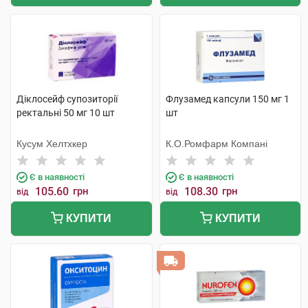
Діклосейф супозиторії
Флузамед капсули 150 мг 1
ректальні 50 мг 10 шт
шт
Кусум Хелтхкер
К.О.Ромфарм Компані
Є в наявності
Є в наявності
105.60
грн
108.30
грн
від
від
КУПИТИ
КУПИТИ