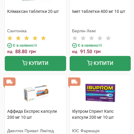
Клімаксан таблетки 20 шт
Імет таблетки 400 мг 10 шт
Сантоніка
Берлін-Хемі
Є в наявності
Є в наявності
88.80
грн
91.50
грн
від
від
КУПИТИ
КУПИТИ
Аффида Експрес капсули
Ібупром Спринт Капс
200 мг 10 шт
капсули 200 мг 10 шт
Джелтек Приват Лімітед
ЮС Фармація