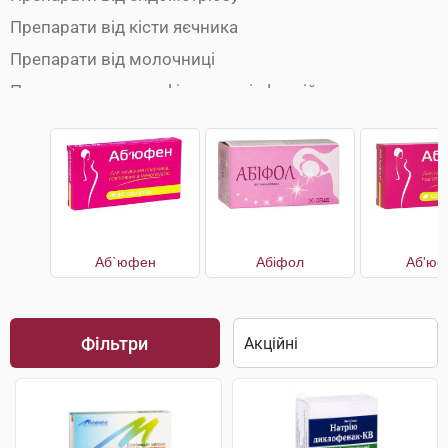
Препарати від кісти яєчника
Препарати від молочниці
Препарати для профілактики інфекцій
Препарати при вагінальних інфекціях
Препарати при запаленні яєчників
Препарати при клімаксі
Препарати при порушенні менструального циклу
Протизаплідні препарати
Аб`юфен
Абіфол
Аб'юф
Фільтри