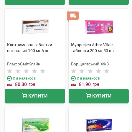
Клотримазол таблетки
Ібупрофен Arbor Vitae
вагінальні 100 мг 6 шт
таблетки 200 мг 50 шт
ГлаксоСмітКляйн
Борщагівський ХФЗ
Є в наявності
Є в наявності
80.30
грн
81.90
грн
від
від
КУПИТИ
КУПИТИ