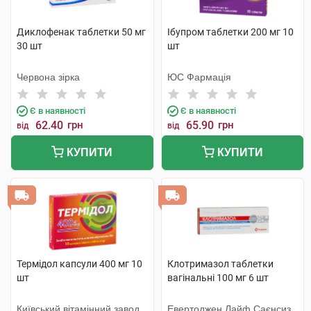
Диклофенак таблетки 50 мг
Ібупром таблетки 200 мг 10
30 шт
шт
Червона зірка
ЮС Фармація
Є в наявності
Є в наявності
62.40
грн
65.90
грн
від
від
КУПИТИ
КУПИТИ
Термідол капсули 400 мг 10
Клотримазол таблетки
шт
вагінальні 100 мг 6 шт
Київський вітамінний завод
Евертоджен Лайф Саєнсиз