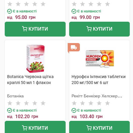
Є в наявності
Є в наявності
95.00
грн
99.00
грн
від
від
КУПИТИ
КУПИТИ
Botanica Червона щітка
Нурофєн Інтенсив таблетки
краплі 50 мл 1 флакон
200 мг/500 мг 6 шт
Ботаніка
Рекітт Бенкізер Хелскер
Інтернешнл
Є в наявності
Є в наявності
102.20
грн
103.40
грн
від
від
КУПИТИ
КУПИТИ