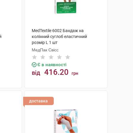
MedTextile 6002 Бандаж на
й
колінний суглоб еластичний
розмір L 1 шт
МедПак Свісс
Є в наявності
416.20
від
грн
КУПИТИ
доставка