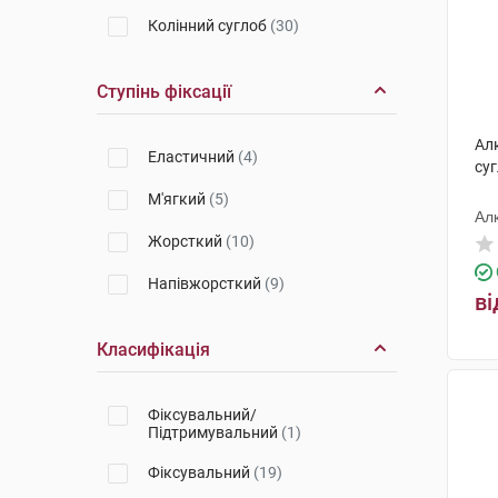
Колінний суглоб
(30)
Ступінь фіксації
Ал
Еластичний
(4)
суг
М'ягкий
(5)
Ал
Жорсткий
(10)
Напівжорсткий
(9)
ві
Класифікація
Фіксувальний/
Підтримувальний
(1)
Фіксувальний
(19)