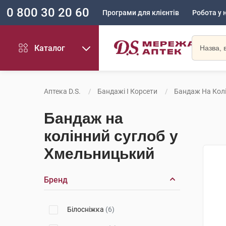
0 800 30 20 60
Програми для клієнтів
Робота у 
Каталог
Аптека D.S.
Бандажі І Корсети
Бандаж На Кол
Бандаж на
колінний суглоб у
Хмельницький
Бренд
Білосніжка
(6)