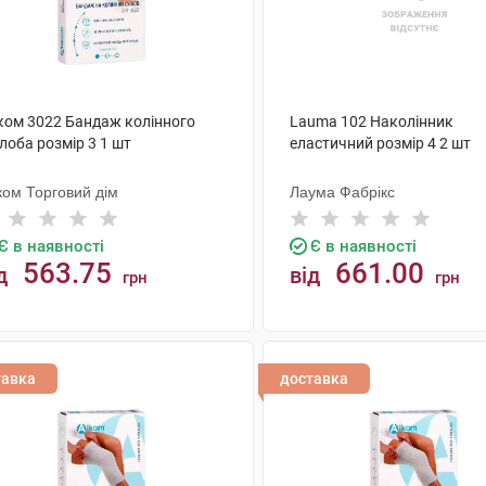
ком 3022 Бандаж колінного
Lauma 102 Наколінник
лоба розмір 3 1 шт
еластичний розмір 4 2 шт
ком Торговий дім
Лаума Фабрікс
Є в наявності
Є в наявності
563.75
661.00
д
від
грн
грн
КУПИТИ
КУПИТИ
тавка
доставка