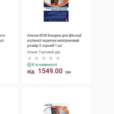
ого
Алком 4038 Бандаж для фіксації
 шт
колінної чашечки неопреновий
розмір 2 чорний 1 шт
Алком Торговий дім
Є в наявності
1549.00
від
грн
КУПИТИ