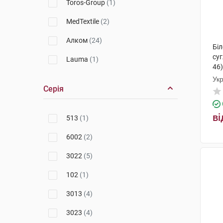
Toros-Group
(1)
MedTextile
(2)
Алком
(24)
Бі
суг
Lauma
(1)
46)
Ук
Серія
ві
513
(1)
6002
(2)
3022
(5)
102
(1)
3013
(4)
3023
(4)