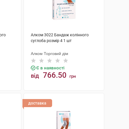
ого
Алком 3022 Бандаж колінного
суглоба розмір 4 1 шт
Алком Торговий дім
Є в наявності
766.50
від
грн
КУПИТИ
доставка