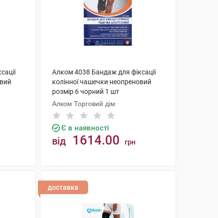
сації
Алком 4038 Бандаж для фіксації
овий
колінної чашечки неопреновий
розмір 6 чорний 1 шт
Алком Торговий дім
Є в наявності
1614.00
від
грн
КУПИТИ
доставка