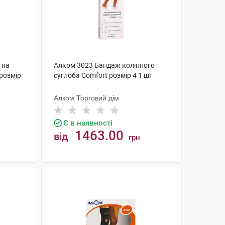
 на
Алком 3023 Бандаж колінного
 розмір
суглоба Comfort розмір 4 1 шт
Алком Торговий дім
Є в наявності
1463.00
від
грн
КУПИТИ