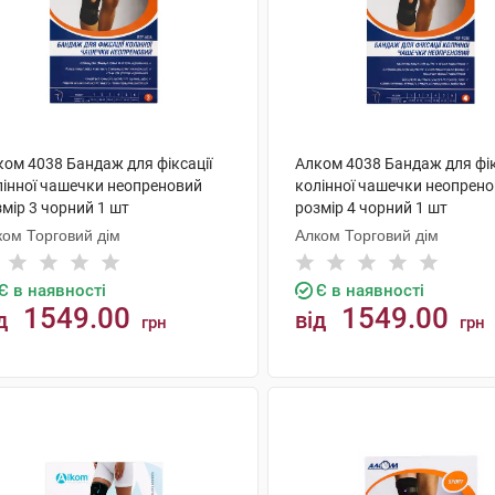
ком 4038 Бандаж для фіксації
Алком 4038 Бандаж для фік
лінної чашечки неопреновий
колінної чашечки неопрен
мір 3 чорний 1 шт
розмір 4 чорний 1 шт
ком Торговий дім
Алком Торговий дім
Є в наявності
Є в наявності
1549.00
1549.00
д
від
грн
грн
КУПИТИ
КУПИТИ