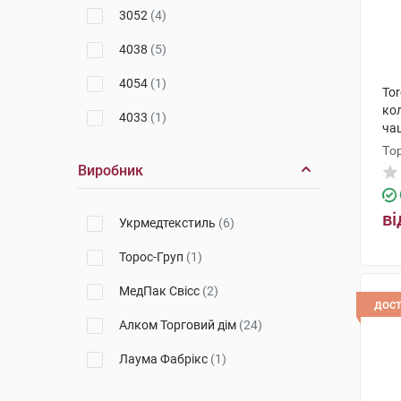
3052
(4)
4038
(5)
4054
(1)
To
кол
4033
(1)
ча
То
Виробник
ві
Укрмедтекстиль
(6)
Торос-Груп
(1)
МедПак Свісс
(2)
дос
Алком Торговий дім
(24)
Лаума Фабрікс
(1)