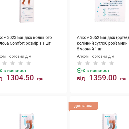
ком 3023 Бандаж колінного
Алком 3052 Бандаж (ортез)
лоба Comfort розмір 1 1 шт
колінний суглоб роз'ємний
5 чорний 1 шт
ком Торговий дім
Алком Торговий дім
Є в наявності
Є в наявності
1304.50
1359.00
д
від
грн
грн
КУПИТИ
КУПИТИ
доставка