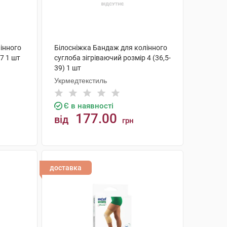
інного
Білосніжка Бандаж для колінного
7 1 шт
суглоба зігріваючий розмір 4 (36,5-
39) 1 шт
Укрмедтекстиль
Є в наявності
177.00
від
грн
КУПИТИ
доставка