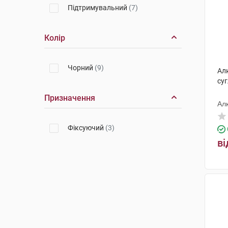
Підтримувальний
(7)
Колір
Чорний
(9)
Ал
суг
Призначення
Ал
Фіксуючий
(3)
ві