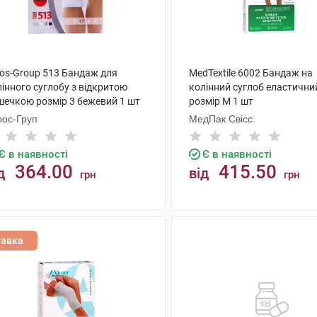
ros-Group 513 Бандаж для
MedTextile 6002 Бандаж на
інного суглобу з відкритою
колінний суглоб еластични
шечкою розмір 3 бежевий 1 шт
розмір M 1 шт
рос-Груп
МедПак Свісс
Є в наявності
Є в наявності
364.00
415.50
д
від
грн
грн
КУПИТИ
КУПИТИ
тавка