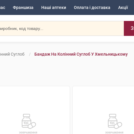
нас
Франшиза
Наші аптеки
Оплата і доставка
Акції
З
інний Суглоб
Бандаж На Колінний Суглоб У Хмельницькому