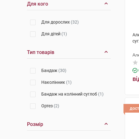
Для кого
Для дорослих
(32)
Для дітей
(1)
Ал
суг
Тип товарів
Ал
Бандаж
(30)
ві
Наколінник
(1)
Бандаж на колінний суглоб
(1)
Ортез
(2)
дос
Розмір