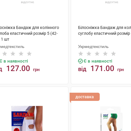
лосніжка Бандаж для колінного
Білосніжка Бандаж для кол
лоба еластичний розмір 5 (42-
суглобу еластичний розмір 
 1 шт
рмедтекстиль
Укрмедтекстиль
Є в наявності
Є в наявності
127.00
171.00
д
від
грн
грн
КУПИТИ
КУПИТИ
доставка