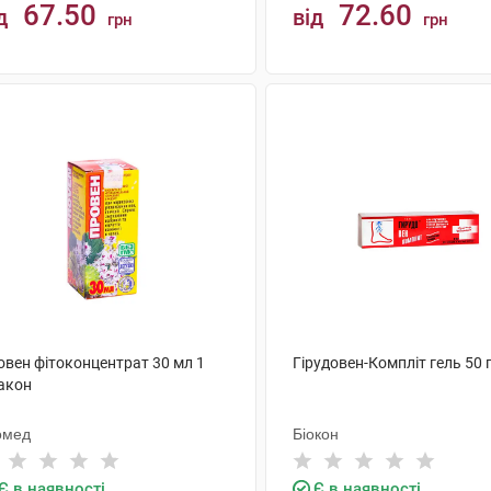
67.50
72.60
д
від
грн
грн
КУПИТИ
КУПИТИ
овен фітоконцентрат 30 мл 1
Гірудовен-Компліт гель 50 г
акон
омед
Біокон
Є в наявності
Є в наявності