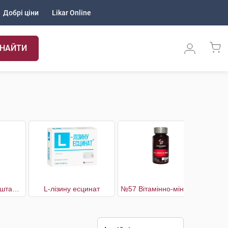
Добрі ціни
Likar Online
НАЙТИ
911 З кінським каштаном для ніг гель-бальзам
L-лізину есцинат
№57 Вітамінно-мінеральний комплекс Capillaries Support