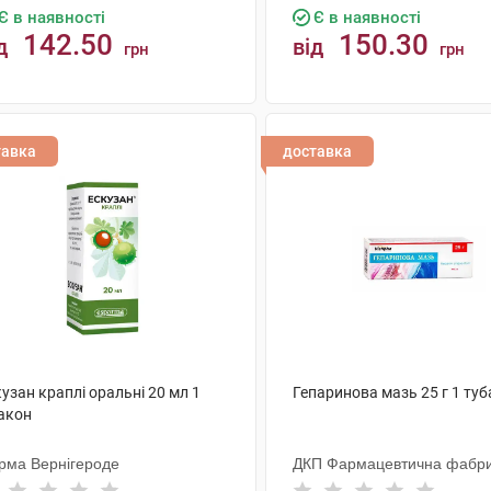
Є в наявності
Є в наявності
142.50
150.30
д
від
грн
грн
КУПИТИ
КУПИТИ
тавка
доставка
узан краплі оральні 20 мл 1
Гепаринова мазь 25 г 1 туб
акон
рма Вернігероде
ДКП Фармацевтична фабр