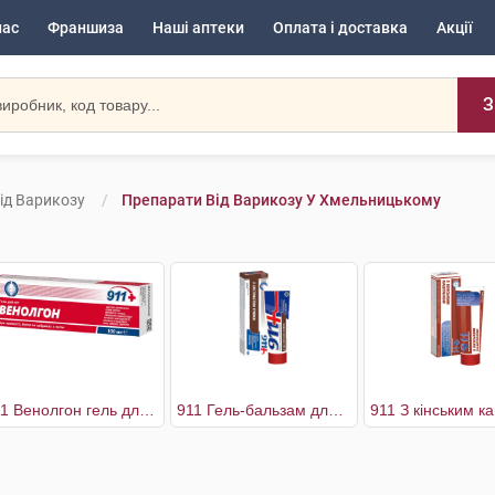
нас
Франшиза
Наші аптеки
Оплата і доставка
Акції
З
ід Варикозу
Препарати Від Варикозу У Хмельницькому
911 Венолгон гель для ніг
911 Гель-бальзам для ніг з екстрактом п'явки