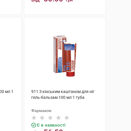
грн
КУПИТИ
00 мл 1
911 З кінським каштаном для ніг
гель-бальзам 100 мл 1 туба
Фармаком
Є в наявності