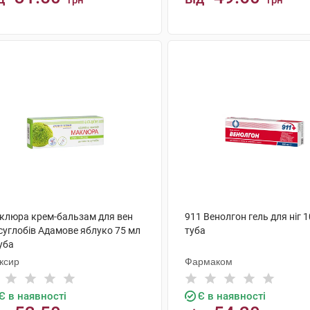
грн
грн
КУПИТИ
КУПИТИ
клюра крем-бальзам для вен
911 Венолгон гель для ніг 1
суглобів Адамове яблуко 75 мл
туба
уба
ксир
Фармаком
Є в наявності
Є в наявності