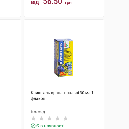
56.50
від
грн
КУПИТИ
Кришталь краплі оральні 30 мл 1
флакон
Екомед
Є в наявності