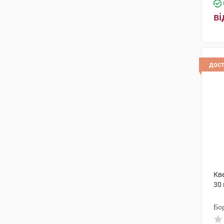
(1)
ві
Фаес Фарма
(1)
Солгар Вітамін енд Херб
(1)
Біологіше Хайльміттель Хеель
дос
(1)
Альпіфлор
(1)
PMK S.R.L
(1)
Мефар Ілач Сан
(1)
Кеміче Фабрік Креусслер
(2)
Кв
30
Бо