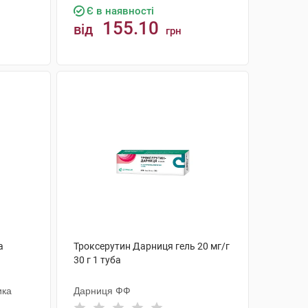
Є в наявності
155.10
від
грн
КУПИТИ
а
Троксерутин Дарниця гель 20 мг/г
30 г 1 туба
ика
Дарниця ФФ