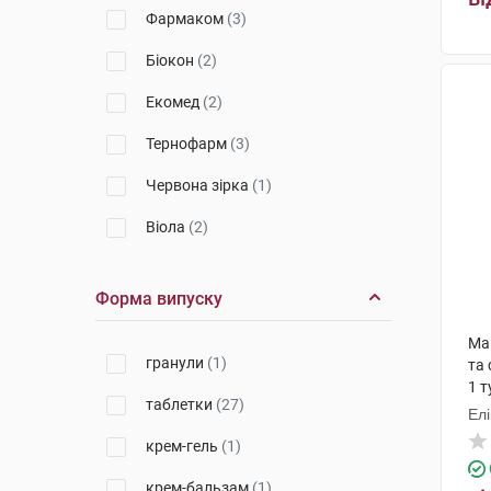
Фармаком
(3)
Біокон
(2)
Екомед
(2)
Тернофарм
(3)
Червона зірка
(1)
Віола
(2)
Київмедпрепарат
(3)
Форма випуску
Натуральна косметика
(1)
Ма
Еліт-фарм
(1)
гранули
(1)
та 
1 т
Галичфарм
(2)
таблетки
(27)
Елі
Фарма Вернігероде
(1)
крем-гель
(1)
ДКП Фармацевтична фабрика
крем-бальзам
(1)