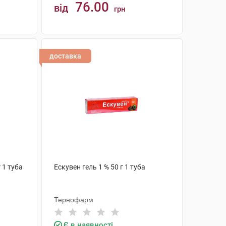
76.00
від
грн
КУПИТИ
доставка
 1 туба
Ескувен гель 1 % 50 г 1 туба
Тернофарм
Є в наявності