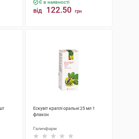
Є в наявності
122.50
від
грн
КУПИТИ
 шт
Ескувіт краплі оральні 25 мл 1
флакон
Галичфарм