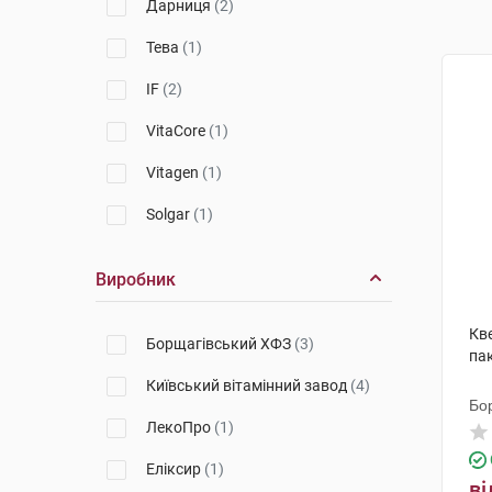
Дарниця
(2)
Тева
(1)
IF
(2)
VitaCore
(1)
Vitagen
(1)
Solgar
(1)
Виробник
Кве
Борщагівський ХФЗ
(3)
па
Київський вітамінний завод
(4)
Бо
ЛекоПро
(1)
Еліксир
(1)
ві