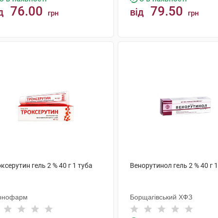
76.00
79.50
д
від
грн
грн
КУПИТИ
КУПИТИ
ксерутин гель 2 % 40 г 1 туба
Венорутинол гель 2 % 40 г 1
рнофарм
Борщагівський ХФЗ