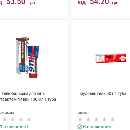
53.50
54.20
д
від
грн
грн
КУПИТИ
КУПИТИ
 Гель-бальзам для ніг з
Гірудовен гель 50 г 1 туба
трактом п'явки 100 мл 1 туба
рмаком
Біокон
Є в наявності
Є в наявності