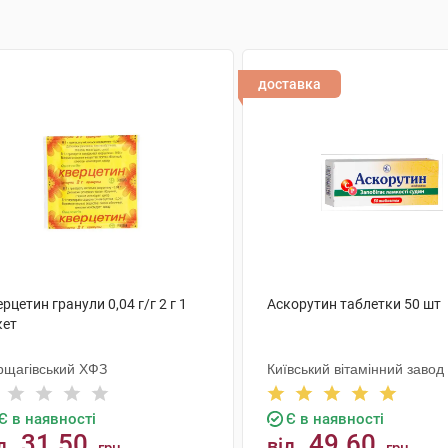
доставка
рцетин гранули 0,04 г/г 2 г 1
Аскорутин таблетки 50 шт
кет
рщагівський ХФЗ
Київський вітамінний завод
Є в наявності
Є в наявності
31.50
49.60
д
від