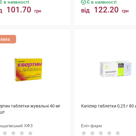
Є в наявності
Є в наявності
101.70
122.20
д
від
грн
грн
КУПИТИ
КУПИТИ
тавка
ертин таблетки жувальні 40 мг
Капіляр таблетки 0,25 г 80
 шт
рщагівський ХФЗ
Еліт-фарм