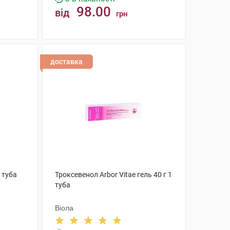
98.00
від
грн
КУПИТИ
доставка
 туба
Троксевенол Arbor Vitae гель 40 г 1
туба
Віола