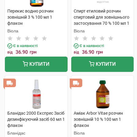
Перекис водню розчин
Спирт етиловий розчин
зовнішній 3 % 100 мл 1
спиртовий для зовнішнього
флакон
застосування 70 % 100 мл 1
флакон скляний
Віола
Віола
Є в наявності
Є в наявності
36.90
грн
36.90
грн
від
від
КУПИТИ
КУПИТИ
Бланідас 2000 Експрес Засіб
Аміак Arbor Vitae розчин
дезинфікуючий засіб 60 мл 1
зовнішній 10 % 100 мл 1
флакон
флакон
Бланідас
Віола