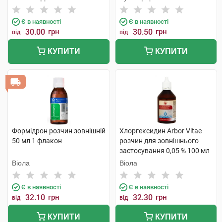
Є в наявності
Є в наявності
30.00
грн
30.50
грн
від
від
КУПИТИ
КУПИТИ
Формідрон розчин зовнішній
Хлоргексидин Arbor Vitae
50 мл 1 флакон
розчин для зовнішнього
застосування 0,05 % 100 мл
1 флакон
Віола
Віола
Є в наявності
Є в наявності
32.10
грн
32.30
грн
від
від
КУПИТИ
КУПИТИ