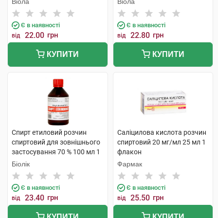
Віола
Віола
Є в наявності
Є в наявності
22.00
грн
22.80
грн
від
від
КУПИТИ
КУПИТИ
Спирт етиловий розчин
Саліцилова кислота розчин
спиртовий для зовнішнього
спиртовий 20 мг/мл 25 мл 1
застосування 70 % 100 мл 1
флакон
флакон
Біолік
Фармак
Є в наявності
Є в наявності
23.40
грн
25.50
грн
від
від
КУПИТИ
КУПИТИ