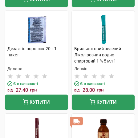
Дезактін порошок 20 г 1
Брильянтовий зелений
пакет
Лікол розчин водно-
спиртовий 1 % 5 мл 1
флакон-олівець
Делана
Ленчін
Є в наявності
Є в наявності
27.40
грн
28.00
грн
від
від
КУПИТИ
КУПИТИ