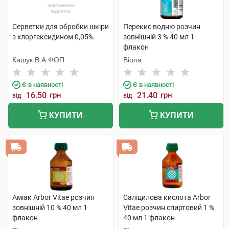
Серветки для обробки шкіри
Перекис водню розчин
з хлоргексидином 0,05%
зовнішній 3 % 40 мл 1
флакон
Кашук В.А.ФОП
Віола
Є в наявності
Є в наявності
16.50
грн
21.40
грн
від
від
КУПИТИ
КУПИТИ
Аміак Arbor Vitae розчин
Саліцилова кислота Arbor
зовнішній 10 % 40 мл 1
Vitae розчин спиртовий 1 %
флакон
40 мл 1 флакон