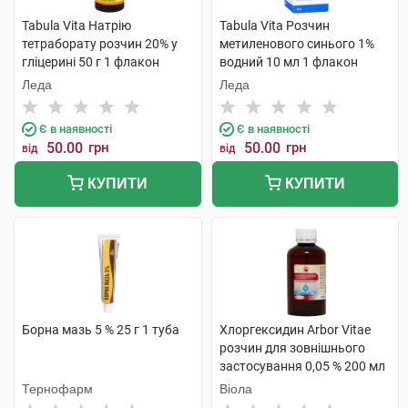
Tabula Vita Натрію
Tabula Vita Розчин
тетраборату розчин 20% у
метиленового синього 1%
гліцерині 50 г 1 флакон
водний 10 мл 1 флакон
Леда
Леда
Є в наявності
Є в наявності
50.00
грн
50.00
грн
від
від
КУПИТИ
КУПИТИ
Борна мазь 5 % 25 г 1 туба
Хлоргексидин Arbor Vitae
розчин для зовнішнього
застосування 0,05 % 200 мл
1 флакон
Тернофарм
Віола