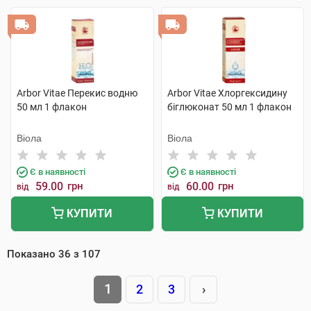
Arbor Vitae Перекис водню
Arbor Vitae Хлоргексидину
50 мл 1 флакон
біглюконат 50 мл 1 флакон
Віола
Віола
Є в наявності
Є в наявності
59.00
грн
60.00
грн
від
від
КУПИТИ
КУПИТИ
Показано
36
з
107
1
2
3
›