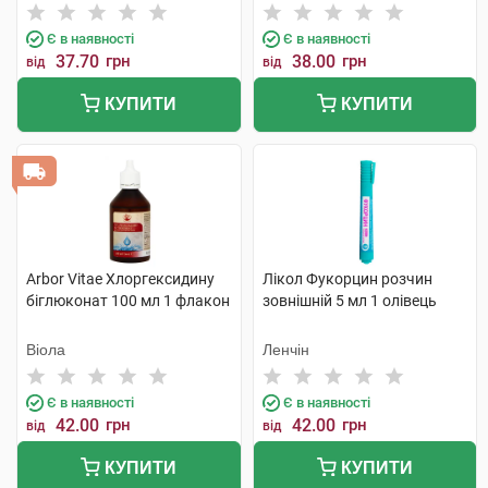
Є в наявності
Є в наявності
37.70
грн
38.00
грн
від
від
КУПИТИ
КУПИТИ
Arbor Vitae Хлоргексидину
Лікол Фукорцин розчин
біглюконат 100 мл 1 флакон
зовнішній 5 мл 1 олівець
Віола
Ленчін
Є в наявності
Є в наявності
42.00
грн
42.00
грн
від
від
КУПИТИ
КУПИТИ