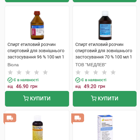
Спирт етиловий розчин
Спирт етиловий розчин
спиртовий для зовнішнього
спиртовий для зовнішнього
застосування 96 % 100 мл 1
застосування 70 % 100 мл 1
флакон скляний
флакон
Віола
ТОВ "МЕДЛЕВ"
Є в наявності
Є в наявності
46.90
грн
49.20
грн
від
від
КУПИТИ
КУПИТИ