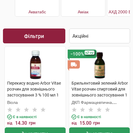
Акватабс
Аміак
Фільтри
x2-гу
−100%
Перекису водню Arbor Vitae
Брильянтовий зелений Arbor
розчин для зовнішнього
Vitae розчин спиртовий для
застосування 3 % 100 мл 1
зовнішнього застосування 1
флакон
% 20 мл 1 флакон
Віола
ДКП Фармацевтична
фабрика
Є в наявності
Є в наявності
14.30
грн
15.00
грн
від
від