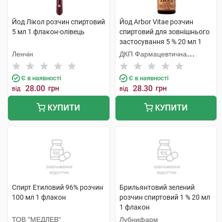
Йод Лікол розчин спиртовий
Йод Arbor Vitae розчин
5 мл 1 флакон-олівець
спиртовий для зовнішнього
застосування 5 % 20 мл 1
флакон
Ленчін
ДКП Фармацевтична
фабрика
Є в наявності
Є в наявності
28.00
грн
28.30
грн
від
від
КУПИТИ
КУПИТИ
Спирт Етиловий 96% розчин
Брильянтовий зелений
100 мл 1 флакон
розчин спиртовий 1 % 20 мл
1 флакон
ТОВ "МЕДЛЕВ"
Лубнифарм