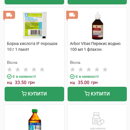
Борна кислота IF порошок
Arbor Vitae Перекис водню
10 г 1 пакет
100 мл 1 флакон
Віола
Віола
Є в наявності
Є в наявності
33.50
грн
35.00
грн
від
від
КУПИТИ
КУПИТИ