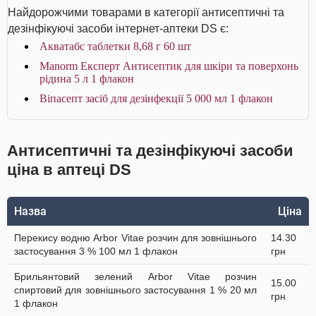
Найдорожчими товарами в категорії антисептичні та
дезінфікуючі засоби інтернет-аптеки DS є:
Акватабс таблетки 8,68 г 60 шт
Manorm Експерт Антисептик для шкіри та поверхонь
рідина 5 л 1 флакон
Віпасепт засіб для дезінфекції 5 000 мл 1 флакон
Антисептичні та дезінфікуючі засоби
ціна в аптеці DS
Назва
Ціна
Перекису водню Arbor Vitae розчин для зовнішнього
14.30
застосування 3 % 100 мл 1 флакон
грн
Брильянтовий зелений Arbor Vitae розчин
15.00
спиртовий для зовнішнього застосування 1 % 20 мл
грн
1 флакон