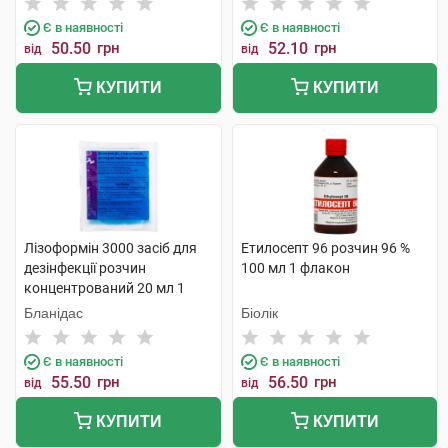
Є в наявності
Є в наявності
50.50
грн
52.10
грн
від
від
КУПИТИ
КУПИТИ
Лізоформін 3000 засіб для
Етилосепт 96 розчин 96 %
дезінфекції розчин
100 мл 1 флакон
концентрований 20 мл 1
пакет
Бланідас
Біолік
Є в наявності
Є в наявності
55.50
грн
56.50
грн
від
від
КУПИТИ
КУПИТИ