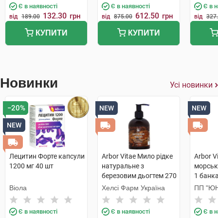
Є в наявності
Є в наявності
Є в 
132.30
612.50
грн
грн
від
189.00
від
875.00
від
327
КУПИТИ
КУПИТИ
Новинки
Усі новинки
−20%
NEW
NEW
NEW
Лецитин Форте капсули
Arbor Vitae Мило рідке
Arbor V
1200 мг 40 шт
натуральне з
морськ
березовим дьогтем 270
1 банк
г 1 флакон
Віола
Хелсі Фарм Україна
ПП "ЮН
Є в наявності
Є в наявності
Є в 