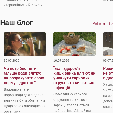
«Тернопільській Хвилі»
Наш блог
Усі статті
30.07.2026
16.07.2026
09.07.
Чи потрібно пити
Їжа і здоров’я
Режи
більше води влітку:
кишківника влітку: як
не в
як розрахувати свою
уникнути харчових
відп
норму гідратації
отруєнь та кишкових
Як за
інфекцій
Важливо знати
Як те
Саме влітку харчові
норму води для людини
на со
отруєння та кишкові
влітку та бути обізнаним
допо
інфекції трапляються
щодо ознак зневоднення
спати
найчастіше. Дізнайтеся
організму