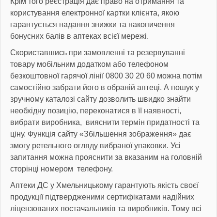
Крім того реєстрація дає право на отримання та
користування електронної картки клієнта, якою
гарантується надання знижки та накопичення
бонусних балів в аптеках всієї мережі.
Скориставшись при замовленні та резервуванні
товару мобільним додатком або телефоном
безкоштовної гарячої лінії 0800 30 20 60 можна потім
самостійно забрати його в обраній аптеці. А пошук у
зручному каталозі сайту дозволить швидко знайти
необхідну позицію, переконатися в її наявності,
вибрати виробника, вияснити термін придатності та
ціну. Функція сайту «Збільшення зображення» дає
змогу ретельного огляду вибраної упаковки. Усі
запитання можна прояснити за вказаним на головній
сторінці номером телефону.
Аптеки ДС у Хмельницькому гарантують якість своєї
продукції підтвердженими сертифікатами надійних
ліцензованих постачальників та виробників. Тому всі