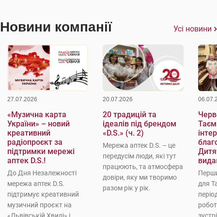
Новини компанії
Усі новини
27.07.2026
20.07.2026
06.07.
«Музична карта
20 традицій та
Черве
України» – новий
ідеалів під брендом
Таєм
креативний
«D.S.» (ч. 2)
інте
радіопроєкт за
благо
Мережа аптек D.S. – це
підтримки мережі
Дитя
передусім люди, які тут
аптек D.S.!
вида
працюють, та атмосфера
До Дня Незалежності
Перши
довіри, яку ми творимо
мережа аптек D.S.
для Т
разом рік у рік.
підтримує креативний
періо
музичний проєкт на
робот
«Львівській Хвилі» і
зустр