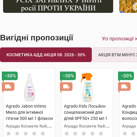
Вигідні пропозиції
Усі пропозиції
КОСМЕТИКА АДД АКЦІЯ 08. 2026 - 30%
АКЦІЯ ВТМ МІНУС 2
−30%
−30%
−30%
Agrado Jabon Intimo
Agrado Kids Лосьйон
Agrado 
Мило для інтимної
сонцезахисний для
Кондиц
гігієни 500 мл 1 флакон
дітей SPF50+ 250 мл 1
волосс
флакон
віднов
Аградо Косметік Кейр
Аградо Косметік Кейр
Аградо
900 мл
3000 С.Л.У.
3000 С.Л.У.
3000 С.