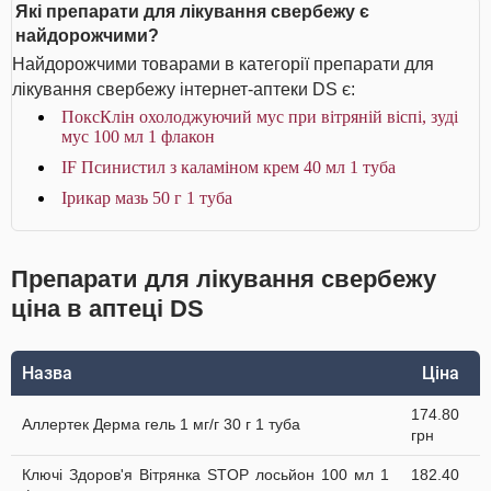
Які препарати для лікування свербежу є
найдорожчими?
Найдорожчими товарами в категорії препарати для
лікування свербежу інтернет-аптеки DS є:
ПоксКлін охолоджуючий мус при вітряній віспі, зуді
мус 100 мл 1 флакон
IF Псинистил з каламіном крем 40 мл 1 туба
Ірикар мазь 50 г 1 туба
Препарати для лікування свербежу
ціна в аптеці DS
Назва
Ціна
174.80
Аллертек Дерма гель 1 мг/г 30 г 1 туба
грн
Ключі Здоров'я Вітрянка STOP лосьйон 100 мл 1
182.40