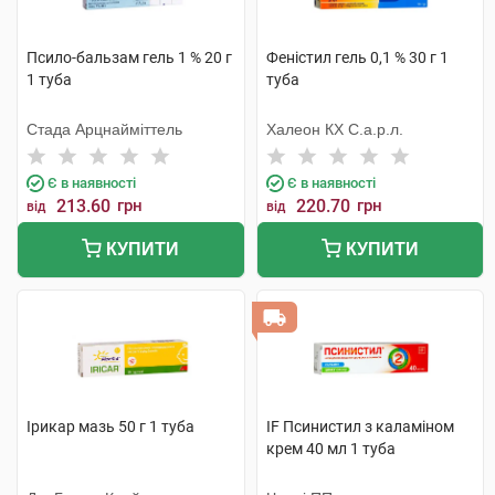
Псило-бальзам гель 1 % 20 г
Феністил гель 0,1 % 30 г 1
1 туба
туба
Стада Арцнайміттель
Халеон КХ С.а.р.л.
Є в наявності
Є в наявності
213.60
грн
220.70
грн
від
від
КУПИТИ
КУПИТИ
Ірикар мазь 50 г 1 туба
IF Псинистил з каламіном
крем 40 мл 1 туба