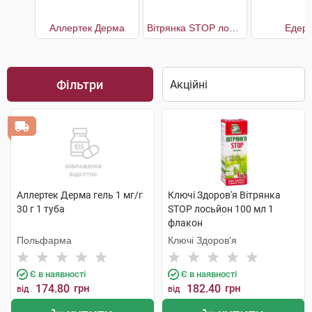
Аллертек Дерма
Вітрянка STOP лосьйон
Едерм
Фільтри
Аллертек Дерма гель 1 мг/г
Ключі Здоров'я Вітрянка
30 г 1 туба
STOP лосьйон 100 мл 1
флакон
Польфарма
Ключі Здоров'я
Є в наявності
Є в наявності
174.80
грн
182.40
грн
від
від