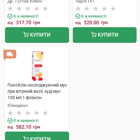
Др. Густав Кляйн
Чарлі ПП
Є в наявності
Є в наявності
317.70
грн
320.00
грн
від
від
КУПИТИ
КУПИТИ
ПоксКлін охолоджуючий мус
при вітряній віспі, зуді мус
100 мл 1 флакон
Юмедікал
Є в наявності
582.10
грн
від
КУПИТИ