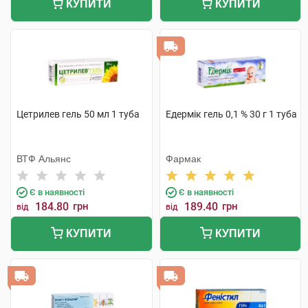
КУПИТИ
КУПИТИ
Цетрилев гель 50 мл 1 туба
Едермік гель 0,1 % 30 г 1 туба
ВТФ Альянс
Фармак
Є в наявності
Є в наявності
184.80
грн
189.40
грн
від
від
КУПИТИ
КУПИТИ