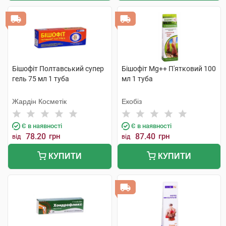
Бішофіт Полтавський супер
Бішофіт Mg++ П'ятковий 100
гель 75 мл 1 туба
мл 1 туба
Жардін Косметік
Екобіз
Є в наявності
Є в наявності
78.20
грн
87.40
грн
від
від
КУПИТИ
КУПИТИ