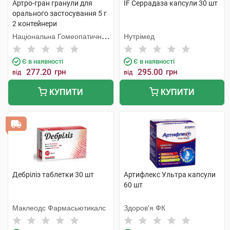
Артро-гран гранули для
IF Серрадаза капсули 30 шт
орального застосування 5 г
2 контейнери
Національна Гомеопатична
Нутрімед
Спілка
Є в наявності
Є в наявності
277.20
грн
295.00
грн
від
від
КУПИТИ
КУПИТИ
Дебріліз таблетки 30 шт
Артифлекс Ультра капсули
60 шт
Маклеодс Фармасьютикалс
Здоров'я ФК