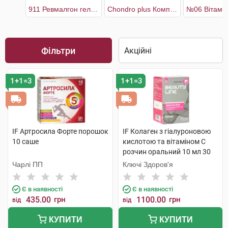
911 Ревмалгон гель-бальзам для суглобів
Chondro plus Комплекс для здоров'я кісток і хрящів 30 днів
Фільтри
1+1=3
1+1=3
IF Артросила Форте порошок
IF Колаген з гіалуроновою
10 саше
кислотою та вітаміном C
розчин оральний 10 мл 30
стіків
Чарлі ПП
Ключі Здоров'я
Є в наявності
Є в наявності
435.00
грн
1100.00
грн
від
від
КУПИТИ
КУПИТИ