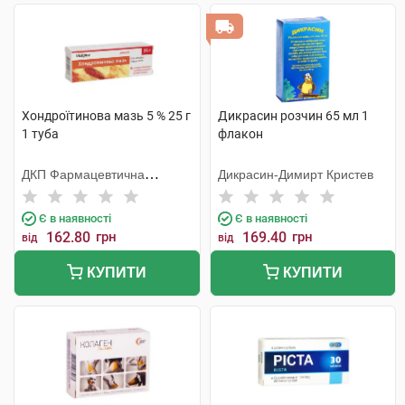
Хондроїтинова мазь 5 % 25 г
Дикрасин розчин 65 мл 1
1 туба
флакон
ДКП Фармацевтична
Дикрасин-Димирт Кристев
фабрика
Є в наявності
Є в наявності
162.80
грн
169.40
грн
від
від
КУПИТИ
КУПИТИ