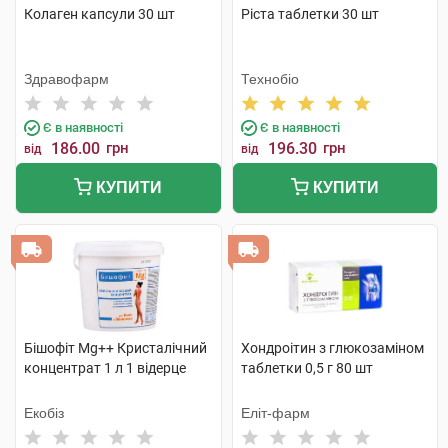
Колаген капсули 30 шт
Ріста таблетки 30 шт
Здравофарм
Технобіо
Є в наявності
Є в наявності
186.00
грн
196.30
грн
від
від
КУПИТИ
КУПИТИ
Бішофіт Mg++ Кристалічний
Хондроітин з глюкозаміном
концентрат 1 л 1 відерце
таблетки 0,5 г 80 шт
Екобіз
Еліт-фарм