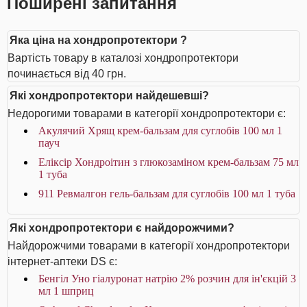
Поширені запитання
Яка ціна на хондропротектори ?
Вартість товару в каталозі хондропротектори
починається від 40 грн.
Які хондропротектори найдешевші?
Недорогими товарами в категорії хондропротектори є:
Акулячий Хрящ крем-бальзам для суглобів 100 мл 1
пауч
Еліксір Хондроітин з глюкозаміном крем-бальзам 75 мл
1 туба
911 Ревмалгон гель-бальзам для суглобів 100 мл 1 туба
Які хондропротектори є найдорожчими?
Найдорожчими товарами в категорії хондропротектори
інтернет-аптеки DS є:
Бенгіл Уно гіалуронат натрію 2% розчин для ін'єкцій 3
мл 1 шприц