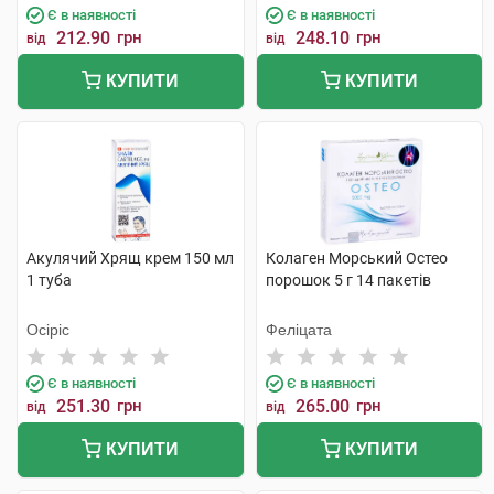
Є в наявності
Є в наявності
212.90
грн
248.10
грн
від
від
КУПИТИ
КУПИТИ
Акулячий Хрящ крем 150 мл
Колаген Морський Остео
1 туба
порошок 5 г 14 пакетів
Осіріс
Феліцата
Є в наявності
Є в наявності
251.30
грн
265.00
грн
від
від
КУПИТИ
КУПИТИ