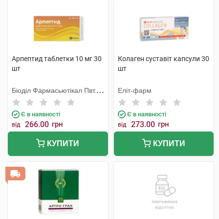
Арпептид таблетки 10 мг 30
Колаген суставіт капсули 30
шт
шт
Біоділ Фармасьютікал Пвт.
Еліт-фарм
Лтд.
Є в наявності
Є в наявності
266.00
грн
273.00
грн
від
від
КУПИТИ
КУПИТИ