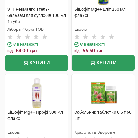
911 Ревмалгон гель-
Бішофіт Mg++ Еліт 250 мл 1
бальзам для суглобів 100 мл
флакон
1 туба
Ліберті Фарм ТОВ
Екобіз
Є в наявності
Є в наявності
64.00
грн
66.50
грн
від
від
КУПИТИ
КУПИТИ
Бішофіт Mg++ Профі 500 мл 1
Сабельник таблетки 0,5 г 60
флакон
шт
Екобіз
Красота та Здоров'я