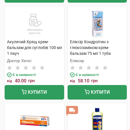
Акулячий Хрящ крем-
Еліксір Хондроітин з
бальзам для суглобів 100 мл
глюкозаміном крем-
1 пауч
бальзам 75 мл 1 туба
Доктор Хелсі
Еліксир
Є в наявності
Є в наявності
40.00
грн
58.10
грн
від
від
КУПИТИ
КУПИТИ