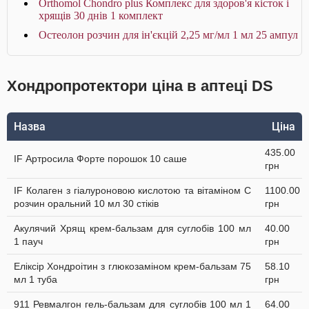
Orthomol Chondro plus Комплекс для здоров'я кісток і
хрящів 30 днів 1 комплект
Остеолон розчин для ін'єкцій 2,25 мг/мл 1 мл 25 ампул
Хондропротектори ціна в аптеці DS
Назва
Ціна
435.00
IF Артросила Форте порошок 10 саше
грн
IF Колаген з гіалуроновою кислотою та вітаміном C
1100.00
розчин оральний 10 мл 30 стіків
грн
Акулячий Хрящ крем-бальзам для суглобів 100 мл
40.00
1 пауч
грн
Еліксір Хондроітин з глюкозаміном крем-бальзам 75
58.10
мл 1 туба
грн
911 Ревмалгон гель-бальзам для суглобів 100 мл 1
64.00