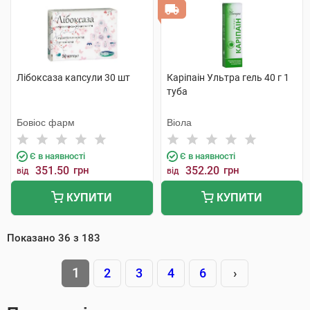
Лібоксаза капсули 30 шт
Каріпаін Ультра гель 40 г 1
туба
Бовіос фарм
Віола
Є в наявності
Є в наявності
351.50
грн
352.20
грн
від
від
КУПИТИ
КУПИТИ
Показано
36
з
183
1
2
3
4
6
›