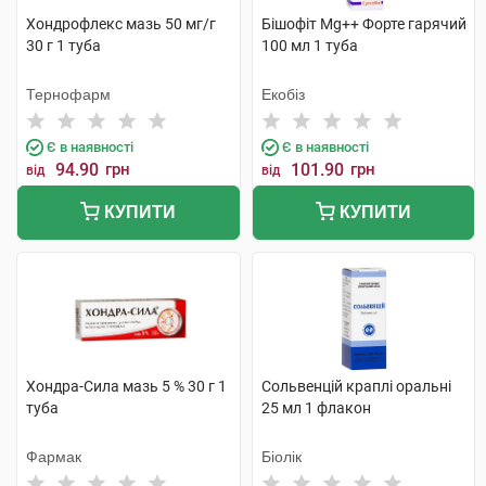
Хондрофлекс мазь 50 мг/г
Бішофіт Mg++ Форте гарячий
30 г 1 туба
100 мл 1 туба
Тернофарм
Екобіз
Є в наявності
Є в наявності
94.90
грн
101.90
грн
від
від
КУПИТИ
КУПИТИ
Хондра-Сила мазь 5 % 30 г 1
Сольвенцій краплі оральні
туба
25 мл 1 флакон
Фармак
Біолік