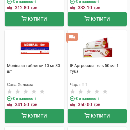
Є в наявності
Є в наявності
312.80
грн
333.10
грн
від
від
КУПИТИ
КУПИТИ
Мовіназа таблетки 10 мг 30
IF Артросила гель 50 мл 1
шт
туба
Сава Хелскеа
Чарлі ПП
Є в наявності
Є в наявності
341.50
грн
350.00
грн
від
від
КУПИТИ
КУПИТИ