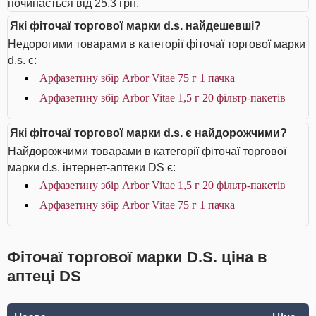
починається від 25.3 грн.
Які фіточаї торгової марки d.s. найдешевші?
Недорогими товарами в категорії фіточаї торгової марки
d.s. є:
Арфазетину збір Arbor Vitae 75 г 1 пачка
Арфазетину збір Arbor Vitae 1,5 г 20 фільтр-пакетів
Які фіточаї торгової марки d.s. є найдорожчими?
Найдорожчими товарами в категорії фіточаї торгової
марки d.s. інтернет-аптеки DS є:
Арфазетину збір Arbor Vitae 1,5 г 20 фільтр-пакетів
Арфазетину збір Arbor Vitae 75 г 1 пачка
Фіточаї торгової марки D.S. ціна в
аптеці DS