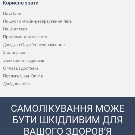
Корисно знати
Наш блог
Пошук і онлайн-резервування ліків
Наші аптеки
Програми для клієнтів
Довідка і Служба резервування
Застосунок
Запитання і відповіді
Оплата і доставка
Послуга Likar Online
Довідник ліків
САМОЛІКУВАННЯ МОЖЕ
БУТИ ШКІДЛИВИМ ДЛЯ
ВАШОГО ЗДОРОВ’Я