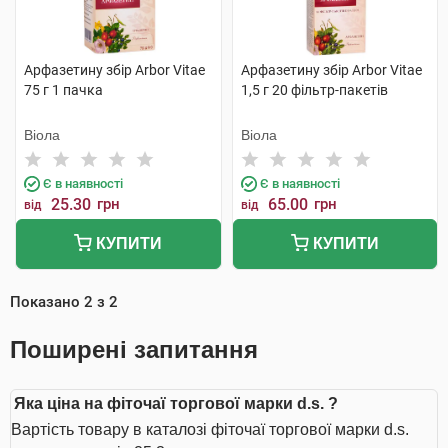
Арфазетину збір Arbor Vitae
Арфазетину збір Arbor Vitae
75 г 1 пачка
1,5 г 20 фільтр-пакетів
Віола
Віола
Є в наявності
Є в наявності
25.30
грн
65.00
грн
від
від
КУПИТИ
КУПИТИ
Показано
2
з
2
Поширені запитання
Яка ціна на фіточаї торгової марки d.s. ?
Вартість товару в каталозі фіточаї торгової марки d.s.