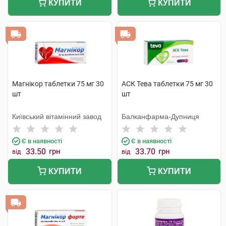
КУПИТИ
КУПИТИ
Магнікор таблетки 75 мг 30
АСК Тева таблетки 75 мг 30
шт
шт
Київський вітамінний завод
Балканфарма-Дупниця
Є в наявності
Є в наявності
33.50
грн
33.70
грн
від
від
КУПИТИ
КУПИТИ