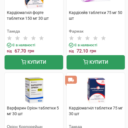
Кардіомагніл форте
Кардісейв таблетки 75 мг 50
таблетки 150 мг 30 шт
шт
Такеда
Фармак
Є в наявності
Є в наявності
67.70
грн
72.10
грн
від
від
КУПИТИ
КУПИТИ
Варфарин Оріон таблетки 5
Кардіомагніл таблетки 75 мг
мг 30 шт
30 шт
Оріон Корпорейшн
Такеда