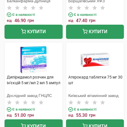
Балканфарма-Дупниця
Борщагівський ХФЗ
Є в наявності
Є в наявності
46.90
грн
47.40
грн
від
від
КУПИТИ
КУПИТИ
Дипіридамол розчин для
Атерокард таблетки 75 мг 30
ін'єкцій 5 мг/мл 2 мл 5 ампул
шт
Дослідний завод ГНЦЛС
Київський вітамінний завод
Є в наявності
Є в наявності
51.00
грн
55.30
грн
від
від
КУПИТИ
КУПИТИ