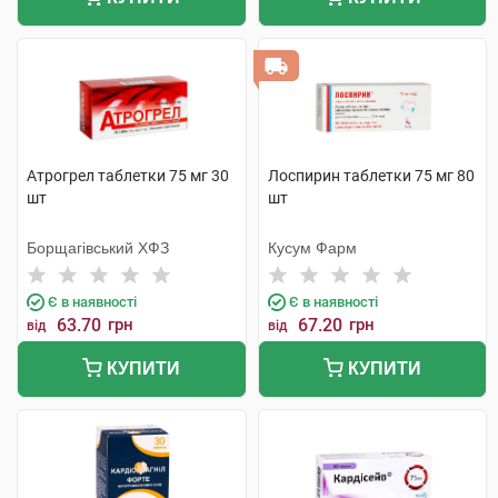
Атрогрел таблетки 75 мг 30
Лоспирин таблетки 75 мг 80
шт
шт
Борщагівський ХФЗ
Кусум Фарм
Є в наявності
Є в наявності
63.70
грн
67.20
грн
від
від
КУПИТИ
КУПИТИ