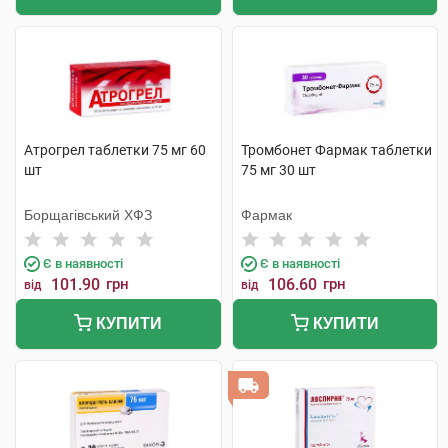
Атрогрел таблетки 75 мг 60
Тромбонет Фармак таблетки
шт
75 мг 30 шт
Борщагівський ХФЗ
Фармак
Є в наявності
Є в наявності
101.90
грн
106.60
грн
від
від
КУПИТИ
КУПИТИ