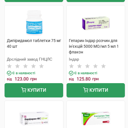
Дипіридамол таблетки 75 мг
Гепарин Індар розчин для
40 шт
ін'єкцій 5000 МО/мл 5 мл 1
флакон
Дослідний завод ГНЦЛС
Індар
Є в наявності
Є в наявності
123.00
грн
125.80
грн
від
від
КУПИТИ
КУПИТИ