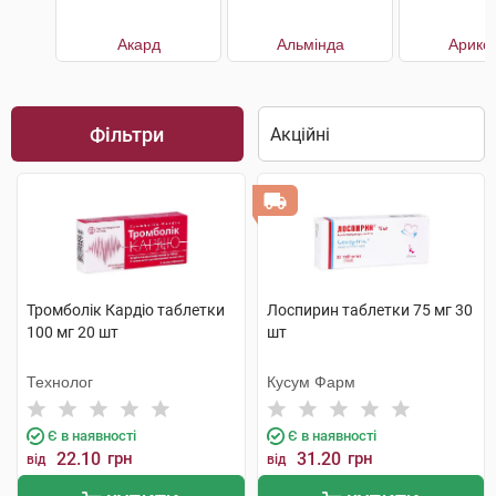
Акард
Альмінда
Арикс
Фільтри
Тромболік Кардіо таблетки
Лоспирин таблетки 75 мг 30
100 мг 20 шт
шт
Технолог
Кусум Фарм
Є в наявності
Є в наявності
22.10
грн
31.20
грн
від
від