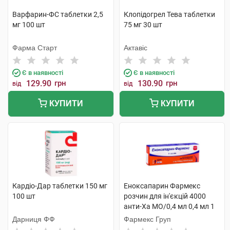
Варфарин-ФС таблетки 2,5
Клопідогрел Тева таблетки
мг 100 шт
75 мг 30 шт
Фарма Старт
Актавіс
Є в наявності
Є в наявності
129.90
грн
130.90
грн
від
від
КУПИТИ
КУПИТИ
Кардіо-Дар таблетки 150 мг
Еноксапарин Фармекс
100 шт
розчин для ін'єкцій 4000
анти-Ха МО/0,4 мл 0,4 мл 1
шприц
Дарниця ФФ
Фармекс Груп