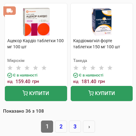
Ацекор Кардіо таблетки 100
Кардіомагніл форте
мг 100 шт
таблетки 150 мг 100 шт
Мікрохім
Такеда
Є в наявності
Є в наявності
159.40
грн
181.40
грн
від
від
КУПИТИ
КУПИТИ
Показано
36
з
108
1
2
3
›