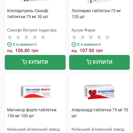
Клопідогрель Санофі
Лоспирин таблетки 75 мг
таблетки 75 мг 30 шт
120 шт
Санофі Вінтроп Індастріа
Кусум Фарм
Є в наявності
Є в наявності
106.80
грн
107.90
грн
від
від
КУПИТИ
КУПИТИ
Магнікор форте таблетки
Атерокард таблетки 75 мг 70
150 мг 100 шт
шт
Київський вітамінний завод
Київський вітамінний завод