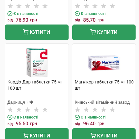
Є в наявності
Є в наявності
76.90
грн
85.70
грн
від
від
КУПИТИ
КУПИТИ
Кардіо-Дар таблетки 75 мг
Магнікор таблетки 75 мг 100
100 шт
шт
Дарниця ФФ
Київський вітамінний завод
Є в наявності
Є в наявності
95.50
грн
96.40
грн
від
від
КУПИТИ
КУПИТИ