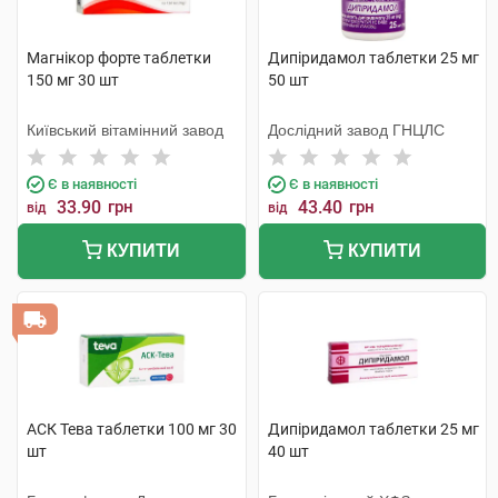
Магнікор форте таблетки
Дипіридамол таблетки 25 мг
150 мг 30 шт
50 шт
Київський вітамінний завод
Дослідний завод ГНЦЛС
Є в наявності
Є в наявності
33.90
грн
43.40
грн
від
від
КУПИТИ
КУПИТИ
АСК Тева таблетки 100 мг 30
Дипіридамол таблетки 25 мг
шт
40 шт