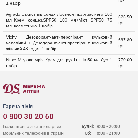
грн
1 набір
Agrado Захист від сонця Лосьйон після засмаги 100
626.50
мл+Крем сонцез.SPF50 100 мл+Міст SPF50 75
грн
мл+косметичка 1 набір
Vichy Дезодорант-антиперспірант кульковий
697.80
чоловічий + Дезодорант-антипреспірант кульковий
грн
жіночий 48 годин 1 набір
Nuxe Медова мрія Крем для рук і нігтів 50 мл Дуо 1
770.00
набір
грн
Гаряча лінія
0 800 30 20 60
Безкоштовно зі стаціонарних і
Будні:
9:00 - 20:00
мобільних телефонів в Україні
Сб:
8:00 - 21:00