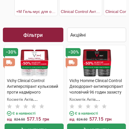
+М Гель-мус для очищення проблемної шкіри 400 мл + рефіл 400 мл
Clinical Control Антиперспірант кульковий проти надмірного потовиділення 96 годин захисту 2х50 мл
Фільтри
−30%
−30%
Vichy Clinical Control
Vichy Homme Clinical Control
Антиперспірант кульковий
Дезодорант-антиперспірант
проти надмірного
чоловічий 96 годин захисту
потовиділення 96 годин
2х50 мл 1 набір
Косметік Актів
Косметік Актів
захисту 2х50 мл 1 набір
Інтернаціональ
Інтернаціональ
Є в наявності
Є в наявності
577.15
577.15
грн
грн
від
824.50
від
824.50