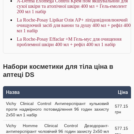
A-Derma Exomega Control Крем пом`якшувальний для
сухої шкіри та атопічної шкіри 400 мл + Гель-емолент
200 мл 1 набір
La Roche-Posay Lipikar Олія AP+ ліпідовідновлюючий
очищуючий засіб для ванни та душу 400 мл + рефіл 400
мл 1 набір
La Roche-Posay Effaclar +М Гель-мус для очищення
проблемної шкіри 400 мл + рефіл 400 мл 1 набір
Набори косметики для тіла ціна в
аптеці DS
Назва
Ціна
Vichy Clinical Control Антиперспірант кульковий
577.15
проти надмірного потовиділення 96 годин захисту
грн
2х50 мл 1 набір
Vichy Homme Clinical Control Дезодорант-
577.15
антиперспірант чоловічий 96 годин захисту 2х50 мл