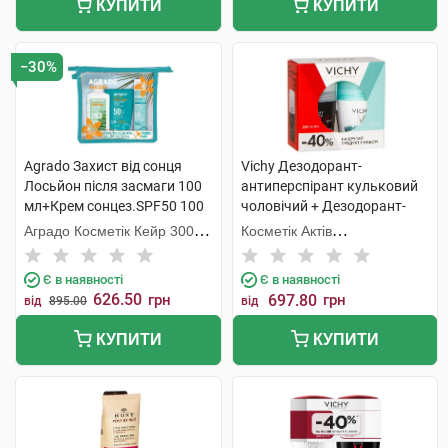
КУПИТИ
КУПИТИ
−30%
Agrado Захист від сонця
Vichy Дезодорант-
Лосьйон після засмаги 100
антиперспірант кульковий
мл+Крем сонцез.SPF50 100
чоловічий + Дезодорант-
мл+Міст SPF50 75
антипреспірант кульковий
Аградо Косметік Кейр 3000
Косметік Актів
мл+косметичка 1 набір
жіночий 48 годин 1 набір
С.Л.У.
Інтернаціональ
Є в наявності
Є в наявності
626.50
грн
697.80
грн
від
895.00
від
КУПИТИ
КУПИТИ