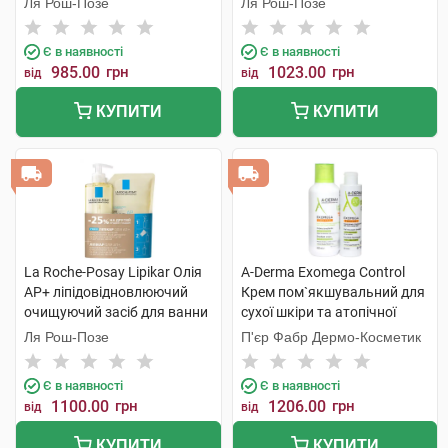
Ля Рош-Позе
Ля Рош-Позе
+ рефіл 400 мл 1 набір
Є в наявності
Є в наявності
985.00
грн
1023.00
грн
від
від
КУПИТИ
КУПИТИ
La Roche-Posay Lipikar Олія
A-Derma Exomega Control
AP+ ліпідовідновлюючий
Крем пом`якшувальний для
очищуючий засіб для ванни
сухої шкіри та атопічної
та душу 400 мл + рефіл 400
шкіри 400 мл + Гель-емолент
Ля Рош-Позе
П'єр Фабр Дермо-Косметик
мл 1 набір
200 мл 1 набір
Є в наявності
Є в наявності
1100.00
грн
1206.00
грн
від
від
КУПИТИ
КУПИТИ