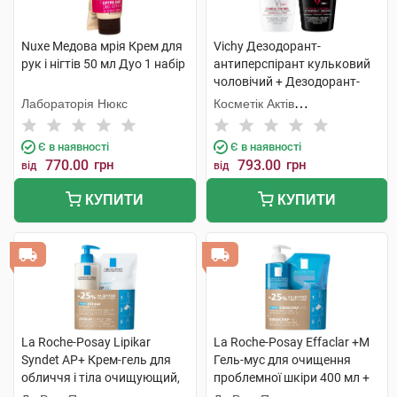
Nuxe Медова мрія Крем для
Vichy Дезодорант-
рук і нігтів 50 мл Дуо 1 набір
антиперспірант кульковий
чоловічий + Дезодорант-
антипреспірант кульковий
Лабораторія Нюкс
Косметік Актів
жіночий 96 годин 1 набір
Інтернаціональ
Є в наявності
Є в наявності
770.00
грн
793.00
грн
від
від
КУПИТИ
КУПИТИ
La Roche-Posay Lipikar
La Roche-Posay Effaclar +М
Syndet AP+ Крем-гель для
Гель-мус для очищення
обличчя і тіла очищующий,
проблемної шкіри 400 мл +
для дуже сухої шкіри 400 мл
рефіл 400 мл 1 набір