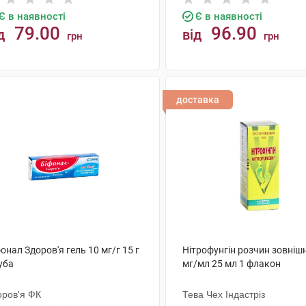
Є в наявності
Є в наявності
79.00
96.90
д
від
грн
грн
КУПИТИ
КУПИТИ
доставка
онал Здоров'я гель 10 мг/г 15 г
Нітрофунгін розчин зовнішн
уба
мг/мл 25 мл 1 флакон
оров'я ФК
Тева Чех Індастріз