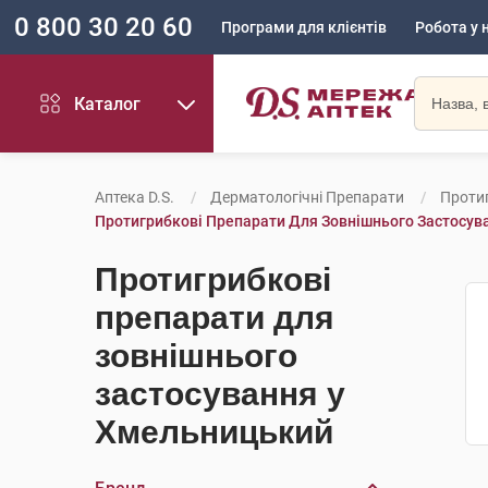
0 800 30 20 60
Програми для клієнтів
Робота у 
Каталог
Аптека D.S.
Дерматологічні Препарати
Проти
Протигрибкові Препарати Для Зовнішнього Застосу
Протигрибкові
препарати для
зовнішнього
застосування у
Хмельницький