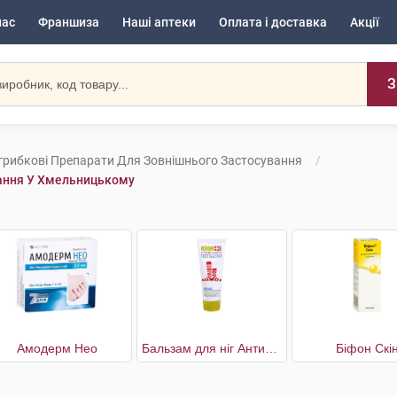
нас
Франшиза
Наші аптеки
Оплата і доставка
Акції
З
грибкові Препарати Для Зовнішнього Застосування
вання У Хмельницькому
Амодерм Нео
Бальзам для ніг Антизапах і піт
Біфон Скі