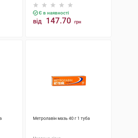
Є в наявності
147.70
від
грн
КУПИТИ
а
Метролавiн мазь 40 г 1 туба