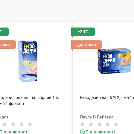
%
−20%
тавка
доставка
зодерил розчин нашкірний 1 %
Екзодерил лак 5 % 2,5 мл 1
 мл 1 флакон
ндоз
Пауль В.Бейверс
Є в наявності
Є в наявності