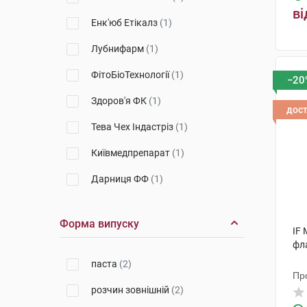
ві
Енк'юб Етікалз
(1)
Лубнифарм
(1)
ФітоБіоТехнології
(1)
−20
Здоров'я ФК
(1)
дос
Тева Чех Індастріз
(1)
Київмедпрепарат
(1)
Дарниця ФФ
(1)
Кусум Хелтхкер
(4)
Форма випуску
Гедеон Ріхтер
(1)
IF 
фл
Фармак
(5)
паста
(2)
Пр
Червона зірка
(1)
розчин зовнішній
(2)