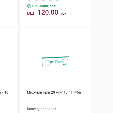
Є в наявності
120.00
від
грн
КУПИТИ
ій 10
Мікогель гель 20 мг/г 15 г 1 туба
Київмедпрепарат