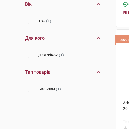
Уорлд Медицин Ілач Сан. Ве
Вік
Тідж
(1)
ві
Сандоз
(2)
18+
(1)
Чарлі ПП
(3)
ГП Грензах Продуктіонс
(1)
Для кого
дос
Янссен Фармацевтика НВ
(1)
Для жінок
(1)
Мерк КГаА
(1)
Натуральна косметика
(2)
Тип товарів
Рекордаті Індастріа
(1)
Бальзам
(1)
Лабораториєс Басі
(1)
Шанель Медікал
(1)
Arb
20 
Керн Фарма
(1)
Те
Серрікс
(1)