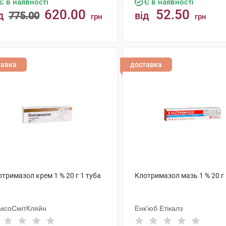
Є в наявності
Є в наявності
620.00
52.50
д
775.00
від
грн
грн
КУПИТИ
КУПИТИ
тавка
доставка
тримазол крем 1 % 20 г 1 туба
Клотримазол мазь 1 % 20 г 
аксоСмітКляйн
Енк'юб Етікалз