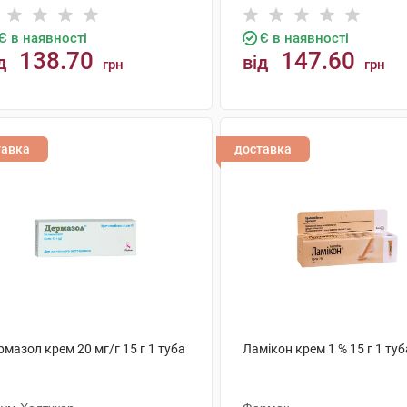
Є в наявності
Є в наявності
138.70
147.60
д
від
грн
грн
КУПИТИ
КУПИТИ
тавка
доставка
мазол крем 20 мг/г 15 г 1 туба
Ламікон крем 1 % 15 г 1 туб