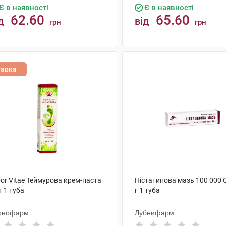
Є в наявності
Є в наявності
62.60
65.60
д
від
грн
грн
КУПИТИ
КУПИТИ
тавка
or Vitae Теймурова крем-паста
Ністатинова мазь 100 000 
г 1 туба
г 1 туба
рнофарм
Лубнифарм