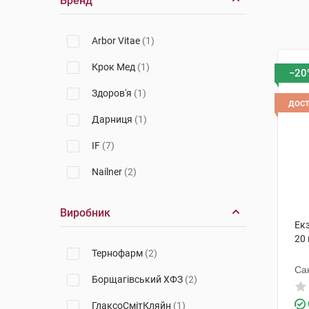
Бренд
Arbor Vitae
(1)
Крок Мед
(1)
−20
Здоров'я
(1)
дос
Дарниця
(1)
IF
(7)
Nailner
(2)
Виробник
Ек
20
Тернофарм
(2)
Са
Борщагівський ХФЗ
(2)
ГлаксоСмітКляйн
(1)