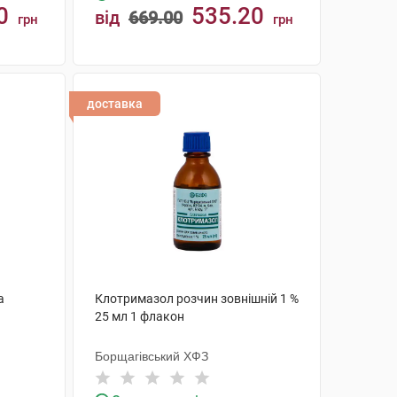
0
535.20
від
669.00
грн
грн
КУПИТИ
доставка
а
Клотримазол розчин зовнішній 1 %
25 мл 1 флакон
Борщагівський ХФЗ