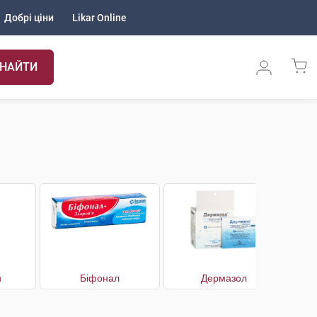
Добрі ціни
Likar Online
НАЙТИ
н
Біфонал
Дермазол