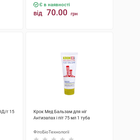
Є в наявності
70.00
від
грн
КУПИТИ
ОД/г 15
Крок Мед Бальзам для ніг
Антизапах і піт 75 мл 1 туба
ФітоБіоТехнології