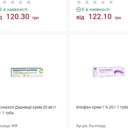
Є в наявності
Є в наявності
120.30
122.10
д
від
грн
грн
КУПИТИ
КУПИТИ
коназол Дарниця крем 20 мг/г
Клофан крем 1 % 20 г 1 туб
г 1 туба
рниця ФФ
Кусум Хелтхкер