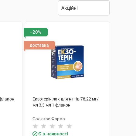
−20%
доставка
 флакон
Екзотерін лак для нігтів 78,22 мг/
мл 3,3 мл 1 флакон
Салютас Фарма
Є в наявності