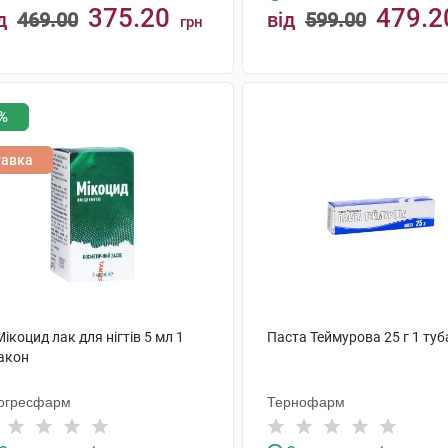
375.20
479.2
д
469.00
від
599.00
грн
КУПИТИ
КУПИТИ
%
тавка
Мікоцид лак для нігтів 5 мл 1
Паста Теймурова 25 г 1 туб
акон
огресфарм
Тернофарм