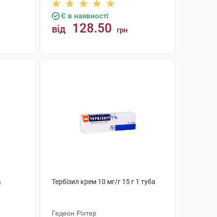
Є в наявності
128.50
від
грн
КУПИТИ
а
Тербізил крем 10 мг/г 15 г 1 туба
Гедеон Ріхтер