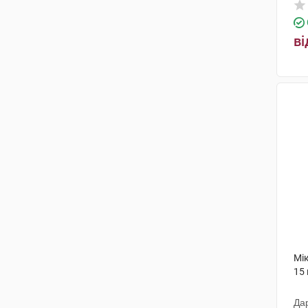
ві
Мі
15 
Да