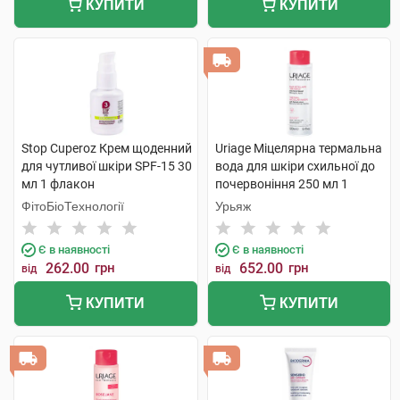
КУПИТИ
КУПИТИ
Stop Cuperoz Крем щоденний
Uriage Міцелярна термальна
для чутливої шкіри SPF-15 30
вода для шкіри схильної до
мл 1 флакон
почервоніння 250 мл 1
флакон
ФітоБіоТехнології
Урьяж
Є в наявності
Є в наявності
262.00
грн
652.00
грн
від
від
КУПИТИ
КУПИТИ