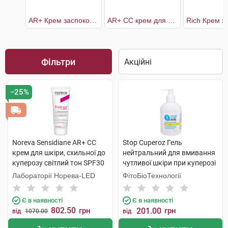
AR+ Крем заспокоюючий для чутливої шкіри схильної до почервонінь
AR+ СС крем для шкіри, схильної до куперозу світлий тон SPF30
Фільтри
−25%
Noreva Sensidiane AR+ СС
Stop Cuperoz Гель
крем для шкіри, схильної до
нейтральний для вмивання
куперозу світлий тон SPF30
чутливої шкіри при куперозі
40 мл 1 туба
270 мл 1 флакон
Лабораторії Норева-LED
ФітоБіоТехнології
Є в наявності
Є в наявності
802.50
грн
201.00
грн
від
1070.00
від