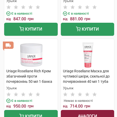
Урьяж
Урьяж
Є в наявності
Є в наявності
847.00
грн
881.00
грн
від
від
КУПИТИ
КУПИТИ
Uriage Roseliane Rich Крем
Uriage Roseliane Маска для
збагачений проти
чутливої шкіри, схильної до
почервонінь 50 мл 1 банка
почервоніння 40 мл 1 туба
Урьяж
Урьяж
Є в наявності
Немає в наявності
950.00
грн
714.00
грн
від
від
АНАЛОГИ
КУПИТИ