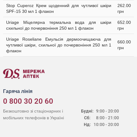
Stop Cuperoz Крем щоденний для чутливої шкіри
262.00
SPF-15 30 мл 1 флакон
грн
Uriage Міцелярна термальна вода для шкіри
652.00
схильної до почервоніння 250 мл 1 флакон
грн
Uriage Roseliane Емульсія дермоочищаюча для
660.00
чутливої шкіри, схильної до почервоніння 250 мл 1
грн
флакон
Гаряча лінія
0 800 30 20 60
Безкоштовно зі стаціонарних і
Будні:
9:00 - 20:00
мобільних телефонів в Україні
Сб:
8:00 - 21:00
Нд:
10:00 - 20:00