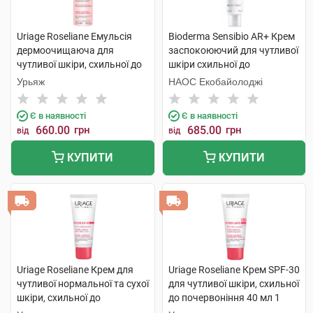
Uriage Roseliane Емульсія
Bioderma Sensibio AR+ Крем
дермоочищаюча для
заспокоюючий для чутливої
чутливої шкіри, схильної до
шкіри схильної до
почервоніння 250 мл 1
почервонінь 40 мл 1 туба
Урьяж
НАОС Екобайолоджі
флакон
Є в наявності
Є в наявності
660.00
грн
685.00
грн
від
від
КУПИТИ
КУПИТИ
Uriage Roseliane Крем для
Uriage Roseliane Крем SPF-30
чутливої нормальної та сухої
для чутливої шкіри, схильної
шкіри, схильної до
до почервоніння 40 мл 1
почервоніння 40 мл 1 туба
туба