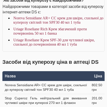
Які засоби від куперозу є найдорожчими?
Найдорожчими товарами в категорії засоби від куперозу
інтернет-аптеки DS є:
Noreva Sensidiane AR+ СС крем для шкіри, схильної до
куперозу світлий тон SPF30 40 мл 1 туба
Uriage Roseliane Rich Крем збагачений проти
почервонінь 50 мл 1 банка
Uriage Roseliane Крем SPF-30 для чутливої шкіри,
схильної до почервоніння 40 мл 1 туба
Засоби від куперозу ціна в аптеці DS
Назва
Ціна
Noreva Sensidiane AR+ СС крем для шкіри, схильної
802.50
до куперозу світлий тон SPF30 40 мл 1 туба
грн
Stop Cuperoz Гель нейтральний для вмивання
201.00
чутливої шкіри при куперозі 270 мл 1 флакон
грн