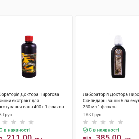
бораторія Доктора Пирогова
Лабораторія Доктора Пир
ойний екстракт для
Скипидарні ванни Біла ему
иготування ванн 400 г 1 флакон
250 мл 1 флакон
К Груп
ТВК Груп
Є в наявності
Є в наявності
211.00
385.00
д
від