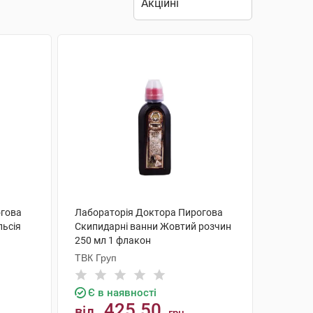
огова
Лабораторія Доктора Пирогова
льсія
Скипидарні ванни Жовтий розчин
250 мл 1 флакон
ТВК Груп
Є в наявності
425.50
від