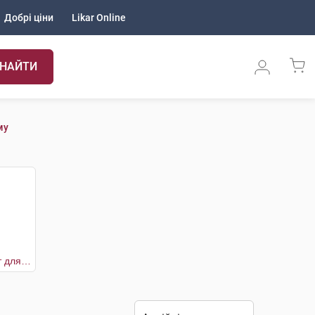
Добрі ціни
Likar Online
НАЙТИ
му
Хвойний екстракт для приготування ванн