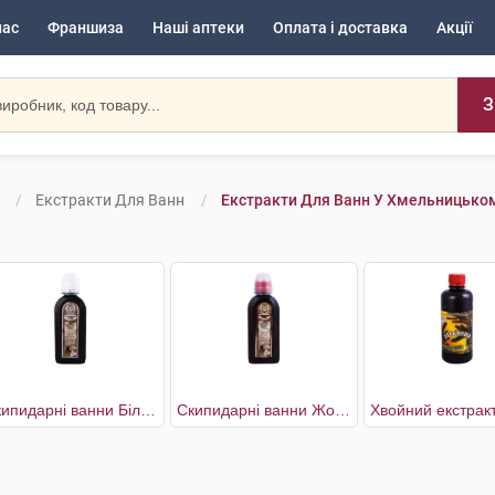
нас
Франшиза
Наші аптеки
Оплата і доставка
Акції
З
Екстракти Для Ванн
Екстракти Для Ванн У Хмельницько
Скипидарні ванни Біла емульсія
Скипидарні ванни Жовтий розчин