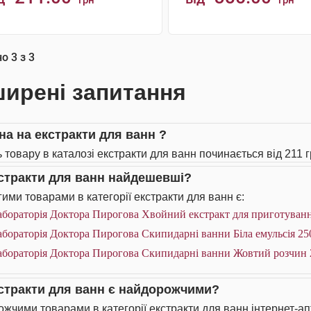
грн
грн
КУПИТИ
КУПИТИ
но
3
з
3
ирені запитання
іна на екстракти для ванн ?
ь товару в каталозі екстракти для ванн починається від 211 г
кстракти для ванн найдешевші?
ими товарами в категорії екстракти для ванн є:
бораторія Доктора Пирогова Хвойний екстракт для приготуванн
бораторія Доктора Пирогова Скипидарні ванни Біла емульсія 25
абораторія Доктора Пирогова Скипидарні ванни Жовтий розчин 
кстракти для ванн є найдорожчими?
жчими товарами в категорії екстракти для ванн інтернет-ап