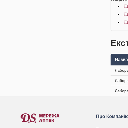
Л
Ла
Ла
Екс
Назва
Лабора
Лабора
Лабора
Про Компані