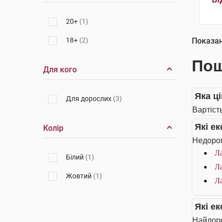
20+
(1)
18+
(2)
Показа
Пош
Для кого
Яка ц
Для дорослих
(3)
Вартіст
Які е
Колір
Недорог
Ла
Білий
(1)
Ла
Жовтий
(1)
Л
Які е
Найдоро