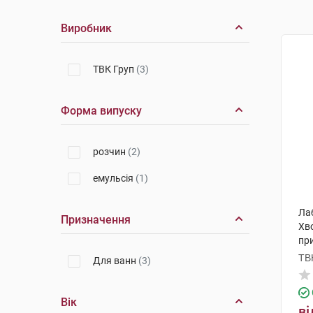
Виробник
ТВК Груп
(3)
Форма випуску
розчин
(2)
емульсія
(1)
Ла
Призначення
Хв
пр
ТВ
Для ванн
(3)
Вік
ві