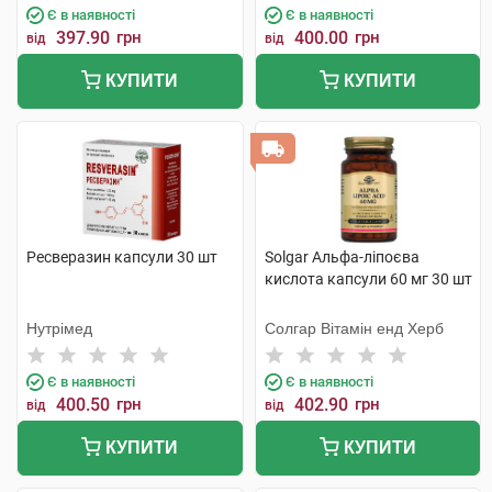
Є в наявності
Є в наявності
397.90
грн
400.00
грн
від
від
КУПИТИ
КУПИТИ
Ресверазин капсули 30 шт
Solgar Альфа-ліпоєва
кислота капсули 60 мг 30 шт
Нутрімед
Солгар Вітамін енд Херб
Є в наявності
Є в наявності
400.50
грн
402.90
грн
від
від
КУПИТИ
КУПИТИ