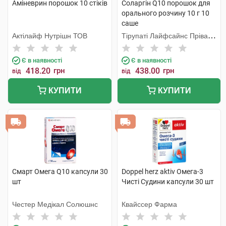
Аміневрин порошок 10 стіків
Соларгін Q10 порошок для
орального розчину 10 г 10
саше
Актілайф Нутрішн ТОВ
Тірупаті Лайфсайнс Пріват
Лімітед
Є в наявності
Є в наявності
418.20
грн
438.00
грн
від
від
КУПИТИ
КУПИТИ
Смарт Омега Q10 капсули 30
Doppel herz aktiv Омега-3
шт
Чисті Судини капсули 30 шт
Честер Медікал Солюшнс
Квайссер Фарма