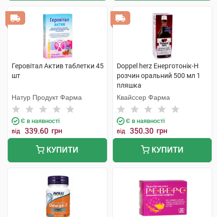
Геровітал Актив таблетки 45
Doppel herz Енерготонік-H
шт
розчин оральний 500 мл 1
пляшка
Натур Продукт Фарма
Квайссер Фарма
Є в наявності
Є в наявності
339.60
грн
350.30
грн
від
від
КУПИТИ
КУПИТИ