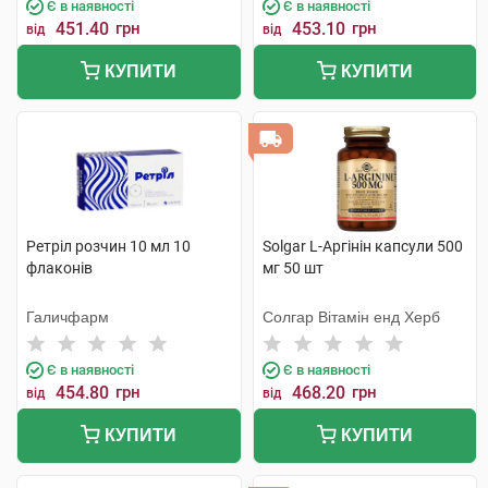
Є в наявності
Є в наявності
451.40
грн
453.10
грн
від
від
КУПИТИ
КУПИТИ
Ретріл розчин 10 мл 10
Solgar L-Аргінін капсули 500
флаконів
мг 50 шт
Галичфарм
Солгар Вітамін енд Херб
Є в наявності
Є в наявності
454.80
грн
468.20
грн
від
від
КУПИТИ
КУПИТИ