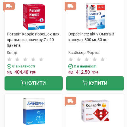
Ротавіт Кардіо порошок для
Doppel herz aktiv Омега-3
орального розчину 7 г 20
капсули 800 мг 30 шт
пакетів
Кенді
Квайссер Фарма
Є в наявності
Є в наявності
404.40
грн
412.50
грн
від
від
КУПИТИ
КУПИТИ