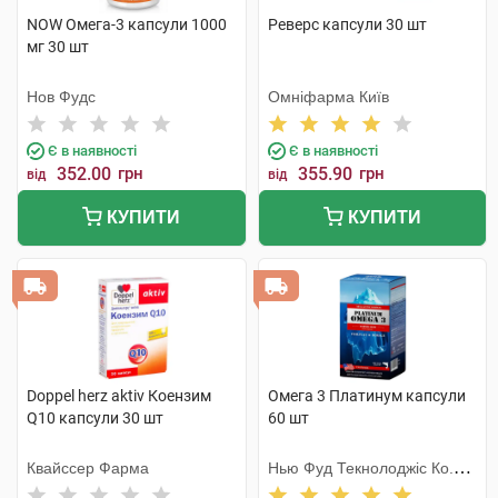
NOW Омега-3 капсули 1000
Реверс капсули 30 шт
мг 30 шт
Нов Фудс
Омніфарма Київ
Є в наявності
Є в наявності
352.00
грн
355.90
грн
від
від
КУПИТИ
КУПИТИ
Doppel herz aktiv Коензим
Омега 3 Платинум капсули
Q10 капсули 30 шт
60 шт
Квайссер Фарма
Нью Фуд Текнолоджіс Ко.
Лтд