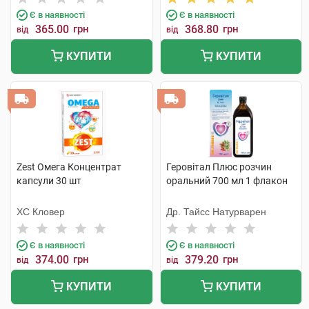
Є в наявності
Є в наявності
365.00
грн
368.80
грн
від
від
КУПИТИ
КУПИТИ
Zest Омега Концентрат
Геровітал Плюс розчин
капсули 30 шт
оральний 700 мл 1 флакон
ХС Кловер
Др. Тайсс Натурварен
Є в наявності
Є в наявності
374.00
грн
379.20
грн
від
від
КУПИТИ
КУПИТИ