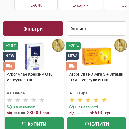
L-AKK
L-аргінін
Q1
Фільтри
−20%
−20%
NEW
NEW
Arbor Vitae Коензим Q10
Arbor Vitae Омега 3 + Вітамін
капсули 30 шт
D3 & Е капсули 60 шт
АТ Пайра
АТ Пайра
Є в наявності
Є в наявності
280.00
556.00
грн
грн
від
350.00
від
695.00
КУПИТИ
КУПИТИ