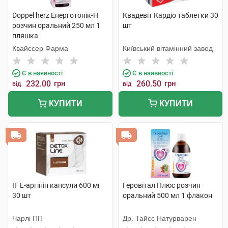
Doppel herz Енерготонік-H
Квадевіт Кардіо таблетки 30
розчин оральний 250 мл 1
шт
пляшка
Квайссер Фарма
Київський вітамінний завод
Є в наявності
Є в наявності
232.00
грн
260.50
грн
від
від
КУПИТИ
КУПИТИ
IF L-аргінін капсули 600 мг
Геровітал Плюс розчин
30 шт
оральний 500 мл 1 флакон
Чарлі ПП
Др. Тайсс Натурварен