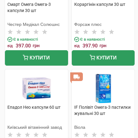
Смарт Омега Омега-3
Кораргінін капсули 30 шт
капсули 30 шт
Честер Медікал Солюшнс
Форсаж плюс
Є в наявності
Є в наявності
397.00
грн
397.90
грн
від
від
КУПИТИ
КУПИТИ
Епадол Нео капсули 60 шт
IF Полівіт Омега-3 пастилки
жувальні 30 шт
Київський вітамінний завод
Віола