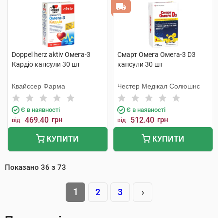
Doppel herz aktiv Омега-3
Смарт Омега Омега-3 D3
Кардіо капсули 30 шт
капсули 30 шт
Квайссер Фарма
Честер Медікал Солюшнс
Є в наявності
Є в наявності
469.40
грн
512.40
грн
від
від
КУПИТИ
КУПИТИ
Показано
36
з
73
1
2
3
›