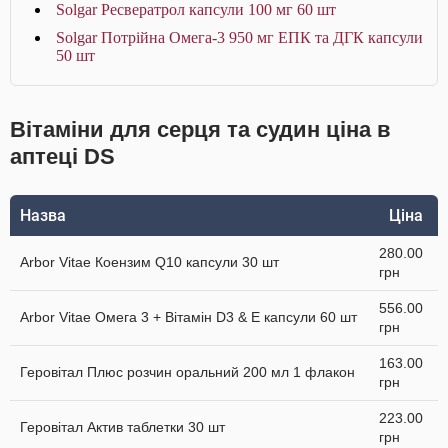
Solgar Ресвератрол капсули 100 мг 60 шт
Solgar Потрійна Омега-3 950 мг ЕПК та ДГК капсули
50 шт
Вітаміни для серця та судин ціна в
аптеці DS
Назва
Ціна
280.00
Arbor Vitae Коензим Q10 капсули 30 шт
грн
556.00
Arbor Vitae Омега 3 + Вітамін D3 & Е капсули 60 шт
грн
163.00
Геровітал Плюс розчин оральний 200 мл 1 флакон
грн
223.00
Геровітал Актив таблетки 30 шт
грн