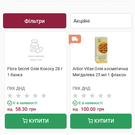
Фільтри
Flora Secret Олія Кокосу 28 г
Arbor Vitae Олія косметична
1 банка
Мигдалева 25 мл 1 флакон
ПКК ДНД
ПКК ДНД
Є в наявності
Є в наявності
58.30
грн
100.00
грн
від
від
КУПИТИ
КУПИТИ