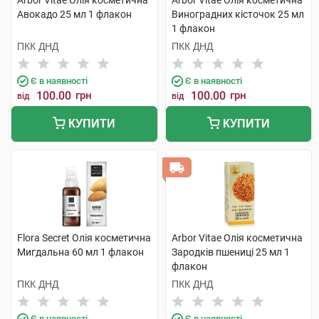
Arbor Vitae Олія косметична
Arbor Vitae Олія косметична
Авокадо 25 мл 1 флакон
Виноградних кісточок 25 мл
1 флакон
ПКК ДНД
ПКК ДНД
Є в наявності
Є в наявності
100.00
грн
100.00
грн
від
від
КУПИТИ
КУПИТИ
Flora Secret Олія косметична
Arbor Vitae Олія косметична
Мигдальна 60 мл 1 флакон
Зародків пшениці 25 мл 1
флакон
ПКК ДНД
ПКК ДНД
Є в наявності
Є в наявності