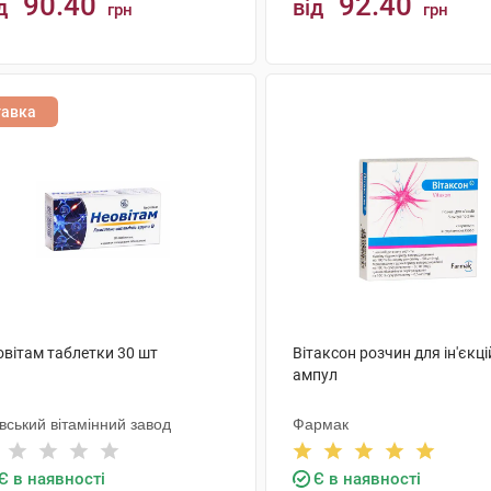
90.40
92.40
д
від
грн
грн
КУПИТИ
КУПИТИ
тавка
овітам таблетки 30 шт
Вітаксон розчин для ін'єкці
ампул
вський вітамінний завод
Фармак
Є в наявності
Є в наявності