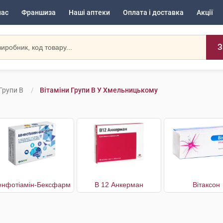
нас
Франшиза
Наші аптеки
Оплата і доставка
Акції
З
Групи В
Вітаміни Групи В У Хмельницькому
енфотіамін-Бексфарм
В 12 Анкерман
Вітаксон