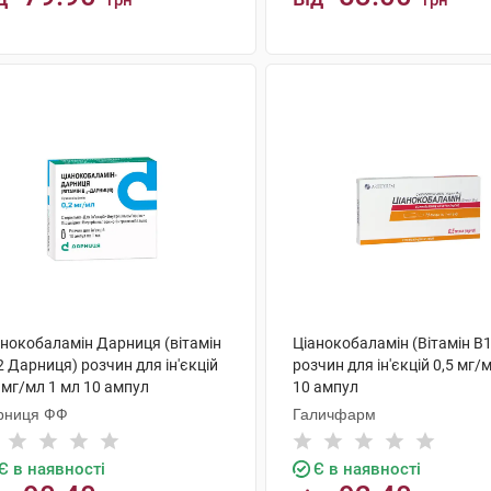
грн
грн
КУПИТИ
КУПИТИ
анокобаламін Дарниця (вітамін
Ціанокобаламін (Вітамін B
 Дарниця) розчин для ін'єкцій
розчин для ін'єкцій 0,5 мг/
 мг/мл 1 мл 10 ампул
10 ампул
рниця ФФ
Галичфарм
Є в наявності
Є в наявності