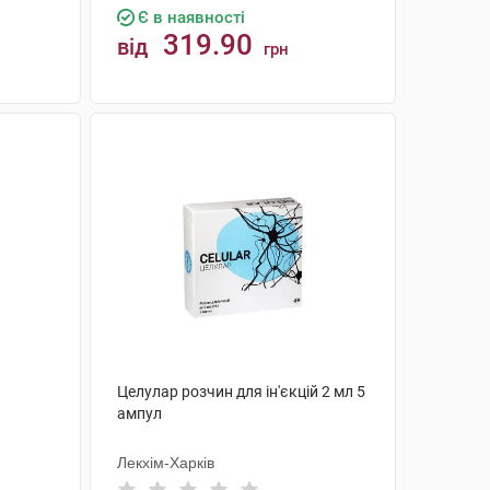
Є в наявності
319.90
від
грн
КУПИТИ
Целулар розчин для ін'єкцій 2 мл 5
ампул
Лекхім-Харків