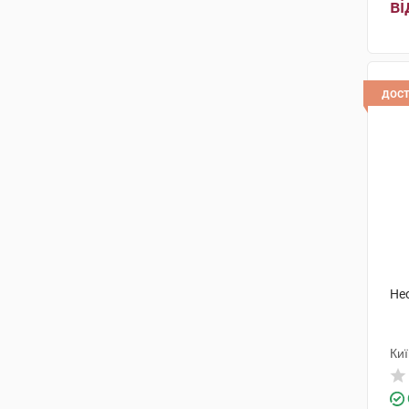
ві
Актілайф Нутрішн ТОВ
(1)
Меркле
(1)
Мауєрманн-Арцнаймітель
(2)
дос
Ромфарм Компані
(1)
Ацино Фарма
(1)
Артезан Фарма
(1)
Форсаж плюс
(1)
Кусум Хелтхкер
(1)
Natures Plus
(1)
Не
Киї