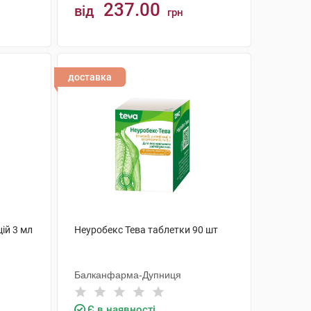
237.00
від
грн
КУПИТИ
доставка
цій 3 мл
Неуробекс Тева таблетки 90 шт
Балканфарма-Дупниця
Є в наявності