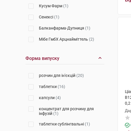
Кусум Фарм
(1)
Сенексі
(1)
Балканфарма-Дупниця
(1)
Мібе ГмбХ Арцнайміттель
(2)
Здоров'я ФК
(2)
Форма випуску
Солюфарм Фармацойтіше
Ерцойгніссе
(2)
розчин для ін'єкцій
(20)
Г.Л.Фарма
(1)
таблетки
(16)
Юніфарм
(1)
Ці
В12
капсули
(4)
S.I.I.T.
(1)
0,2
концентрат для розчину для
Мерк КГаА
(1)
Да
інфузій
(1)
Олеофарм
(1)
таблетки сублінгвальні
(1)