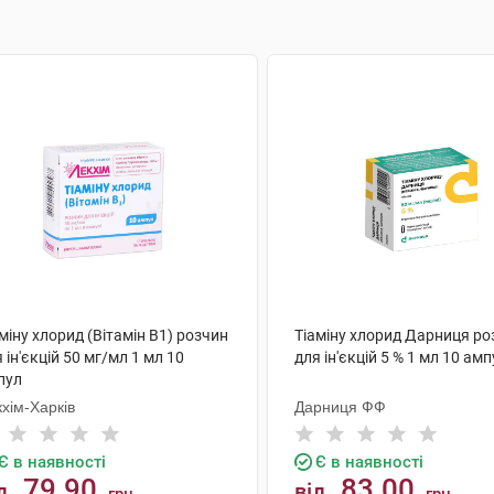
міну хлорид (Вітамін В1) розчин
Тіаміну хлорид Дарниця ро
 ін'єкцій 50 мг/мл 1 мл 10
для ін'єкцій 5 % 1 мл 10 ам
пул
хім-Харків
Дарниця ФФ
Є в наявності
Є в наявності
79.90
83.00
д
від