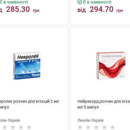
Є в наявності
Є в наявності
285.30
294.70
д
від
грн
грн
КУПИТИ
КУПИТИ
ролек розчин для ін'єкцій 2 мл
Нейракорд розчин для ін'єк
ампул
мл 5 ампул
хім-Харків
Лекхім-Харків