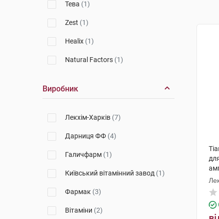
Тева
(1)
Zest
(1)
Healix
(1)
Natural Factors
(1)
Виробник
Лекхім-Харків
(7)
Дарниця ФФ
(4)
Тіа
Галичфарм
(1)
для
ам
Київський вітамінний завод
(1)
Лек
Фармак
(3)
Вітаміни
(2)
ві