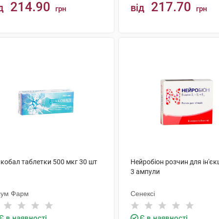
214.90
217.70
д
від
грн
грн
КУПИТИ
КУПИТИ
акобал таблетки 500 мкг 30 шт
Нейробіон розчин для ін'єк
3 ампули
сум Фарм
Сенексі
Є в наявності
Є в наявності