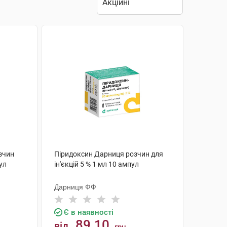
зчин
Піридоксин Дарниця розчин для
пул
ін'єкцій 5 % 1 мл 10 ампул
Дарниця ФФ
Є в наявності
89.10
від