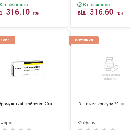
Є в наявності
Є в наявності
316.10
316.60
д
від
грн
грн
КУПИТИ
КУПИТИ
тавка
доставка
йромультивіт таблетки 20 шт
Юнігамма капсули 20 шт
Л.Фарма
Юніфарм