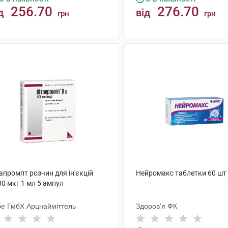
256.70
276.70
д
від
грн
грн
КУПИТИ
КУПИТИ
апромпт розчин для ін'єкцій
Нейромакс таблетки 60 шт
0 мкг 1 мл 5 ампул
бе ГмбХ Арцнайміттель
Здоров'я ФК