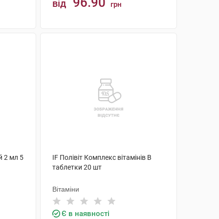
96.90
від
грн
КУПИТИ
й 2 мл 5
IF Полівіт Комплекс вітамінів В
таблетки 20 шт
Вітаміни
Є в наявності