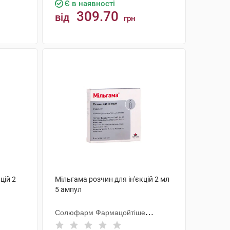
Є в наявності
309.70
від
грн
КУПИТИ
цій 2
Мільгама розчин для ін'єкцій 2 мл
5 ампул
Солюфарм Фармацойтіше
Ерцойгніссе