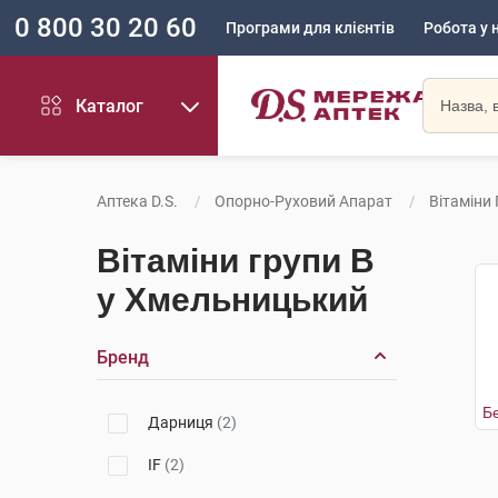
0 800 30 20 60
Програми для клієнтів
Робота у 
Каталог
Аптека D.S.
Опорно-Руховий Апарат
Вітаміни 
Вітаміни групи В
у Хмельницький
Бренд
Б
Дарниця
(2)
IF
(2)