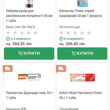
РеКрем крем для
Бепантен Плюс спрей
запобігання попрілості 30 мл
нашкірний 30 мл 1 флакон
1 туба
Бека Ілач Ве Кім'я
Ліхтенхельдт
Є в наявності
Є в наявності
264.20
грн
266.40
грн
від
від
КУПИТИ
КУПИТИ
Пантестин Дарниця гель 30 г
Arbor Vitae Пантенол Плюс
1 туба
30 г 1 туба
Дарниця ФФ
Тернофарм