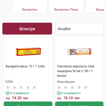
Бепантен
Бепантен Плюс
Вунде
Фільтри
Вундехіл мазь 15 г 1 туба
Пантенол аерозоль піна
нашкірна 50 мг/г 58 г 1
балон
ЕЙМ
Мікрофарм
Є в наявності
Є в наявності
74.30
грн
78.10
грн
від
від