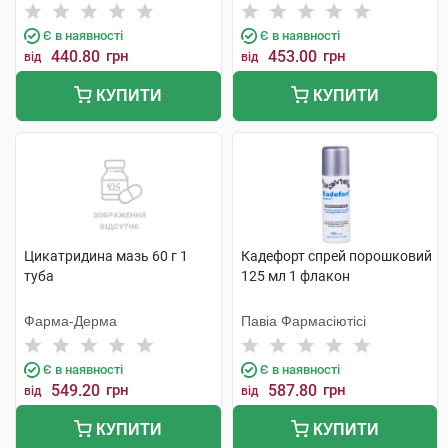
Є в наявності
Є в наявності
440.80
грн
453.00
грн
від
від
КУПИТИ
КУПИТИ
Цикатридина мазь 60 г 1
Кадефорт спрей порошковий
туба
125 мл 1 флакон
Фарма-Дерма
Павіа Фармасіютісі
Є в наявності
Є в наявності
549.20
грн
587.80
грн
від
від
КУПИТИ
КУПИТИ