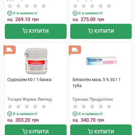
Є в наявності
Є в наявності
269.10
грн
275.00
грн
від
від
КУПИТИ
КУПИТИ
Судокрем 60 г 1 банка
Бепантен мазь 5 % 30 г 1
туба
Тосара Фарма Лімітед
Грензах Продуктіонс
Є в наявності
Є в наявності
303.20
грн
340.70
грн
від
від
КУПИТИ
КУПИТИ