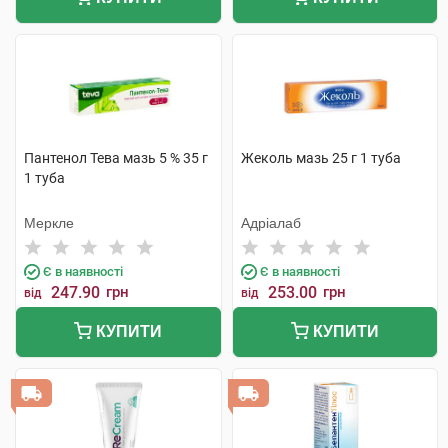
Пантенол Тева мазь 5 % 35 г
Жеколь мазь 25 г 1 туба
1 туба
Меркле
Адріалаб
Є в наявності
Є в наявності
247.90
грн
253.00
грн
від
від
КУПИТИ
КУПИТИ