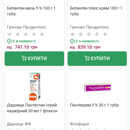
Бепантен мазь 5 % 100 г 1
Бепантен плюс крем 100 г 1
туба
туба
Грензах Продуктіонс
Грензах Продуктіонс
Є в наявності
Є в наявності
741.10
грн
839.10
грн
від
від
КУПИТИ
КУПИТИ
Дарниця Пантестин спрей
Пантекрем 5 % 30 г 1 туба
нашкірний 30 мл 1 флакон
Дарниця ФФ
Фітофарм