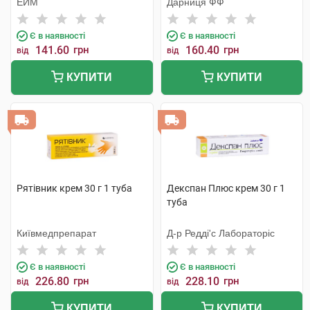
ЕЙМ
Дарниця ФФ
Є в наявності
Є в наявності
141.60
грн
160.40
грн
від
від
КУПИТИ
КУПИТИ
Рятівник крем 30 г 1 туба
Декспан Плюс крем 30 г 1
туба
Київмедпрепарат
Д-р Редді'с Лабораторіс
Є в наявності
Є в наявності
226.80
грн
228.10
грн
від
від
КУПИТИ
КУПИТИ