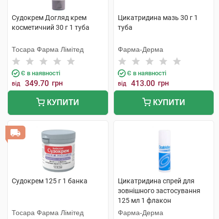
Судокрем Догляд крем
Цикатридина мазь 30 г 1
косметичний 30 г 1 туба
туба
Тосара Фарма Лімітед
Фарма-Дерма
Є в наявності
Є в наявності
349.70
грн
413.00
грн
від
від
КУПИТИ
КУПИТИ
Судокрем 125 г 1 банка
Цикатридина спрей для
зовнішного застосування
125 мл 1 флакон
Тосара Фарма Лімітед
Фарма-Дерма