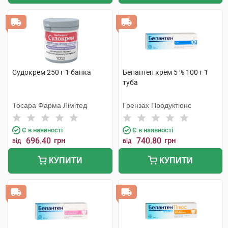
Судокрем 250 г 1 банка
Бепантен крем 5 % 100 г 1
туба
Тосара Фарма Лімітед
Грензах Продуктіонс
Є в наявності
Є в наявності
696.40
грн
740.80
грн
від
від
КУПИТИ
КУПИТИ