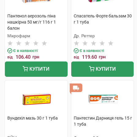
Пантенол аерозоль піна
Спасатель Форте бальзам 30
нашкірна 50 мг/г 116 г 1
г 1 туба
балон
Мікрофарм
Др. Реттер
Є в наявності
Є в наявності
106.40
грн
119.60
грн
від
від
КУПИТИ
КУПИТИ
Вундехіл мазь 30 г 1 туба
Пантестин Дарниця гель 15 г
1 туба