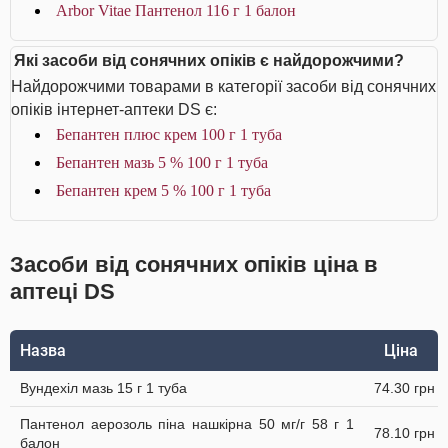
Arbor Vitae Пантенол 116 г 1 балон
Які засоби від сонячних опіків є найдорожчими?
Найдорожчими товарами в категорії засоби від сонячних
опіків інтернет-аптеки DS є:
Бепантен плюс крем 100 г 1 туба
Бепантен мазь 5 % 100 г 1 туба
Бепантен крем 5 % 100 г 1 туба
Засоби від сонячних опіків ціна в
аптеці DS
Назва
Ціна
Вундехіл мазь 15 г 1 туба
74.30 грн
Пантенол аерозоль піна нашкірна 50 мг/г 58 г 1
78.10 грн
балон