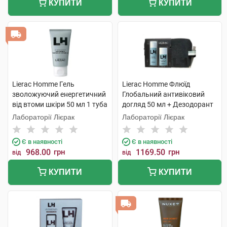
КУПИТИ
КУПИТИ
Lierac Homme Гель
Lierac Homme Флюїд
зволожуючий енергетичний
Глобальний антивіковий
від втоми шкіри 50 мл 1 туба
догляд 50 мл + Дезодорант
50 мл 1 набір
Лабораторії Лієрак
Лабораторії Лієрак
Є в наявності
Є в наявності
968.00
грн
1169.50
грн
від
від
КУПИТИ
КУПИТИ