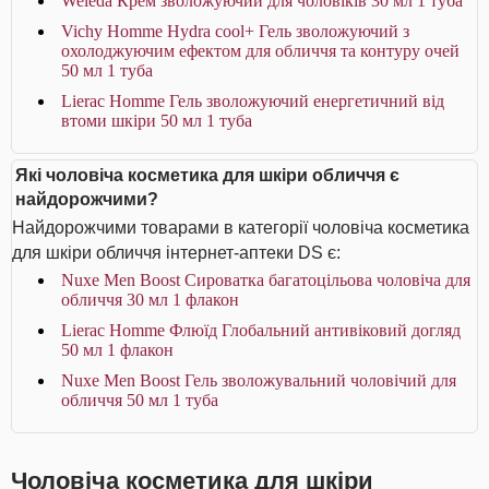
Weleda Крем зволожуючий для чоловіків 30 мл 1 туба
Vichy Homme Hydra cool+ Гель зволожуючий з
охолоджуючим ефектом для обличчя та контуру очей
50 мл 1 туба
Lierac Homme Гель зволожуючий енергетичний від
втоми шкіри 50 мл 1 туба
Які чоловіча косметика для шкіри обличчя є
найдорожчими?
Найдорожчими товарами в категорії чоловіча косметика
для шкіри обличчя інтернет-аптеки DS є:
Nuxe Men Boost Сироватка багатоцільова чоловіча для
обличчя 30 мл 1 флакон
Lierac Homme Флюїд Глобальний антивіковий догляд
50 мл 1 флакон
Nuxe Men Boost Гель зволожувальний чоловічий для
обличчя 50 мл 1 туба
Чоловіча косметика для шкіри