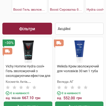
Boost Гель зволожувальний чоловічий для обличчя
Boost Сироватка багатоцільова чоловіча для обличчя
Фільтри
−30%
Vichy Homme Hydra cool+
Weleda Крем зволожуючий
Гель зволожуючий з
для чоловіків 30 мл 1 туба
охолоджуючим ефектом для
обличчя та контуру очей 50
Косметік Актів
Веледа АГ
мл 1 туба
Інтернаціональ
Є в наявності
Є в наявності
667.10
грн
552.00
грн
від
953.00
від