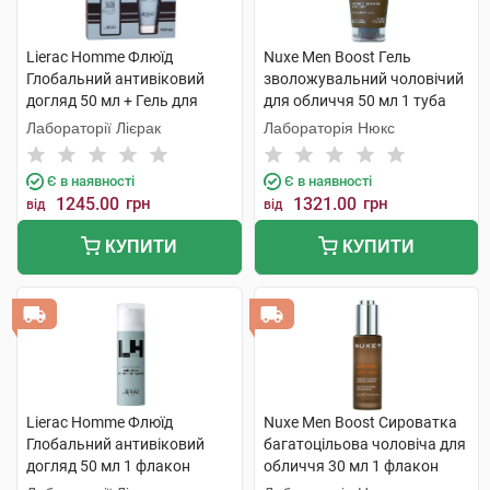
Lierac Homme Флюїд
Nuxe Men Boost Гель
Глобальний антивіковий
зволожувальний чоловічий
догляд 50 мл + Гель для
для обличчя 50 мл 1 туба
душу 200 мл 1 набір
Лабораторії Лієрак
Лабораторія Нюкс
Є в наявності
Є в наявності
1245.00
грн
1321.00
грн
від
від
КУПИТИ
КУПИТИ
Lierac Homme Флюїд
Nuxe Men Boost Сироватка
Глобальний антивіковий
багатоцільова чоловіча для
догляд 50 мл 1 флакон
обличчя 30 мл 1 флакон