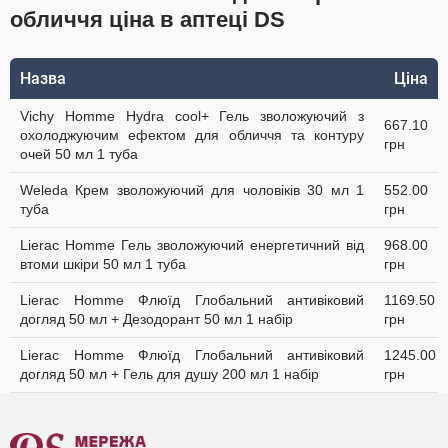
обличчя ціна в аптеці DS
Назва
Ціна
Vichy Homme Hydra cool+ Гель зволожуючий з
667.10
охолоджуючим ефектом для обличчя та контуру
грн
очей 50 мл 1 туба
Weleda Крем зволожуючий для чоловіків 30 мл 1
552.00
туба
грн
Lierac Homme Гель зволожуючий енергетичний від
968.00
втоми шкіри 50 мл 1 туба
грн
Lierac Homme Флюїд Глобальний антивіковий
1169.50
догляд 50 мл + Дезодорант 50 мл 1 набір
грн
Lierac Homme Флюїд Глобальний антивіковий
1245.00
догляд 50 мл + Гель для душу 200 мл 1 набір
грн