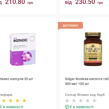
210.80
230.50
д
від
грн
грн
КУПИТИ
КУПИТИ
доставка
лінекс капсули 30 шт
Solgar Фолієва кислота та
400 мкг 100 шт
лефарм
Солгар Вітамін енд Херб
Є в наявності
Є в наявності