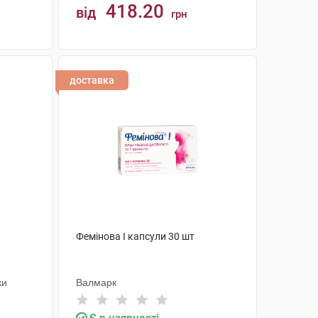
418.20
від
грн
КУПИТИ
доставка
Фемінова І капсули 30 шт
ки
Валмарк