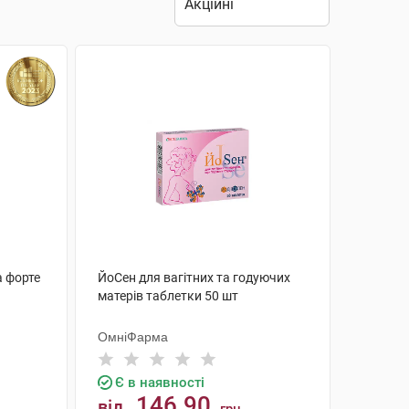
а форте
ЙоСен для вагітних та годуючих
матерів таблетки 50 шт
ОмніФарма
Є в наявності
146.90
від