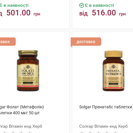
Є в наявності
Є в наявності
501.00
516.00
д
від
грн
грн
КУПИТИ
КУПИТИ
тавка
доставка
lgar Фолат (Метафолін)
Solgar Пренатабс таблетки
блетки 400 мкг 50 шт
лгар Вітамін енд Херб
Солгар Вітамін енд Херб