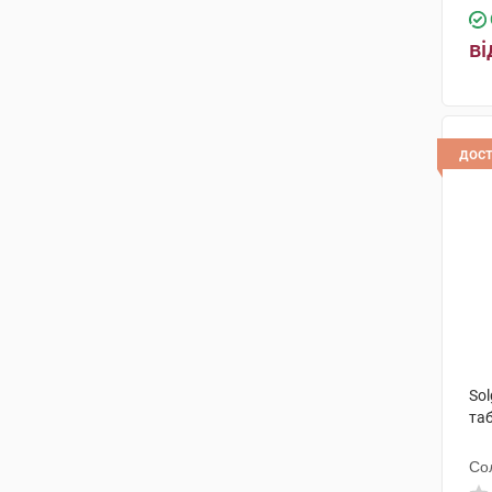
ві
дос
So
та
Со