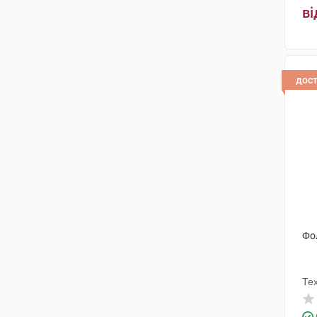
Мібе ГмбХ Арцнайміттель
(1)
ві
СтеріФарм Експорт
(3)
Гелтек Прайвет Лімітед
(1)
дос
Драгенофарм Апотекер Пюшл
(1)
Симбіофарм
(1)
Дельфарм Гайард
(1)
Мерк КГаА
(1)
Актілайф Нутрішн ТОВ
(2)
Еубіон Корпорейшн СП.
(1)
Фол
Берлімед
(2)
Те
ЕвроФарма Айлянс
(1)
Куртіс Хелс Капс
(1)