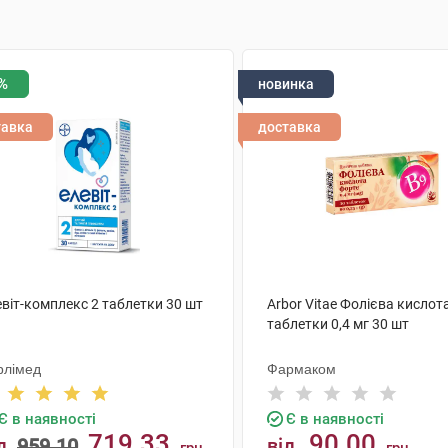
%
новинка
тавка
доставка
віт-комплекс 2 таблетки 30 шт
Arbor Vitae Фолієва кислот
таблетки 0,4 мг 30 шт
рлімед
Фармаком
Є в наявності
Є в наявності
719.33
90.00
д
959.10
від