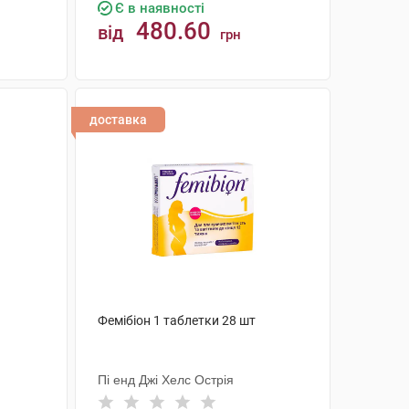
Є в наявності
480.60
від
грн
КУПИТИ
доставка
Фемібіон 1 таблетки 28 шт
Пі енд Джі Хелс Острія