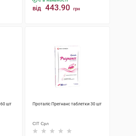
Є в наявності
443.90
від
грн
КУПИТИ
 60 шт
Проталіс Прегнанс таблетки 30 шт
СІТ Срл