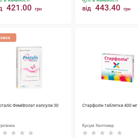
Є в наявності
Є в наявності
421.00
443.40
д
від
грн
грн
КУПИТИ
КУПИТИ
тавка
оталіс ФеміФолат капсули 30
Старфолін таблетки 400 мг
рілінеа
Кусум Хелтхкер