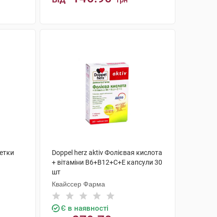
грн
КУПИТИ
етки
Doppel herz aktiv Фолієвая кислота
+ вітаміни B6+B12+C+E капсули 30
шт
Квайссер Фарма
Є в наявності