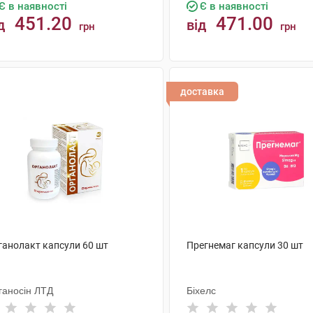
Є в наявності
Є в наявності
451.20
471.00
д
від
грн
грн
КУПИТИ
КУПИТИ
доставка
ганолакт капсули 60 шт
Прегнемаг капсули 30 шт
ганосін ЛТД
Біхелс