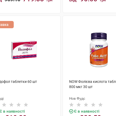
грн
грн
КУПИТИ
КУПИТИ
тавка
дофол таблетки 60 шт
NOW Фолієва кислота табл
800 мкг 30 шт
ді
Нов Фудс
Є в наявності
Є в наявності