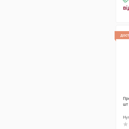
ві
е-Вітал груп
(1)
Gonadosan Distribution GmbH
(6)
Роттендорф Фарма
(1)
дос
Ортомол фармацевтика
Вертрібс ГмбХ
(2)
Пр
шт
Нут