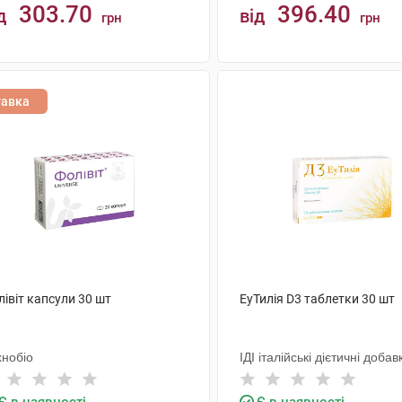
303.70
396.40
д
від
грн
грн
КУПИТИ
КУПИТИ
тавка
івіт капсули 30 шт
ЕуТилія D3 таблетки 30 шт
хнобіо
ІДІ італійські дієтичні добав