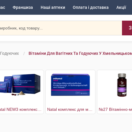
нас
Франшиза
Наші аптеки
Оплата і доставка
Акції
З
а Годуючих
Вітаміни Для Вагітних Та Годуючих У Хмельницько
Natal NEW3 комплекс для мами та малюка капсули 30 днів гранули+капсули
Natal комплекс для мами та малюка капсули 30 днів