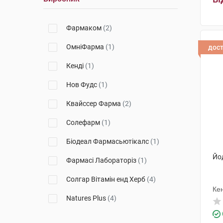
Фармаком
(2)
ОмніФарма
(1)
дос
Кенді
(1)
Нов Фудс
(1)
Квайссер Фарма
(2)
Солефарм
(1)
Біодеал Фармасьютікалс
(1)
Йо
Фармасі Лабораторіз
(1)
Солгар Вітамін енд Херб
(4)
Кен
Natures Plus
(4)
Технобіо
(4)