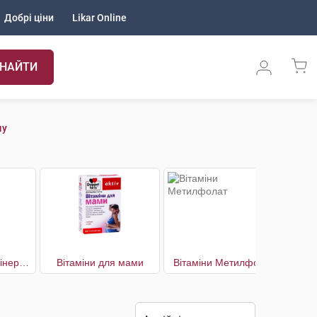
Добрі ціни
Likar Online
НАЙТИ
му
№27 Вітамінно-мінеральний комплекс Pregna Methylpholate
Вітаміни для мами
Вітаміни Метилфолат