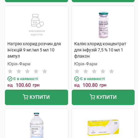
Натрію хлорид розчин для
Калію хлорид концентрат
ін'єкцій 9 мг/мл 5 мл 10
для інфузій 7,5 % 10 мл 1
ампул
флакон
Юрія-Фарм
Юрія-Фарм
Є в наявності
Є в наявності
100.60
грн
100.80
грн
від
від
КУПИТИ
КУПИТИ