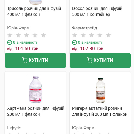
Трисоль розчин для інфузій
Ізосол розчин для інфузій
400 мл 1 флакон
500 мл 1 контейнер
Юрія-Фарм
Фарматрейд
Є в наявності
Є в наявності
101.50
грн
107.80
грн
від
від
КУПИТИ
КУПИТИ
Хартмана розчин для інфузій
Рінгер-Лактатний розчин
200 мл 1 флакон
для інфузій 200 мл 1 флакон
Інфузія
Юрія-Фарм