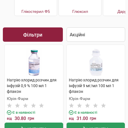
Глікостерил Ф5
Глюксил
Дарр
Фільтри
Натрію хлорид розчин для
Натрію хлорид розчин для
інфузій 0,9 % 100 мл 1
інфузій 9 мг/мл 100 мл 1
флакон
флакон
Юрія-Фарм
Юрія-Фарм
Є в наявності
Є в наявності
30.80
грн
31.00
грн
від
від