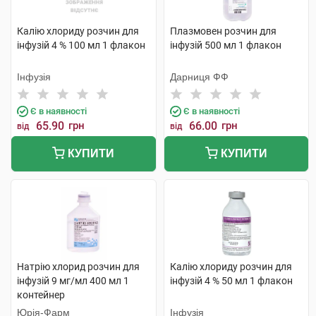
Калію хлориду розчин для
Плазмовен розчин для
інфузій 4 % 100 мл 1 флакон
інфузій 500 мл 1 флакон
Інфузія
Дарниця ФФ
Є в наявності
Є в наявності
65.90
грн
66.00
грн
від
від
КУПИТИ
КУПИТИ
Натрію хлорид розчин для
Калію хлориду розчин для
інфузій 9 мг/мл 400 мл 1
інфузій 4 % 50 мл 1 флакон
контейнер
Юрія-Фарм
Інфузія