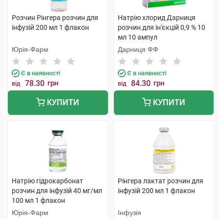
Розчин Рінгера розчин для
Натрію хлорид Дарниця
інфузій 200 мл 1 флакон
розчин для ін'єкцій 0,9 % 10
мл 10 ампул
Юрія-Фарм
Дарниця ФФ
Є в наявності
Є в наявності
78.30
грн
84.30
грн
від
від
КУПИТИ
КУПИТИ
Натрію гідрокарбонат
Рінгера лактат розчин для
розчин для інфузій 40 мг/мл
інфузій 200 мл 1 флакон
100 мл 1 флакон
Юрія-Фарм
Інфузія