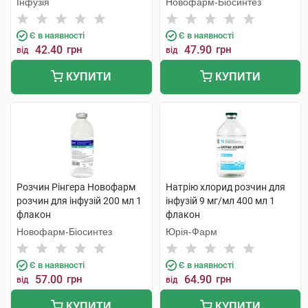
Інфузія
Новофарм-Біосинтез
Є в наявності
Є в наявності
42.40
грн
47.90
грн
від
від
КУПИТИ
КУПИТИ
Розчин Рінгера Новофарм
Натрію хлорид розчин для
розчин для інфузій 200 мл 1
інфузій 9 мг/мл 400 мл 1
флакон
флакон
Новофарм-Біосинтез
Юрія-Фарм
Є в наявності
Є в наявності
57.00
грн
64.90
грн
від
від
КУПИТИ
КУПИТИ