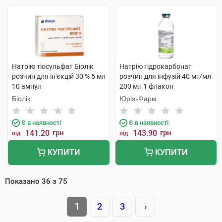
Натрію тіосульфат Біолік
Натрію гідрокарбонат
розчин для ін'єкцій 30 % 5 мл
розчин для інфузій 40 мг/мл
10 ампул
200 мл 1 флакон
Біолік
Юрія-Фарм
Є в наявності
Є в наявності
141.20
грн
143.90
грн
від
від
КУПИТИ
КУПИТИ
Показано
36
з
75
1
2
3
›