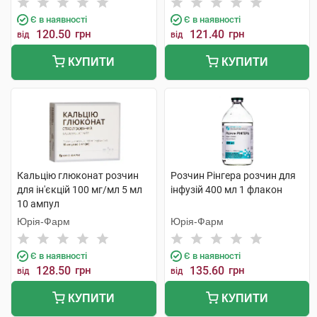
Є в наявності
Є в наявності
120.50
грн
121.40
грн
від
від
КУПИТИ
КУПИТИ
Кальцію глюконат розчин
Розчин Рінгера розчин для
для ін'єкцій 100 мг/мл 5 мл
інфузій 400 мл 1 флакон
10 ампул
Юрія-Фарм
Юрія-Фарм
Є в наявності
Є в наявності
128.50
грн
135.60
грн
від
від
КУПИТИ
КУПИТИ