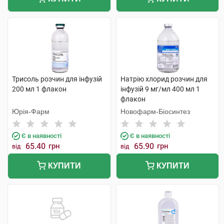
Трисоль розчин для інфузій
Натрію хлорид розчин для
200 мл 1 флакон
інфузій 9 мг/мл 400 мл 1
флакон
Юрія-Фарм
Новофарм-Біосинтез
Є в наявності
Є в наявності
65.40
грн
65.90
грн
від
від
КУПИТИ
КУПИТИ