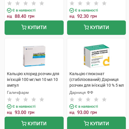
Є в наявності
Є в наявності
88.40
грн
92.30
грн
від
від
КУПИТИ
КУПИТИ
Кальцію хлорид розчин для
Кальцію глюконат
ін'єкцій 100 мг/мл 10 мл 10
(стабілізований) Дарниця
ампул
розчин для ін'єкцій 10 % 5 мл
10 ампул
Галичфарм
Дарниця ФФ
Є в наявності
Є в наявності
93.00
грн
93.00
грн
від
від
КУПИТИ
КУПИТИ