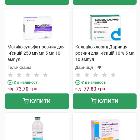
Магнію сульфат розчин для
Кальцію хлорид Дарниця
ін'єкцій 250 мг/мл 5 мл 10
розчин для ін'єкцій 10 % 5 мл
ампул
10 ампул
Галичфарм
Дарниця ФФ
Є в наявності
Є в наявності
73.70
грн
77.80
грн
від
від
КУПИТИ
КУПИТИ