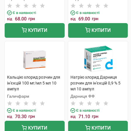
Є в наявності
Є в наявності
68.00
грн
69.00
грн
від
від
КУПИТИ
КУПИТИ
Кальцію хлорид розчин для
Натрію хлорид Дарниця
ін'єкцій 100 мг/мл 5 мл 10
розчин для ін'єкцій 0,9 % 5
ампул
мл 10 ампул
Галичфарм
Дарниця ФФ
Є в наявності
Є в наявності
70.30
грн
71.10
грн
від
від
КУПИТИ
КУПИТИ