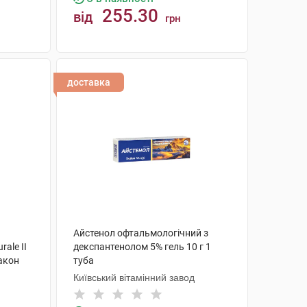
255.30
від
грн
КУПИТИ
доставка
Айстенол офтальмологічний з
ale II
декспантенолом 5% гель 10 г 1
лакон
туба
Київський вітамінний завод