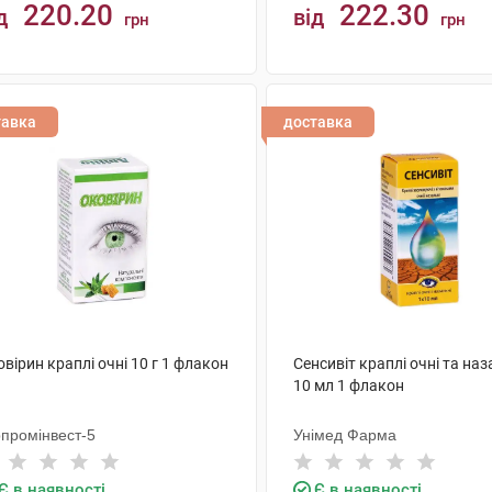
220.20
222.30
д
від
грн
грн
КУПИТИ
КУПИТИ
тавка
доставка
вірин краплі очні 10 г 1 флакон
Сенсивіт краплі очні та наз
10 мл 1 флакон
рпромінвест-5
Унімед Фарма
Є в наявності
Є в наявності