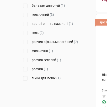
бальзам для очей
(1)
АРІСТО ФАРМА ГМБХ
НІМЕЧЧИНА
(1)
гель очний
(3)
Алкон Лабораторіс
(7)
дос
краплі очні та назальні
(1)
Офталфарма С. р. л.
(1)
гель
(2)
ЕнТіСі С.р.л.
(1)
розчин офтальмологічний
(7)
Лаборатуар Теа
(4)
мазь очна
(1)
Енейбл Інновейшнс С.Р.Л.
(1)
розчин гелевий
(1)
Новакс Фарма
(10)
розчин
(1)
Фармаплант
(1)
Віз
пінка для повік
(1)
мл
Джадран-Галенські
Лабораторій
(2)
розчин для ін'єкцій
(2)
Ян
Ядран-Галенський Лабораторій
(4)