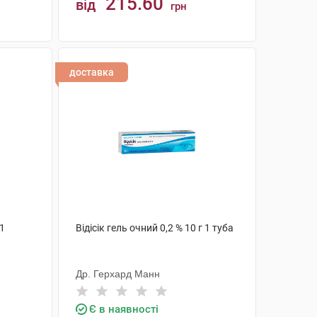
215.60
від
грн
КУПИТИ
доставка
 1
Відісік гель очний 0,2 % 10 г 1 туба
Др. Герхард Манн
Є в наявності