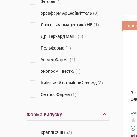
Фіторія
(1)
Урсафарм Арцнайміттель
(8)
Янссен Фармацевтика НВ
(1)
дос
Др. Герхард Манн
(5)
Польфарма
(1)
Унімед Фарма
(6)
Укрпромінвест-5
(1)
Київський вітамінний завод
(3)
Віа
Сентісс Фарма
(1)
фл
Алкон-Куврьор
(2)
Фа
Форма випуску
Уорлд Медицин Ілач Сан. Ве
Тідж
(1)
краплі очні
(57)
Варшавський ФЗ Польфа
(1)
ві