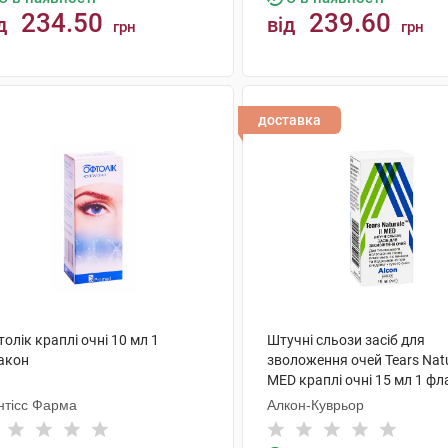
234.50
239.60
д
від
грн
грн
КУПИТИ
КУПИТИ
доставка
олік краплі очні 10 мл 1
Штучні сльози засіб для
акон
зволоження очей Tears Natur
MED краплі очні 15 мл 1 ф
нтісс Фарма
Алкон-Куврьор