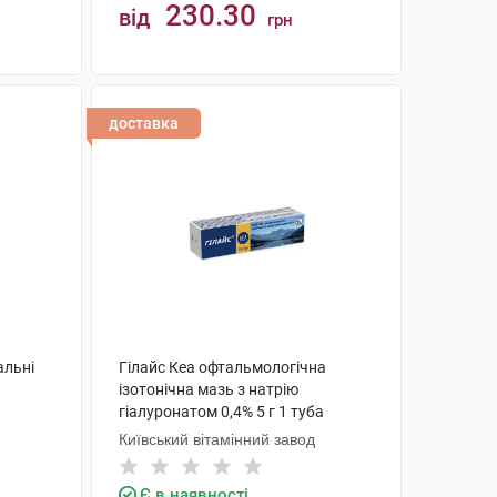
230.30
від
грн
КУПИТИ
доставка
альні
Гілайс Кеа офтальмологічна
ізотонічна мазь з натрію
гіалуронатом 0,4% 5 г 1 туба
Київський вітамінний завод
Є в наявності