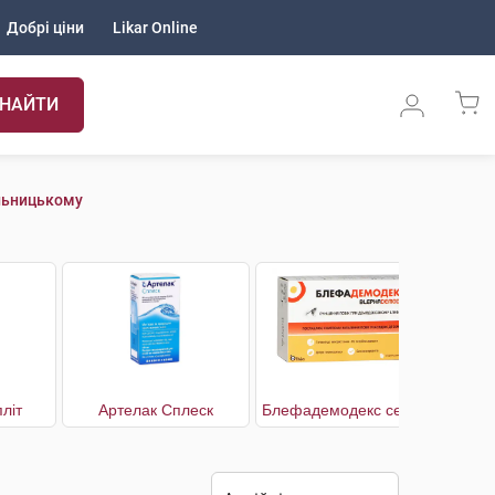
Добрі ціни
Likar Online
НАЙТИ
льницькому
літ
Артелак Сплеск
Блефадемодекс серветки стерильні для гігієни повік