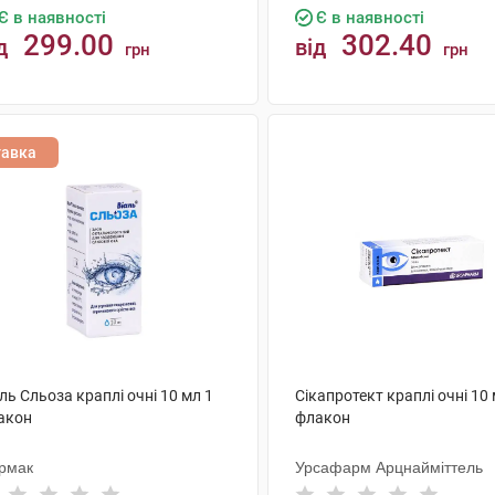
Є в наявності
Є в наявності
299.00
302.40
д
від
грн
грн
КУПИТИ
КУПИТИ
тавка
ль Сльоза краплі очні 10 мл 1
Сікапротект краплі очні 10 
акон
флакон
рмак
Урсафарм Арцнайміттель