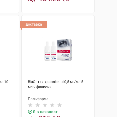
грн
КУПИТИ
доставка
мл 10
ВізОптик краплі очні 0,5 мг/мл 5
мл 2 флакони
Польфарма
Є в наявності