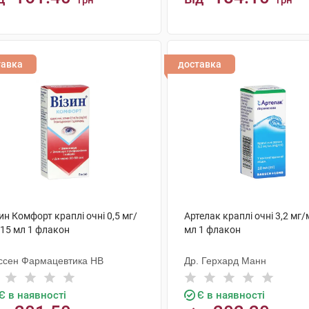
грн
грн
КУПИТИ
КУПИТИ
тавка
доставка
ин Комфорт краплі очні 0,5 мг/
Артелак краплі очні 3,2 мг/
 15 мл 1 флакон
мл 1 флакон
ссен Фармацевтика НВ
Др. Герхард Манн
Є в наявності
Є в наявності