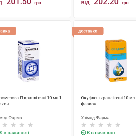
201.50
202.20
д
від
грн
грн
КУПИТИ
КУПИТИ
тавка
доставка
ромелоза-П краплі очні 10 мл 1
Окуфлеш краплі очні 10 мл
акон
флакон
імед Фарма
Унімед Фарма
Є в наявності
Є в наявності