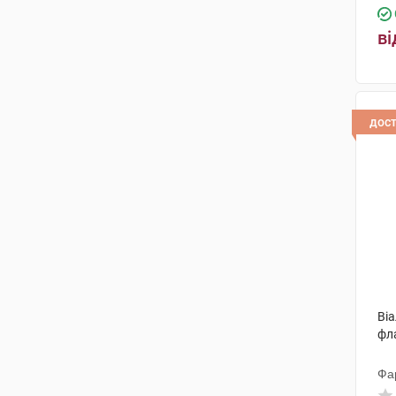
ві
дос
Віа
фл
Фа