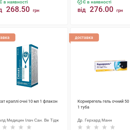
Є в наявності
Є в наявності
268.50
276.00
д
від
грн
грн
КУПИТИ
КУПИТИ
тавка
доставка
хат краплі очні 10 мл 1 флакон
Корнерегель гель очний 50 
1 туба
рлд Медицин Ілач Сан. Ве Тідж
Др. Герхард Манн