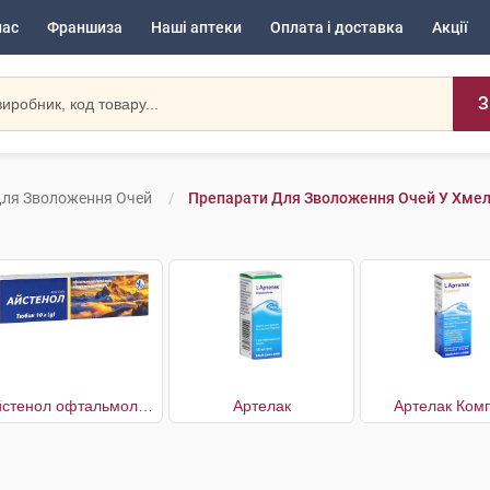
нас
Франшиза
Наші аптеки
Оплата і доставка
Акції
З
Для Зволоження Очей
Препарати Для Зволоження Очей У Хме
Айстенол офтальмологічний з декспантенолом 5%
Артелак
Артелак Комп