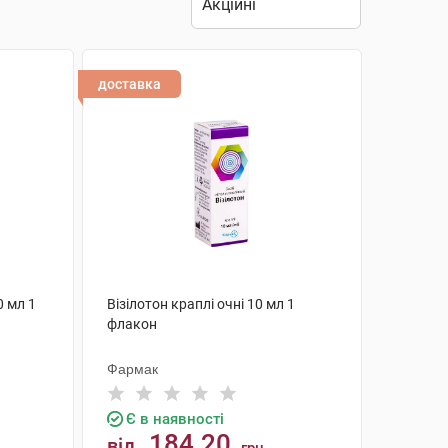
доставка
0 мл 1
Візілотон краплі очні 10 мл 1
флакон
Фармак
Є в наявності
184.20
від