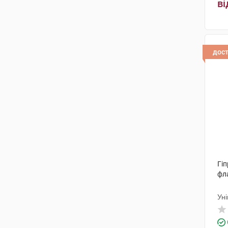
Віа Лаурентіна
(1)
ві
ДМГ Італія
(1)
Брусчеттіні
(3)
дос
Айромед Груп С.Р.Л.
(2)
Алкон Кузі
(1)
Оффхелс С.П.А.
(1)
Омісан фармасьютічі ес.ер.ел.
(1)
ІРОМЕД ГРУП С.Р.Л.
(1)
Сос Фармацеутічі СРЛ
(1)
Гіп
фл
АБ-Біотікс С.А.
(1)
Ун
Альфа
(1)
Біоос
(1)