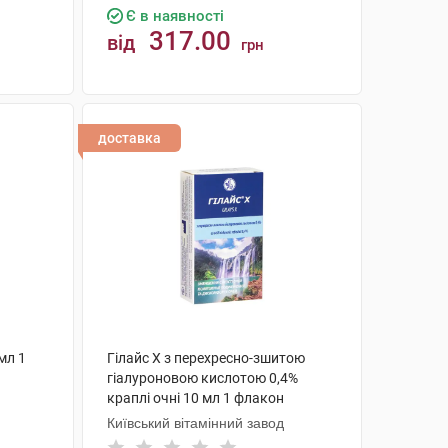
Є в наявності
317.00
від
грн
КУПИТИ
доставка
мл 1
Гілайс Х з перехресно-зшитою
гіалуроновою кислотою 0,4%
краплі очні 10 мл 1 флакон
Київський вітамінний завод