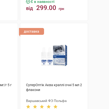
Є в наявності
299.00
від
грн
КУПИТИ
доставка
мг/г 5 г
СуперОптік Аква краплі очні 5 мл 2
флакони
Варшавський ФЗ Польфа