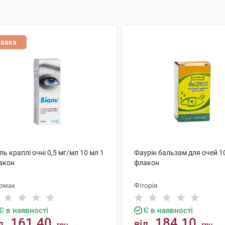
тавка
ль краплі очні 0,5 мг/мл 10 мл 1
Фаурін бальзам для очей 1
акон
флакон
рмак
Фіторія
Є в наявності
Є в наявності
161.40
184.10
д
від