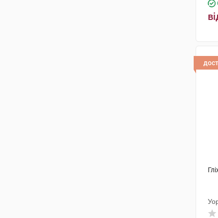
ві
дос
Глі
Уо