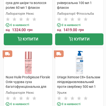
суха для шкіри та волосся
універсальна 100 мл 1
ролик 60 мл 1 флакон
флакон
Лабораторія Нюкс
Лабораторії Фітосольба
Є в наявності
Є в наявності
1324.00
грн
1419.00
грн
від
від
КУПИТИ
КУПИТИ
Nuxe Huile Prodigieuse Florale
Uriage Xemose C8+ Бальзам
Олія чудова суха
ліпідовідновлювальний
багатофункціональна для
проти свербежу 500 мл 1
обличчя,тіла та волосся
флакон
Лабораторія Нюкс
Урьяж
ролик 60 мл 1 флакон
Є в наявності
Є в наявності