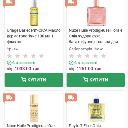
Uriage Bariederm-CICA Масло
Nuxe Huile Prodigieuse Florale
дерматологічне 100 мл 1
Олія чудова суха
флакон
багатофункціональна для
обличчя,тіла та волосся 50
Урьяж
Лабораторія Нюкс
мл 1 флакон
Є в наявності
Є в наявності
1033.00
грн
1251.00
грн
від
від
КУПИТИ
КУПИТИ
Nuxe Huile Prodigieuse Олія
Phyto 7 Elixir Олія