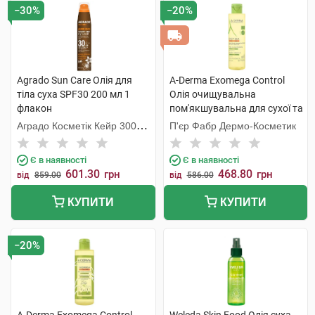
−30%
−20%
Agrado Sun Care Олія для
A-Derma Exomega Control
тіла суха SPF30 200 мл 1
Олія очищувальна
флакон
пом'якшувальна для сухої та
атопічної шкіри 200 мл 1
Аградо Косметік Кейр 3000
П'єр Фабр Дермо-Косметик
флакон
С.Л.У.
Є в наявності
Є в наявності
601.30
468.80
грн
грн
від
859.00
від
586.00
КУПИТИ
КУПИТИ
−20%