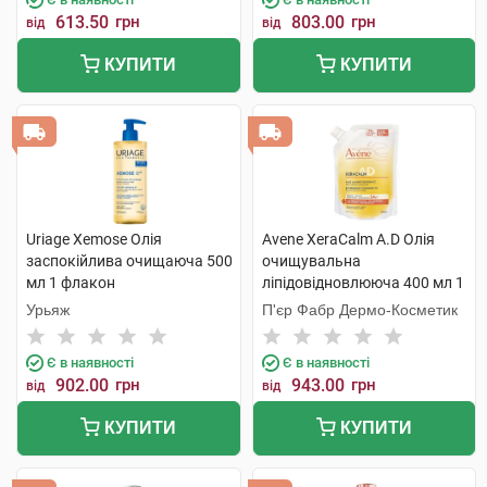
613.50
грн
803.00
грн
від
від
КУПИТИ
КУПИТИ
Uriage Xemose Олія
Avene XeraCalm A.D Олія
заспокійлива очищаюча 500
очищувальна
мл 1 флакон
ліпідовідновлююча 400 мл 1
пауч
Урьяж
П'єр Фабр Дермо-Косметик
Є в наявності
Є в наявності
902.00
грн
943.00
грн
від
від
КУПИТИ
КУПИТИ