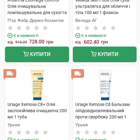
A-Derma Exomega Control
Weleda Skin Food Олія суха
Олія очищувальна
ультралегка для обличчя і
пом'якшувальна для сухої та
тіла 100 мл 1 флакон
атопічної шкіри 500 мл 1
П'єр Фабр Дермо-Косметик
Веледа АГ
флакон
Є в наявності
Є в наявності
728.00
грн
602.40
грн
від
910.00
від
КУПИТИ
КУПИТИ
Uriage Xemose C8+ Олія
Uriage Xemose C8 Бальзам
заспокійлива очищаюча 200
ліпідовідновлювальний
мл 1 туба
проти свербежу 200 мл 1
туба
Урьяж
Урьяж
Є в наявності
Є в наявності