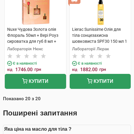
Nuxe Чудова Золота олія
Lierac Sunissime Олія для
Флораль 50мл + Вері Роуз
тіла сонцезахисна
сироватка для губ 8 мл +
шовковиста SPF30 150 мл 1
Олія суха Флораль 10мл 1
флакон
Лабораторія Нюкс
Лабораторії Лієрак
набір
Є в наявності
Є в наявності
1746.00
грн
1882.00
грн
від
від
КУПИТИ
КУПИТИ
Показано
20
з
20
Поширені запитання
Яка ціна на масло для тіла ?