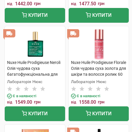
1442.00
грн
1477.50
грн
від
від
КУПИТИ
КУПИТИ
Nuxe Huile Prodigieuse Neroli
Nuxe Huile Prodigieuse Florale
Олія чудова суха
Олія чудова суха золота для
багатофункціональна для
шкіри та волосся ролик 60
обличчя,тіла та волосся 100
мл 1 флакон
Лабораторія Нюкс
Лабораторія Нюкс
мл 1 флакон
Є в наявності
Є в наявності
1549.00
грн
1558.00
грн
від
від
КУПИТИ
КУПИТИ