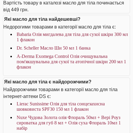
Вартість товару в каталозі масло для тіла починається
від 449 грн.
Які масло для тіла найдешевші?
Недорогими товарами в категорії масло для тіла є:
Babaria Олія мигдалева для тіла для сухої шкіри 300 мл
1 флакон
Dr. Scheller Масло Ши 50 мл 1 банка
A-Derma Exomega Control Олія очищувальна
пом'якшувальна для сухої та атопічної шкіри 200 мл 1
флакон
Які масло для тіла є найдорожчими?
Найдорожчими товарами в категорії масло для тіла
інтернет-аптеки DS є:
Lierac Sunissime Олія для тіла сонцезахисна
шовковиста SPF30 150 мл 1 флакон
Nuxe Чудова Золота олія Флораль 50мл + Вері Роуз
сироватка для губ 8 мл + Олія суха Флораль 10мл 1
набір