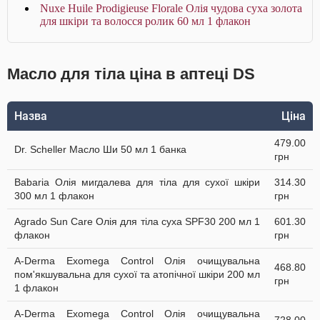
Nuxe Huile Prodigieuse Florale Олія чудова суха золота
для шкіри та волосся ролик 60 мл 1 флакон
Масло для тіла ціна в аптеці DS
Назва
Ціна
479.00
Dr. Scheller Масло Ши 50 мл 1 банка
грн
Babaria Олія мигдалева для тіла для сухої шкіри
314.30
300 мл 1 флакон
грн
Agrado Sun Care Олія для тіла суха SPF30 200 мл 1
601.30
флакон
грн
A-Derma Exomega Control Олія очищувальна
468.80
пом'якшувальна для сухої та атопічної шкіри 200 мл
грн
1 флакон
A-Derma Exomega Control Олія очищувальна