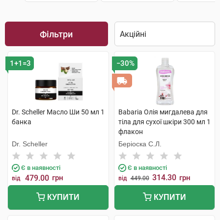
Фільтри
1+1=3
−30%
Dr. Scheller Масло Ши 50 мл 1
Babaria Олія мигдалева для
банка
тіла для сухої шкіри 300 мл 1
флакон
Dr. Scheller
Беріоска С.Л.
Є в наявності
Є в наявності
314.30
479.00
грн
грн
від
від
449.00
КУПИТИ
КУПИТИ