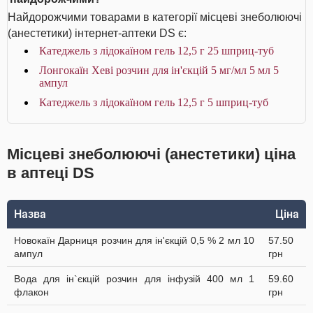
Найдорожчими товарами в категорії місцеві знеболюючі
(анестетики) інтернет-аптеки DS є:
Катеджель з лідокаїном гель 12,5 г 25 шприц-туб
Лонгокаїн Хеві розчин для ін'єкцій 5 мг/мл 5 мл 5
ампул
Катеджель з лідокаїном гель 12,5 г 5 шприц-туб
Місцеві знеболюючі (анестетики) ціна
в аптеці DS
Назва
Ціна
Новокаїн Дарниця розчин для ін'єкцій 0,5 % 2 мл 10
57.50
ампул
грн
Вода для ін`єкцій розчин для інфузій 400 мл 1
59.60
флакон
грн