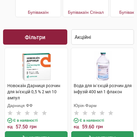
Бупівакаїн
Бупівакаїн Спінал
Бупівака
Фільтри
Новокаїн Дарниця розчин
Вода для ін`єкцій розчин для
для ін'єкцій 0,5 % 2 мл 10
інфузій 400 мл 1 флакон
ампул
Дарниця ФФ
Юрія-Фарм
Є в наявності
Є в наявності
57.50
грн
59.60
грн
від
від