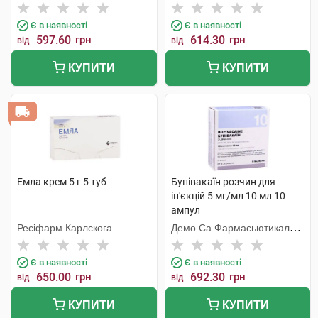
Є в наявності
Є в наявності
597.60
грн
614.30
грн
від
від
КУПИТИ
КУПИТИ
Емла крем 5 г 5 туб
Бупівакаїн розчин для
ін'єкцій 5 мг/мл 10 мл 10
ампул
Ресіфарм Карлскога
Демо Са Фармасьютикал
Індастрі
Є в наявності
Є в наявності
650.00
грн
692.30
грн
від
від
КУПИТИ
КУПИТИ