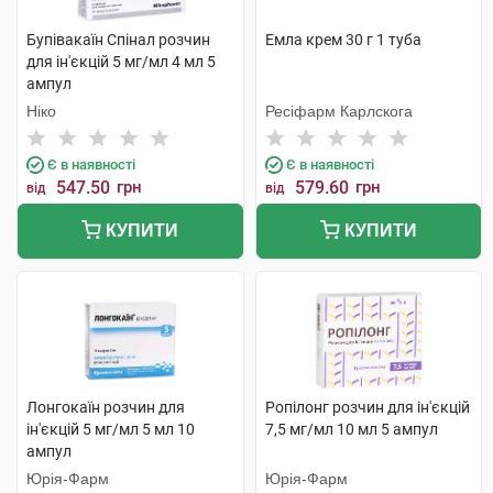
Бупівакаїн Спінал розчин
Емла крем 30 г 1 туба
для ін'єкцій 5 мг/мл 4 мл 5
ампул
Ніко
Ресіфарм Карлскога
Є в наявності
Є в наявності
547.50
грн
579.60
грн
від
від
КУПИТИ
КУПИТИ
Лонгокаїн розчин для
Ропілонг розчин для ін'єкцій
ін'єкцій 5 мг/мл 5 мл 10
7,5 мг/мл 10 мл 5 ампул
ампул
Юрія-Фарм
Юрія-Фарм