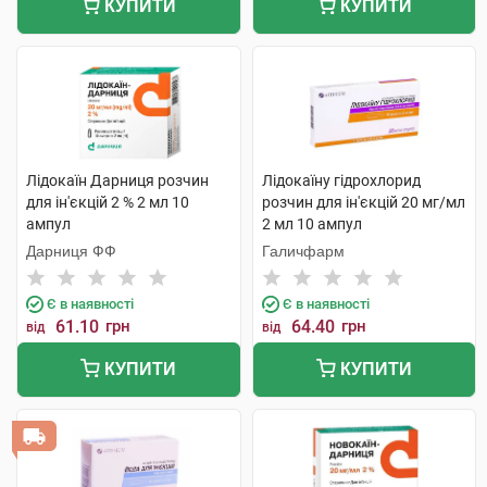
КУПИТИ
КУПИТИ
Лідокаїн Дарниця розчин
Лідокаїну гідрохлорид
для ін'єкцій 2 % 2 мл 10
розчин для ін'єкцій 20 мг/мл
ампул
2 мл 10 ампул
Дарниця ФФ
Галичфарм
Є в наявності
Є в наявності
61.10
грн
64.40
грн
від
від
КУПИТИ
КУПИТИ