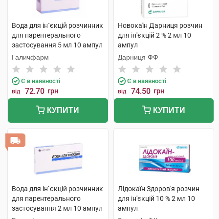
Вода для ін`єкцій розчинник
Новокаїн Дарниця розчин
для парентерального
для ін'єкцій 2 % 2 мл 10
застосування 5 мл 10 ампул
ампул
Галичфарм
Дарниця ФФ
Є в наявності
Є в наявності
72.70
грн
74.50
грн
від
від
КУПИТИ
КУПИТИ
Вода для ін`єкцій розчинник
Лідокаїн Здоров'я розчин
для парентерального
для ін'єкцій 10 % 2 мл 10
застосування 2 мл 10 ампул
ампул