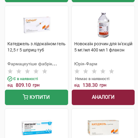
Катеджель з лідокаїном гель
Новокаїн розчин для ін'єкцій
12,5 г 5 шприц-туб
5 мг/мл 400 мл 1 флакон
Фармацеутіше фабрік
Юрія-Фарм
Монтавіт
Є в наявності
Немає в наявності
809.10
грн
138.30
грн
від
від
АНАЛОГИ
КУПИТИ