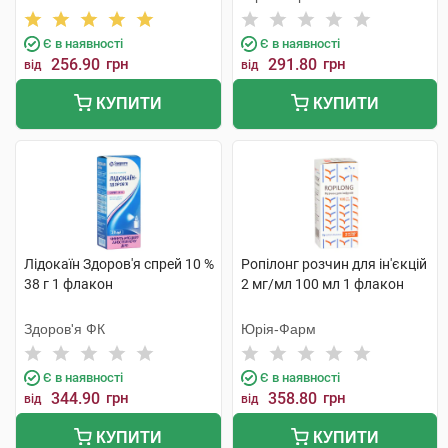
Є в наявності
Є в наявності
256.90
грн
291.80
грн
від
від
КУПИТИ
КУПИТИ
Лідокаїн Здоров'я спрей 10 %
Ропілонг розчин для ін'єкцій
38 г 1 флакон
2 мг/мл 100 мл 1 флакон
Здоров'я ФК
Юрія-Фарм
Є в наявності
Є в наявності
344.90
грн
358.80
грн
від
від
КУПИТИ
КУПИТИ