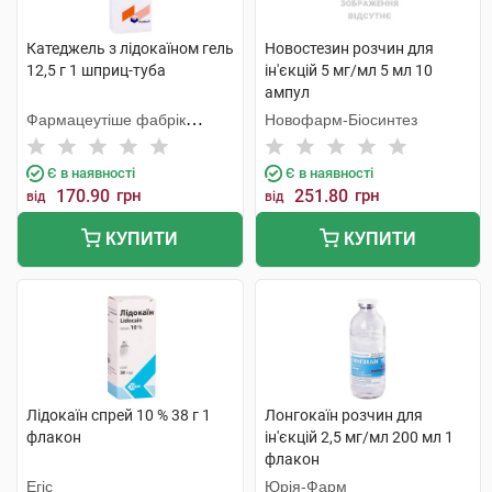
Катеджель з лідокаїном гель
Новостезин розчин для
12,5 г 1 шприц-туба
ін'єкцій 5 мг/мл 5 мл 10
ампул
Фармацеутіше фабрік
Новофарм-Біосинтез
Монтавіт
Є в наявності
Є в наявності
170.90
грн
251.80
грн
від
від
КУПИТИ
КУПИТИ
Лідокаїн спрей 10 % 38 г 1
Лонгокаїн розчин для
флакон
ін'єкцій 2,5 мг/мл 200 мл 1
флакон
Егіс
Юрія-Фарм