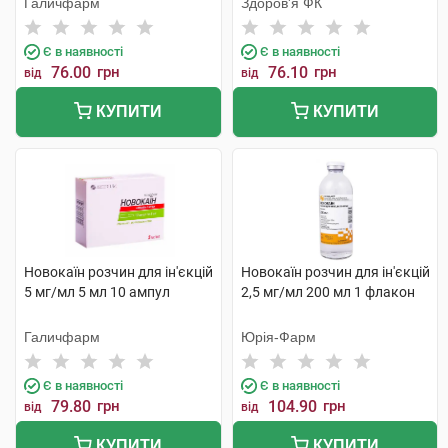
Галичфарм
Здоров'я ФК
Є в наявності
Є в наявності
76.00
грн
76.10
грн
від
від
КУПИТИ
КУПИТИ
Новокаїн розчин для ін'єкцій
Новокаїн розчин для ін'єкцій
5 мг/мл 5 мл 10 ампул
2,5 мг/мл 200 мл 1 флакон
Галичфарм
Юрія-Фарм
Є в наявності
Є в наявності
79.80
грн
104.90
грн
від
від
КУПИТИ
КУПИТИ