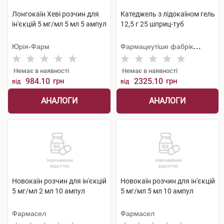
Лонгокаїн Хеві розчин для
Катеджель з лідокаїном гель
ін'єкцій 5 мг/мл 5 мл 5 ампул
12,5 г 25 шприц-туб
Юрія-Фарм
Фармацеутіше фабрік
Монтавіт
Немає в наявності
Немає в наявності
984.10
грн
2325.10
грн
від
від
АНАЛОГИ
АНАЛОГИ
Новокаїн розчин для ін'єкцій
Новокаїн розчин для ін'єкцій
5 мг/мл 2 мл 10 ампул
5 мг/мл 5 мл 10 ампул
Фармасел
Фармасел