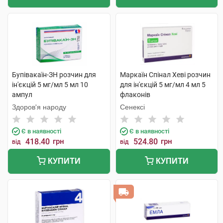
Бупівакаїн-ЗН розчин для
Маркаїн Спінал Хеві розчин
ін'єкцій 5 мг/мл 5 мл 10
для ін'єкцій 5 мг/мл 4 мл 5
ампул
флаконів
Здоров'я народу
Сенексі
Є в наявності
Є в наявності
418.40
грн
524.80
грн
від
від
КУПИТИ
КУПИТИ