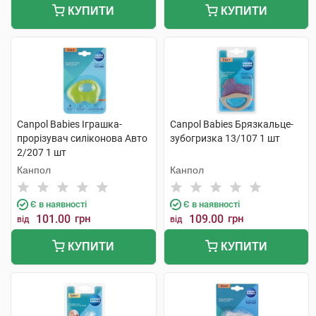
КУПИТИ
КУПИТИ
Canpol Babies Іграшка-
Canpol Babies Брязкальце-
прорізувач силіконова Авто
зубогризка 13/107 1 шт
2/207 1 шт
Канпол
Канпол
Є в наявності
Є в наявності
101.00
грн
109.00
грн
від
від
КУПИТИ
КУПИТИ