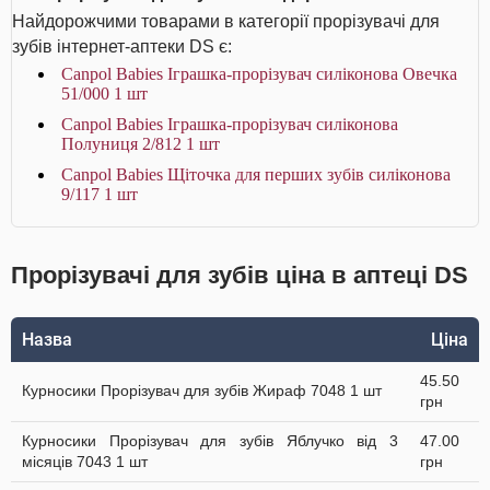
Найдорожчими товарами в категорії прорізувачі для
зубів інтернет-аптеки DS є:
Canpol Babies Іграшка-прорізувач cиліконова Овечка
51/000 1 шт
Canpol Babies Іграшка-прорізувач cиліконова
Полуниця 2/812 1 шт
Canpol Babies Щіточка для перших зубів силіконова
9/117 1 шт
Прорізувачі для зубів ціна в аптеці DS
Назва
Ціна
45.50
Курносики Прорізувач для зубів Жираф 7048 1 шт
грн
Курносики Прорізувач для зубів Яблучко від 3
47.00
місяців 7043 1 шт
грн