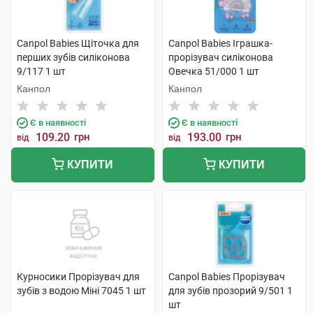
Canpol Babies Щіточка для
Canpol Babies Іграшка-
перших зубів силіконова
прорізувач cиліконова
9/117 1 шт
Овечка 51/000 1 шт
Канпол
Канпол
Є в наявності
Є в наявності
109.20
грн
193.00
грн
від
від
КУПИТИ
КУПИТИ
Курносики Прорізувач для
Canpol Babies Прорізувач
зубів з водою Міні 7045 1 шт
для зубів прозорий 9/501 1
шт