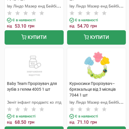
Іву Ліндо Мазер енд Бейбі
Іву Ліндо Мазер енд Бейбі
Продактс
Продактс
Є в наявності
Є в наявності
53.10
грн
54.70
грн
від
від
КУПИТИ
КУПИТИ
Baby Team Прорізувач для
Курносики Прорізувач–
зубів з гелем 4005 1 шт
брязкальце від 3 місяців
7044 1 шт
Зеніт інфант продактс ко лтд
Іву Ліндо Мазер енд Бейбі
Продактс
Є в наявності
Є в наявності
68.50
грн
71.10
грн
від
від