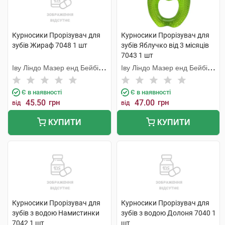
Курносики Прорізувач для
Курносики Прорізувач для
зубів Жираф 7048 1 шт
зубів Яблучко від 3 місяців
7043 1 шт
Іву Ліндо Мазер енд Бейбі
Іву Ліндо Мазер енд Бейбі
Продактс
Продактс
Є в наявності
Є в наявності
45.50
грн
47.00
грн
від
від
КУПИТИ
КУПИТИ
Курносики Прорізувач для
Курносики Прорізувач для
зубів з водою Намистинки
зубів з водою Долоня 7040 1
7042 1 шт
шт