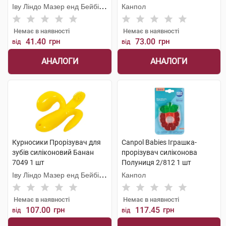
Іву Ліндо Мазер енд Бейбі
Канпол
Продактс
Немає в наявності
Немає в наявності
41.40
грн
73.00
грн
від
від
АНАЛОГИ
АНАЛОГИ
Курносики Прорізувач для
Canpol Babies Іграшка-
зубів силіконовий Банан
прорізувач cиліконова
7049 1 шт
Полуниця 2/812 1 шт
Іву Ліндо Мазер енд Бейбі
Канпол
Продактс
Немає в наявності
Немає в наявності
107.00
грн
117.45
грн
від
від