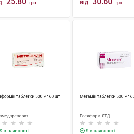
25.80
30.60
д
від
грн
грн
КУПИТИ
КУПИТИ
тформін таблетки 500 мг 60 шт
Метамін таблетки 500 мг 6
ївмедпрепарат
Гледфарм ЛТД
Є в наявності
Є в наявності