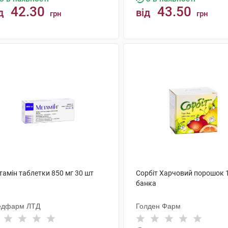
42.30
43.50
д
від
грн
грн
КУПИТИ
КУПИТИ
тамін таблетки 850 мг 30 шт
Сорбіт Харчовий порошок 1
банка
едфарм ЛТД
Голден Фарм