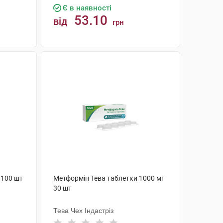
Є в наявності
53.10
від
грн
КУПИТИ
 100 шт
Метформін Тева таблетки 1000 мг
30 шт
Тева Чех Індастріз