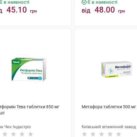
Є в наявності
Є в наявності
45.10
48.00
д
від
грн
грн
КУПИТИ
КУПИТИ
тформін Тева таблетки 850 мг
Метафора таблетки 500 мг
 шт
а Чех Індастріз
Київський вітамінний завод