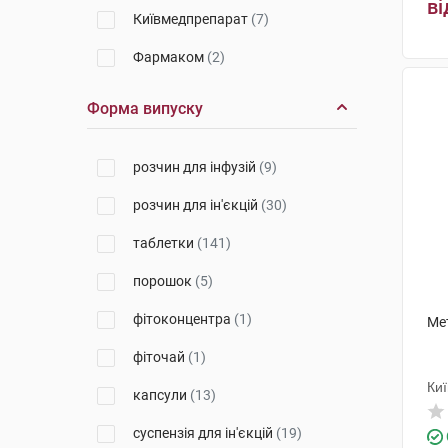
ві
Київмедпрепарат
(7)
Фармаком
(2)
Голден Фарм
(4)
Форма випуску
Кусум Фарм
(11)
розчин для інфузій
(9)
Астрафарм
(4)
розчин для ін'єкцій
(30)
КРКА
(1)
таблетки
(141)
Лек Фармацевтична компанія
(5)
порошок
(5)
Балканфарма-Дупниця
(2)
фітоконцентра
(1)
Ме
Екомед
(1)
фіточай
(1)
Красота та Здоров'я
(1)
Ки
капсули
(13)
Лекхім-Харків
(1)
суспензія для ін'єкцій
(19)