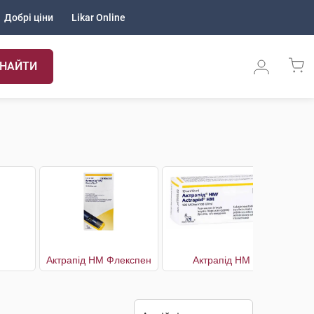
Добрі ціни
Likar Online
НАЙТИ
Актрапід HM Флекспен
Актрапід НМ