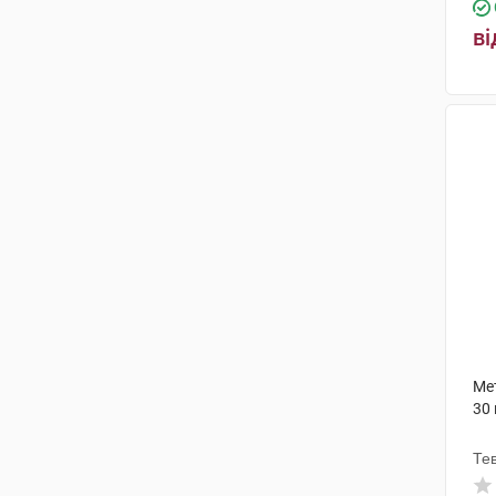
САГ Мануфактурінг
(2)
ві
Меда Меньюфекчеринг
(2)
Фарма Вернігероде
(1)
Брістол-Майєрс Сквібб
(1)
Ербозета
(1)
Еспарма
(1)
АстраЗенека
(4)
Берінгер Інгельхайм Фарма
(2)
К.О.Ромфарм Компані
(1)
Ме
Мерк Шарп і Доум
(4)
30
Солюфарм Фармацойтіше
Тев
Ерцойгніссе
(1)