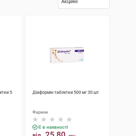
етки 5
Діаформін таблетки 500 мг 30 шт
Фармак
Є в наявності
25.80
від