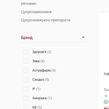
речовин
Цукрозамінники
Цукрознижуючі препарати
Бренд
Здоров'я
(2)
Тева
(8)
Астрафарм
(4)
Глі
Сандоз
(5)
IF
(1)
Те
Аннушка
(1)
КВ
(2)
ві