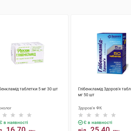
бенкламід таблетки 5 мг 30 шт
Глібенкламід Здоров'я табл
мг 50 шт
хнолог
Здоров'я ФК
Є в наявності
Є в наявності
16.70
25.40
д
від