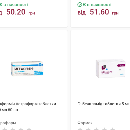
Є в наявності
Є в наявності
50.20
51.60
д
від
грн
грн
КУПИТИ
КУПИТИ
тформін Астрафарм таблетки
Глібенкламід таблетки 5 мг
0 мл 60 шт
трафарм
Фармак