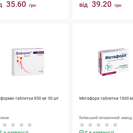
35.60
39.20
д
від
грн
грн
КУПИТИ
КУПИТИ
аформін таблетки 850 мг 30 шт
Метафора таблетки 1000 м
рмак
Київський вітамінний завод
Є в наявності
Є в наявності