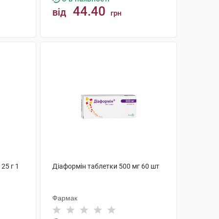
44.40
від
грн
КУПИТИ
25 г 1
Діаформін таблетки 500 мг 60 шт
Фармак