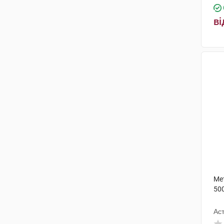
Біокон Лімітед
(1)
ві
Ме
50
Ас