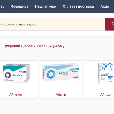
нас
Франшиза
Наші аптеки
Оплата і доставка
Акції
З
Цукровий Діабет У Хмельницькому
Айглімет
Айгліп
Айлар