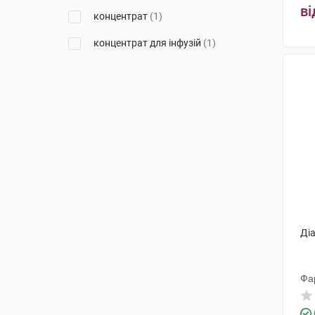
Бісколь
(1)
ві
концентрат
(1)
Житомирбіопродукт
(1)
концентрат для інфузій
(1)
Менаріні Мануфактурінг
(4)
Берлін-Хемі
(10)
Уорлд Медицин Ілач Сан. Ве
Тідж
(2)
Стевіясан
(1)
Мерк
(6)
Санофі С.П.А.
(3)
Тева
(2)
Ді
Підприємство Рада для
Хелаплант
(1)
Фа
Лабораторії Серв'є Індастрі
(2)