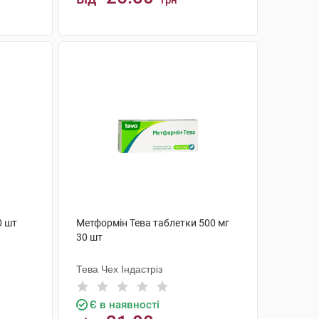
грн
КУПИТИ
0 шт
Метформін Тева таблетки 500 мг
30 шт
Тева Чех Індастріз
Є в наявності