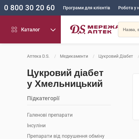
0 800 30 20 60
Програми для клієнтів
Робота у 
Каталог
Аптека D.S.
Медикаменти
Цукровий Діабет
Цукровий діабет
у Хмельницький
Підкатегорії
Галенові препарати
Інсуліни
Препарати від порушення обміну