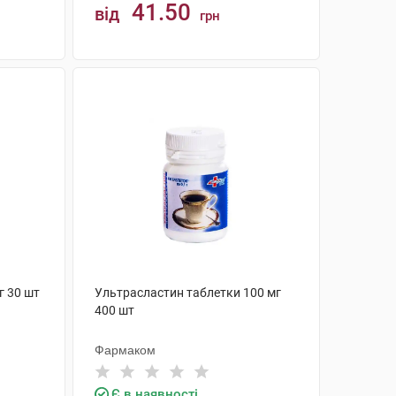
41.50
від
грн
КУПИТИ
г 30 шт
Ультрасластин таблетки 100 мг
400 шт
Фармаком
Є в наявності