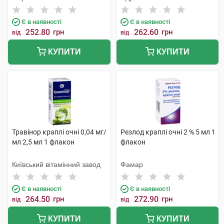
Лабораторій
Є в наявності
Є в наявності
252.80
грн
262.60
грн
від
від
КУПИТИ
КУПИТИ
Травінор краплі очні 0,04 мг/
Резлод краплі очні 2 % 5 мл 1
мл 2,5 мл 1 флакон
флакон
Київський вітамінний завод
Фамар
Є в наявності
Є в наявності
264.50
грн
272.90
грн
від
від
КУПИТИ
КУПИТИ