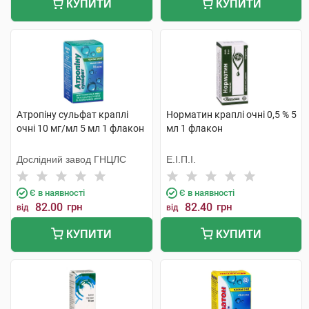
КУПИТИ
КУПИТИ
Атропіну сульфат краплі
Норматин краплі очні 0,5 % 5
очні 10 мг/мл 5 мл 1 флакон
мл 1 флакон
Дослідний завод ГНЦЛС
Е.І.П.І.
Є в наявності
Є в наявності
82.00
грн
82.40
грн
від
від
КУПИТИ
КУПИТИ