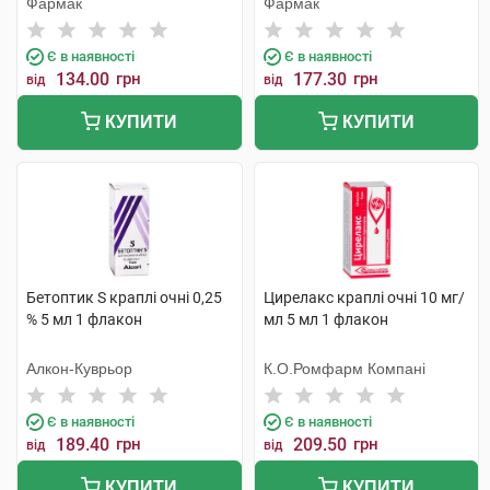
Фармак
Фармак
Є в наявності
Є в наявності
134.00
грн
177.30
грн
від
від
КУПИТИ
КУПИТИ
Бетоптик S краплі очні 0,25
Цирелакс краплі очні 10 мг/
% 5 мл 1 флакон
мл 5 мл 1 флакон
Алкон-Куврьор
К.О.Ромфарм Компані
Є в наявності
Є в наявності
189.40
грн
209.50
грн
від
від
КУПИТИ
КУПИТИ