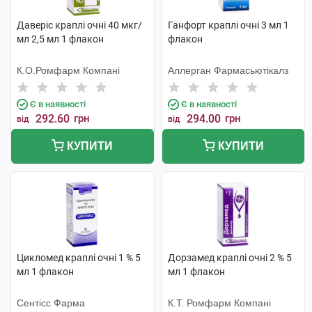
Даверіс краплі очні 40 мкг/
Ганфорт краплі очні 3 мл 1
мл 2,5 мл 1 флакон
флакон
К.О.Ромфарм Компані
Аллерган Фармасьютікалз
Є в наявності
Є в наявності
292.60
грн
294.00
грн
від
від
КУПИТИ
КУПИТИ
Цикломед краплі очні 1 % 5
Дорзамед краплі очні 2 % 5
мл 1 флакон
мл 1 флакон
Сентісс Фарма
К.Т. Ромфарм Компані