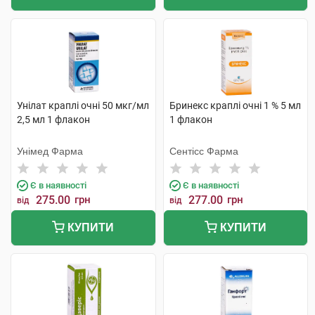
Унілат краплі очні 50 мкг/мл
Бринекс краплі очні 1 % 5 мл
2,5 мл 1 флакон
1 флакон
Унімед Фарма
Сентісс Фарма
Є в наявності
Є в наявності
275.00
грн
277.00
грн
від
від
КУПИТИ
КУПИТИ