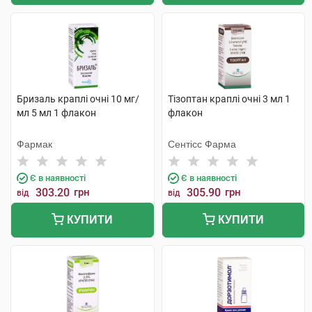
Бризаль краплі очні 10 мг/
Тізоптан краплі очні 3 мл 1
мл 5 мл 1 флакон
флакон
Фармак
Сентісс Фарма
Є в наявності
Є в наявності
303.20
грн
305.90
грн
від
від
КУПИТИ
КУПИТИ