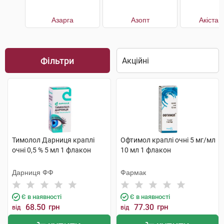
Азарга
Азопт
Акістан
Фільтри
Тимолол Дарниця краплі
Офтимол краплі очні 5 мг/мл
очні 0,5 % 5 мл 1 флакон
10 мл 1 флакон
Дарниця ФФ
Фармак
Є в наявності
Є в наявності
68.50
грн
77.30
грн
від
від