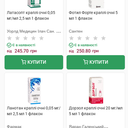
Латасопт краплі очні 0,05
Фотил Форте краплі очні 5
мг/мл 2,5 мл 1 флакон
мл 1 флакон
Уорлд Медицин Ілач Сан. Ве
Сантен
Тідж
Є в наявності
Є в наявності
245.70
грн
250.80
грн
від
від
КУПИТИ
КУПИТИ
Ланотан краплі очні 0,05 мг/
Дорзол краплі очні 20 мг/мл
мл 2,5 мл 1 флакон
5 мл 1 флакон
Фармак
Ядран-Галенський