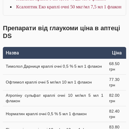
Ксалоптик Еко краплі очні 50 мкг/мл 7,5 мл 1 флакон
Препарати від глаукоми ціна в аптеці
DS
Назва
Ціна
68.50
Тимолол Дарниця краплі очні 0,5 % 5 мл 1 флакон
грн
77.30
Офтимол краплі очні 5 мг/мл 10 мл 1 флакон
грн
Атропіну сульфат краплі очні 10 мг/мл 5 мл 1
82.00
флакон
грн
82.40
Норматин краплі очні 0,5 % 5 мл 1 флакон
грн
83.80