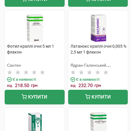
Фотил краплі очні 5 мл 1
Латанокс краплі очні 0,005 %
флакон
2,5 мл 1 флакон
Сантен
Ядран-Галенський
Лабораторій
Є в наявності
Є в наявності
218.50
грн
232.70
грн
від
від
КУПИТИ
КУПИТИ