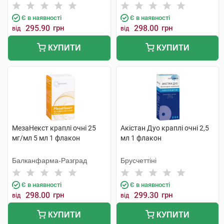
Є в наявності
Є в наявності
295.90
грн
298.00
грн
від
від
КУПИТИ
КУПИТИ
МезаНекст краплі очні 25
Акістан Дуо краплі очні 2,5
мг/мл 5 мл 1 флакон
мл 1 флакон
Балканфарма-Разград
Брусчеттіні
Є в наявності
Є в наявності
298.00
грн
299.30
грн
від
від
КУПИТИ
КУПИТИ