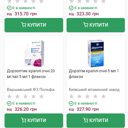
Є в наявності
Є в наявності
315.70
грн
323.30
грн
від
від
КУПИТИ
КУПИТИ
Дорзоптик краплі очні 20
Дорзітім краплі очні 5 мл 1
мг/мл 5 мл 1 флакон
флакон
Варшавський ФЗ Польфа
Київський вітамінний завод
Є в наявності
Є в наявності
326.20
грн
327.90
грн
від
від
КУПИТИ
КУПИТИ