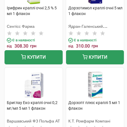
Ірифрин краплі очні 2,5 % 5
Дорзотимол краплі очні 5 мл
мл 1 флакон
1 флакон
Сентісс Фарма
Ядран-Галенський
Лабораторій
Є в наявності
Є в наявності
308.30
грн
310.00
грн
від
від
КУПИТИ
КУПИТИ
Бриглау Еко краплі очні 0,2
Дорзопт плюс краплі 5 мл 1
мг/мл 5 мл 1 флакон
флакон
Варшавський ФЗ Польфа АТ
К.Т. Ромфарм Компані