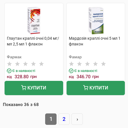
Глаутан краплі очні 0,04 мг/
Мардозія краплі очні 5 мл 1
мл 2,5 мл 1 флакон
флакон
Фармак
Фамар
Є в наявності
Є в наявності
328.80
грн
346.70
грн
від
від
КУПИТИ
КУПИТИ
Показано
36
з
68
1
2
›