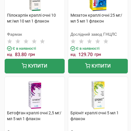
Пілокарпін краплі очні 10
Мезатон краплі очні 25 мг/
мг/мл 10 мл 1 флакон
мл 5 мл 1 флакон
Фармак
Дослідний завод ГНЦЛС
Є в наявності
Є в наявності
83.80
грн
129.70
грн
від
від
КУПИТИ
КУПИТИ
Бетофтан краплі очні 2,5 мг/
Бріоніт краплі очні 5 мл 1
мл 5 мл 1 флакон
флакон