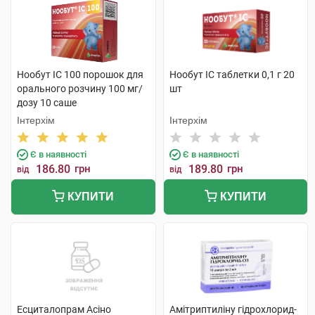
Нообут ІС 100 порошок для
Нообут ІС таблетки 0,1 г 20
орального розчину 100 мг/
шт
дозу 10 саше
Інтерхім
Інтерхім
Є в наявності
Є в наявності
186.80
грн
189.80
грн
від
від
КУПИТИ
КУПИТИ
Есциталопрам Асіно
Амітриптиліну гідрохлорид-