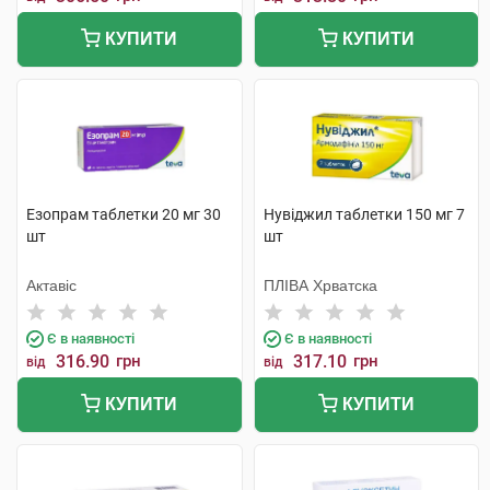
КУПИТИ
КУПИТИ
Езопрам таблетки 20 мг 30
Нувіджил таблетки 150 мг 7
шт
шт
Актавіс
ПЛІВА Хрватска
Є в наявності
Є в наявності
316.90
грн
317.10
грн
від
від
КУПИТИ
КУПИТИ