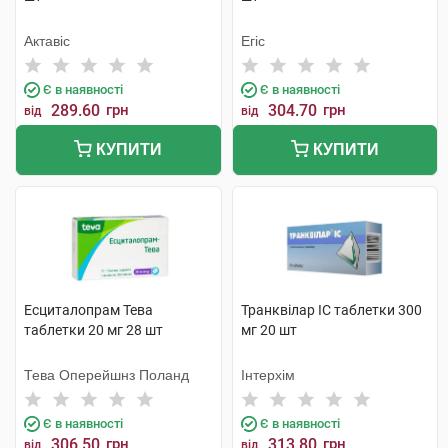
Актавіс
Егіс
Є в наявності
Є в наявності
289.60
грн
304.70
грн
від
від
КУПИТИ
КУПИТИ
Есциталопрам Тева
Транквілар IC таблетки 300
таблетки 20 мг 28 шт
мг 20 шт
Тева Оперейшнз Поланд
Інтерхім
Є в наявності
Є в наявності
306.50
грн
313.80
грн
від
від