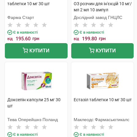
таблетки 10 мг 30 шт
ОЗ розчин для ін'єкцій 10 мг/
мл 2 мл 10 ампул
Фарма Старт
Дослідний завод ГНЦЛС
Є в наявності
Є в наявності
195.60
грн
199.80
грн
від
від
КУПИТИ
КУПИТИ
Доксепін капсули 25 мг 30
Естазіл таблетки 10 мг 30 шт
шт
Тева Оперейшнз Поланд
Маклеодс Фармасьютикалс
Є в наявності
Є в наявності