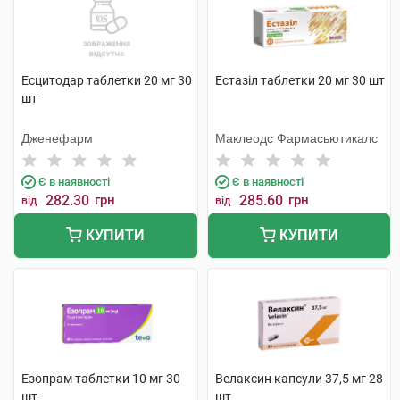
Есцитодар таблетки 20 мг 30
Естазіл таблетки 20 мг 30 шт
шт
Дженефарм
Маклеодс Фармасьютикалс
Є в наявності
Є в наявності
282.30
грн
285.60
грн
від
від
КУПИТИ
КУПИТИ
Езопрам таблетки 10 мг 30
Велаксин капсули 37,5 мг 28
шт
шт