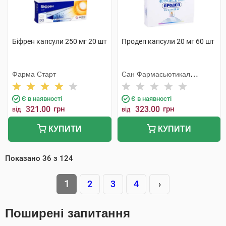
Біфрен капсули 250 мг 20 шт
Продеп капсули 20 мг 60 шт
Фарма Старт
Сан Фармасьютикал
Індастріз
Є в наявності
Є в наявності
321.00
грн
323.00
грн
від
від
КУПИТИ
КУПИТИ
Показано
36
з
124
1
2
3
4
›
Поширені запитання