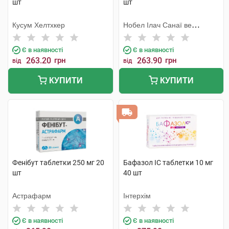
шт
шт
Кусум Хелтхкер
Нобел Ілач Санаї ве
Тіджарет
Є в наявності
Є в наявності
263.20
грн
263.90
грн
від
від
КУПИТИ
КУПИТИ
Фенібут таблетки 250 мг 20
Бафазол IC таблетки 10 мг
шт
40 шт
Астрафарм
Інтерхім
Є в наявності
Є в наявності