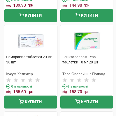
139.90
грн
144.90
грн
від
від
КУПИТИ
КУПИТИ
Семправил таблетки 20 мг
Есциталопрам Тева
30 шт
таблетки 10 мг 28 шт
Кусум Хелтхкер
Тева Оперейшнз Поланд
Є в наявності
Є в наявності
155.60
грн
158.70
грн
від
від
КУПИТИ
КУПИТИ