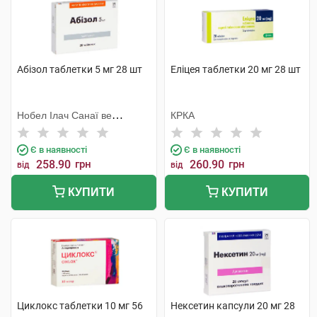
Абізол таблетки 5 мг 28 шт
Еліцея таблетки 20 мг 28 шт
Нобел Ілач Санаї ве
КРКА
Тіджарет
Є в наявності
Є в наявності
258.90
грн
260.90
грн
від
від
КУПИТИ
КУПИТИ
Циклокс таблетки 10 мг 56
Нексетин капсули 20 мг 28