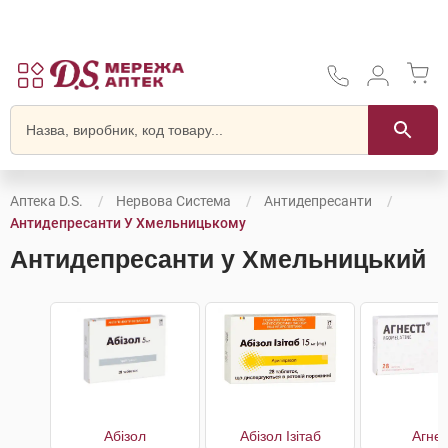
Аптека D.S.
Нервова Система
Антидепресанти
Антидепресанти У Хмельницькому
Антидепресанти у Хмельницький
Абізол
Абізол Ізітаб
Агнес