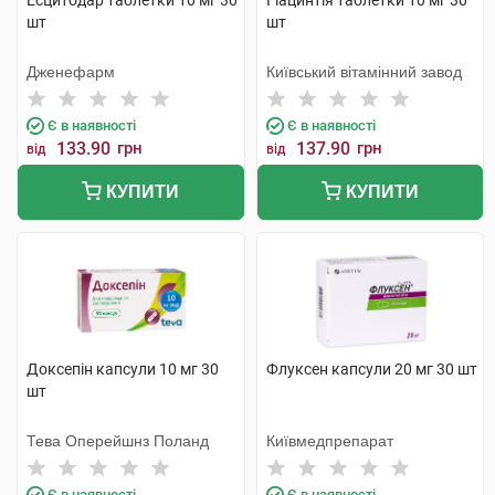
Есцитодар таблетки 10 мг 30
Гіацинтія таблетки 10 мг 30
шт
шт
Дженефарм
Київський вітамінний завод
Є в наявності
Є в наявності
133.90
грн
137.90
грн
від
від
КУПИТИ
КУПИТИ
Доксепін капсули 10 мг 30
Флуксен капсули 20 мг 30 шт
шт
Тева Оперейшнз Поланд
Київмедпрепарат
Є в наявності
Є в наявності