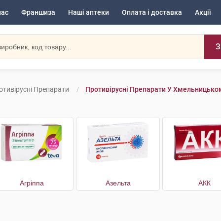
нас
Франшиза
Наші аптеки
Оплата і доставка
Акції
З
отивірусні Препарати
Противірусні Препарати У Хмельницько
Агріппа
Азельта
АКК