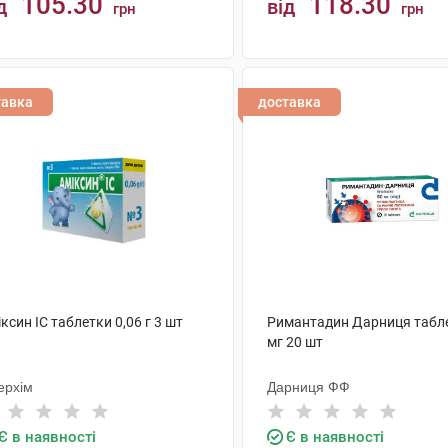
105.30
118.30
д
від
грн
грн
КУПИТИ
КУПИТИ
тавка
доставка
ксин IC таблетки 0,06 г 3 шт
Римантадин Дарниця табл
мг 20 шт
ерхім
Дарниця ФФ
Є в наявності
Є в наявності