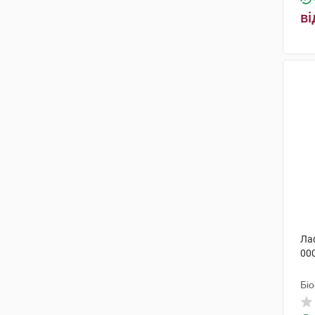
Фармасайнс
(1)
ві
Валартін Фарма
(1)
Лекхім-Харків
(1)
Пфайзер Італія
(1)
Ла
00
Бі