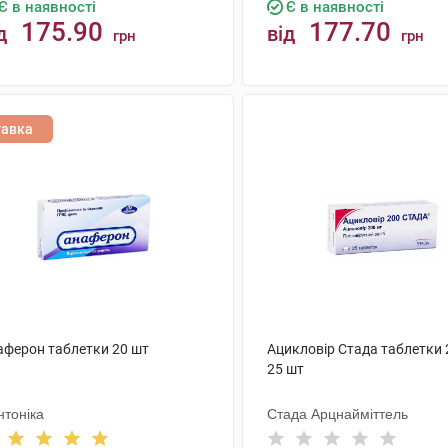
Є в наявності
Є в наявності
175.90
177.70
д
від
грн
грн
КУПИТИ
КУПИТИ
тавка
аферон таблетки 20 шт
Ацикловір Стада таблетки 
25 шт
нтоніка
Стада Арцнайміттель