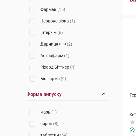
Фармак
(15)
Червона зірка
(1)
Інтерхім
(6)
Дарниця ФФ
(2)
Астрафарм
(1)
Ріхард Біттнер
(4)
Біофарма
(9)
Сантоніка
(4)
Форма випуску
Гер
Стада Арцнайміттель
(3)
мазь
(1)
ОлайнФарм
(2)
Ки
сироп
(8)
НВК Екофарм
(5)
таблетки
(59)