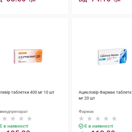
грн
грн
КУПИТИ
КУПИТИ
певір таблетки 400 мг 10 шт
Ацикловір Фармак таблетк
мг 20 шт
ївмедпрепарат
Фармак
Є в наявності
Є в наявності