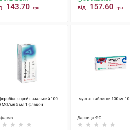
143.70
157.60
д
від
грн
грн
КУПИТИ
КУПИТИ
феробіон спрей назальний 100
Імустат таблетки 100 мг 10
0 МО/мл 5 мл 1 флакон
офарма
Дарниця ФФ