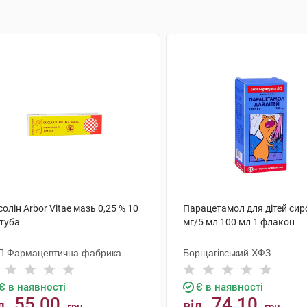
олін Arbor Vitae мазь 0,25 % 10
Парацетамол для дітей сир
 туба
мг/5 мл 100 мл 1 флакон
П Фармацевтична фабрика
Борщагівський ХФЗ
Є в наявності
Є в наявності
55.00
74.10
д
від