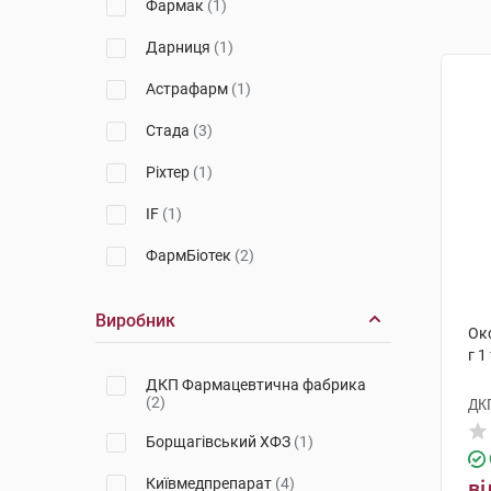
Фармак
(1)
Дарниця
(1)
Астрафарм
(1)
Стада
(3)
Ріхтер
(1)
IF
(1)
ФармБіотек
(2)
Виробник
Окс
г 1
ДКП Фармацевтична фабрика
(2)
ДК
Борщагівський ХФЗ
(1)
Київмедпрепарат
(4)
ві