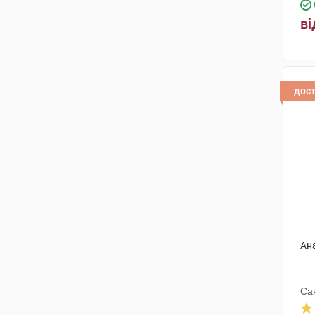
ві
дос
Ан
Са