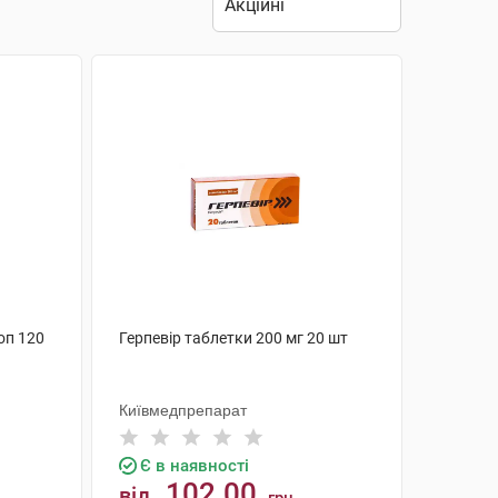
оп 120
Герпевір таблетки 200 мг 20 шт
Київмедпрепарат
Є в наявності
102.00
від