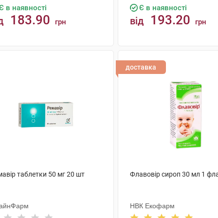
Є в наявності
Є в наявності
183.90
193.20
д
від
грн
грн
КУПИТИ
КУПИТИ
доставка
авір таблетки 50 мг 20 шт
Флавовір сироп 30 мл 1 фл
айнФарм
НВК Екофарм