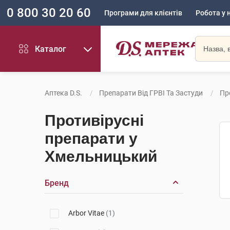
0 800 30 20 60
Програми для клієнтів
Робота у 
Каталог
Аптека D.S.
Препарати Від ГРВІ Та Застуди
Пр
Противірусні
препарати у
Хмельницький
Бренд
Arbor Vitae
(1)