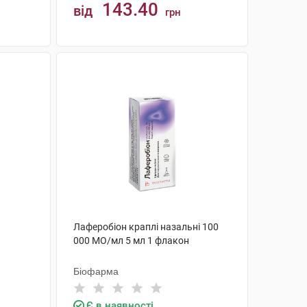
143.40
від
грн
КУПИТИ
Лаферобіон краплі назальні 100
000 МО/мл 5 мл 1 флакон
Біофарма
Є в наявності