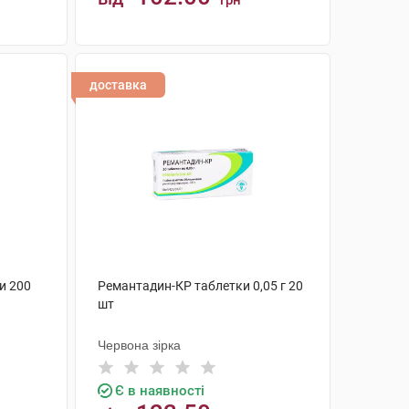
грн
КУПИТИ
доставка
и 200
Ремантадин-КР таблетки 0,05 г 20
шт
Червона зірка
Є в наявності