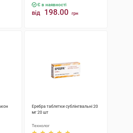
Є в наявності
198.00
від
грн
КУПИТИ
акон
Еребра таблетки сублінгвальні 20
мг 20 шт
Технолог