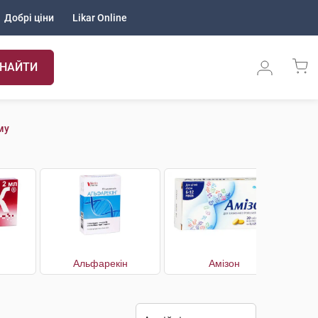
Добрі ціни
Likar Online
НАЙТИ
му
Альфарекін
Амізон