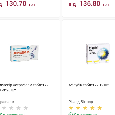
130.70
136.80
д
від
грн
грн
КУПИТИ
КУПИТИ
икловір Астрафарм таблетки
Афлубін таблетки 12 шт
 мг 20 шт
трафарм
Ріхард Біттнер
Є в наявності
Є в наявності