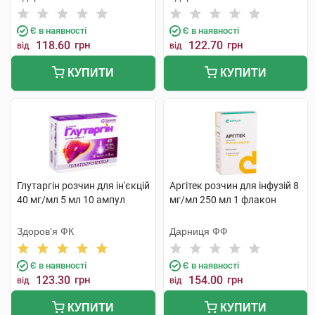
Є в наявності
Є в наявності
118.60
грн
122.70
грн
від
від
КУПИТИ
КУПИТИ
Глутаргін розчин для ін'єкцій
Аргітек розчин для інфузій 8
40 мг/мл 5 мл 10 ампул
мг/мл 250 мл 1 флакон
Здоров'я ФК
Дарниця ФФ
Є в наявності
Є в наявності
123.30
грн
154.00
грн
від
від
КУПИТИ
КУПИТИ