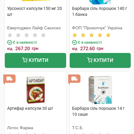
Урсоност капсули 150 мг 20
Барбара сіль порошок 140 г
шт
1 банка
Евертоджен Лайф Саєнсиз
ФОП "Прокопчук" Україна
Є в наявності
Є в наявності
267.20
грн
272.60
грн
від
від
КУПИТИ
КУПИТИ
Артифар капсули 30 шт
Барбара сіль порошок 14 г
10 саше
Лотос Фарма
Т.С.Б.