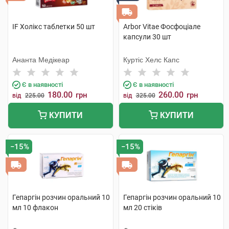
IF Холікс таблетки 50 шт
Arbor Vitae Фосфоціале
капсули 30 шт
Ананта Медікеар
Куртіс Хелс Капс
Є в наявності
Є в наявності
180.00
260.00
грн
грн
від
225.00
від
325.00
КУПИТИ
КУПИТИ
−15%
−15%
Гепаргін розчин оральний 10
Гепаргін розчин оральний 10
мл 10 флакон
мл 20 стіків