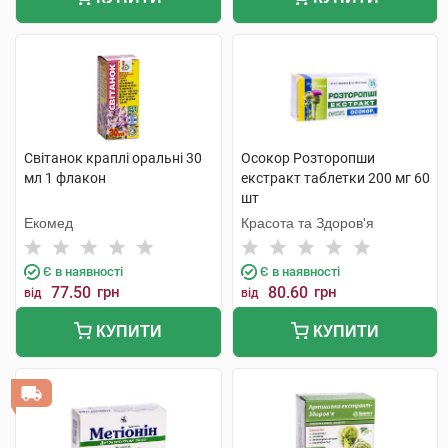
Світанок краплі оральні 30
Осокор Розторопши
мл 1 флакон
екстракт таблетки 200 мг 60
шт
Екомед
Красота та Здоров'я
Є в наявності
Є в наявності
77.50
грн
80.60
грн
від
від
КУПИТИ
КУПИТИ