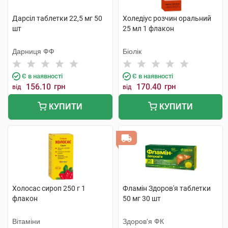
Дарсіл таблетки 22,5 мг 50
Холедіус розчин оральний
шт
25 мл 1 флакон
Дарниця ФФ
Біолік
Є в наявності
Є в наявності
156.10
грн
170.40
грн
від
від
КУПИТИ
КУПИТИ
Холосас сироп 250 г 1
Фламін Здоров'я таблетки
флакон
50 мг 30 шт
Вітаміни
Здоров'я ФК