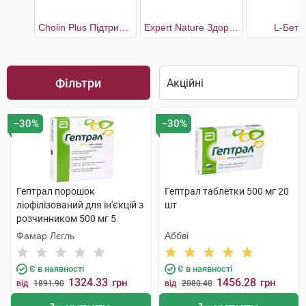
Cholin Plus Підтримка нормальної функції печінки
Expert Nature Здоров'я печінки
L-Бета
Фільтри
−30%
−30%
Гептрал порошок
Гептрал таблетки 500 мг 20
ліофілізований для ін'єкцій з
шт
розчинником 500 мг 5
флаконів
Фамар Лєгль
Аббві
Є в наявності
Є в наявності
1324.33
1456.28
грн
грн
від
1891.90
від
2080.40