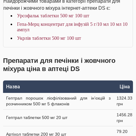
Найдорожчими товарами в категорії препарати для
печінки і жовчного міхура інтернет-аптеки DS є:
Урсофальк таблетки 500 мг 100 шт
Гепа-Мерц концентрат для інфузій 5 г/10 мл 10 мл 10
ампул
Укрлів таблетки 500 мг 100 шт
Препарати для печінки і жовчного
міхура ціна в аптеці DS
Назва
Ціна
Гептрал порошок ліофілізований для ін'єкцій з
1324.33
розчинником 500 мг 5 флаконів
грн
1456.28
Гептрал таблетки 500 мг 20 шт
грн
79.20
Артіхол таблетки 200 мг 30 шт