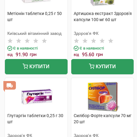
Метіонін таблетки 0,25 г 50
Артишока екстракт Здоров'я
шт
капсули 100 мг 60 шт
Київський вітамінний завод
Здоров'я ФК
Є в наявності
Є в наявності
91.90
грн
95.60
грн
від
від
КУПИТИ
КУПИТИ
Глутаргін таблетки 0,25 г 30
Силібор Форте капсули 70 мг
шт
20 шт
Здоров'я ФК
Здоров'я ФК