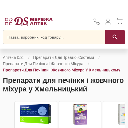
Аптека D.S.
Препарати Для Травної Системи
Препарати Для Печінки І Жовчного Міхура
Препарати Для Печінки І Жовчного Міхура У Хмельницькому
Препарати для печінки і жовчного
міхура у Хмельницький