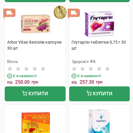
Arbor Vitae Хелсілів капсули
Глутаргін таблетки 0,75 г 30
30 шт
шт
Віола
Здоров'я ФК
Є в наявності
Є в наявності
250.00
грн
257.30
грн
від
від
КУПИТИ
КУПИТИ