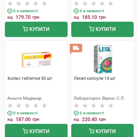
Є в наявності
Є в наявності
179.70
грн
185.10
грн
від
від
КУПИТИ
КУПИТИ
Холікс таблетки 50 шт
Лесил капсули 14 шт
Ананта Медікеар
Лабораторіос Віренс С.Л.
Є в наявності
Є в наявності
187.00
грн
220.40
грн
від
від
КУПИТИ
КУПИТИ