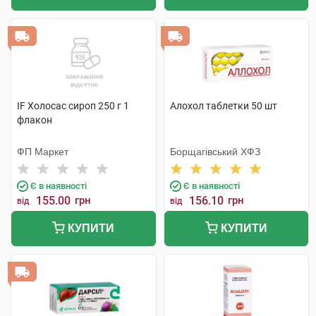
IF Холосас сироп 250 г 1
Алохол таблетки 50 шт
флакон
ФП Маркет
Борщагівський ХФЗ
Є в наявності
Є в наявності
155.00
грн
156.10
грн
від
від
КУПИТИ
КУПИТИ