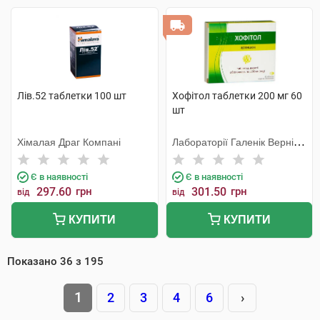
Лів.52 таблетки 100 шт
Хофітол таблетки 200 мг 60
шт
Хімалая Драг Компані
Лабораторії Галенік Вернін/
Франція
Є в наявності
Є в наявності
297.60
грн
301.50
грн
від
від
КУПИТИ
КУПИТИ
Показано
36
з
195
1
2
3
4
6
›