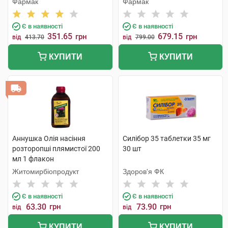
Фармак
Фармак
Є в наявності
Є в наявності
351.65
679.15
грн
грн
від
413.70
від
799.00
КУПИТИ
КУПИТИ
Аннушка Олія насіння
Силібор 35 таблетки 35 мг
розторопші плямистої 200
30 шт
мл 1 флакон
Житомирбіопродукт
Здоров'я ФК
Є в наявності
Є в наявності
63.30
грн
73.90
грн
від
від
КУПИТИ
КУПИТИ