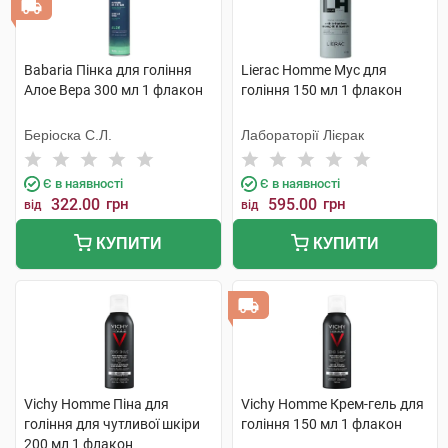
Babaria Пінка для гоління
Lierac Homme Мус для
Алое Вера 300 мл 1 флакон
гоління 150 мл 1 флакон
Беріоска С.Л.
Лабораторії Лієрак
Є в наявності
Є в наявності
322.00
грн
595.00
грн
від
від
КУПИТИ
КУПИТИ
Vichy Homme Піна для
Vichy Homme Крем-гель для
гоління для чутливої шкіри
гоління 150 мл 1 флакон
200 мл 1 флакон