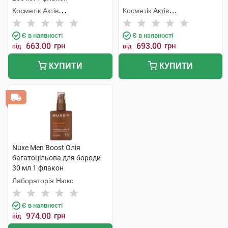
Косметік Актів
Косметік Актів
Інтернаціональ
Інтернаціональ
Є в наявності
Є в наявності
663.00
грн
693.00
грн
від
від
КУПИТИ
КУПИТИ
Nuxe Men Boost Олія
багатоцільова для бороди
30 мл 1 флакон
Лабораторія Нюкс
Є в наявності
974.00
грн
від