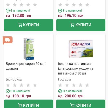
Є в наявності
Є в наявності
192.80
грн
196.10
грн
від
від
КУПИТИ
КУПИТИ
Бронхипрет сироп 50 мл 1
Ісландіка пастилки з
флакон
ісландським мохом та
вітаміном С 30 шт
Біонорика
Гофарм
Є в наявності
Є в наявності
198.10
грн
200.00
грн
від
від
КУПИТИ
КУПИТИ