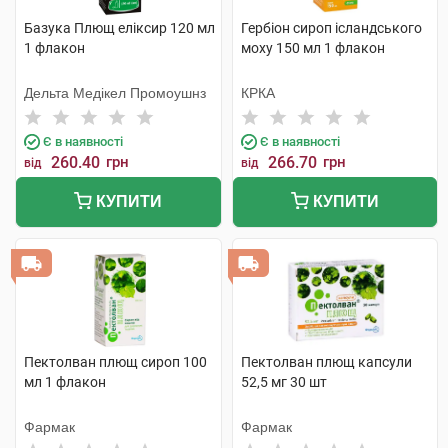
Базука Плющ еліксир 120 мл
Гербіон сироп ісландського
1 флакон
моху 150 мл 1 флакон
Дельта Медікел Промоушнз
КРКА
Є в наявності
Є в наявності
260.40
грн
266.70
грн
від
від
КУПИТИ
КУПИТИ
Пектолван плющ сироп 100
Пектолван плющ капсули
мл 1 флакон
52,5 мг 30 шт
Фармак
Фармак