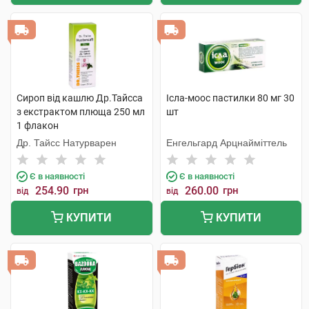
Сироп від кашлю Др.Тайсса
Ісла-моос пастилки 80 мг 30
з екстрактом плюща 250 мл
шт
1 флакон
Др. Тайсс Натурварен
Енгельгард Арцнайміттель
Є в наявності
Є в наявності
254.90
грн
260.00
грн
від
від
КУПИТИ
КУПИТИ