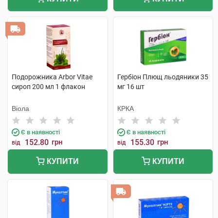
Подорожника Arbor Vitae
Гербіон Плющ льодяники 35
сироп 200 мл 1 флакон
мг 16 шт
Віола
КРКА
Є в наявності
Є в наявності
152.80
грн
155.30
грн
від
від
КУПИТИ
КУПИТИ