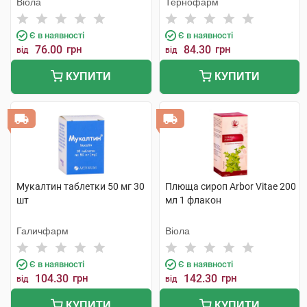
Віола
Тернофарм
Є в наявності
Є в наявності
76.00
грн
84.30
грн
від
від
КУПИТИ
КУПИТИ
Мукалтин таблетки 50 мг 30
Плюща сироп Arbor Vitae 200
шт
мл 1 флакон
Галичфарм
Віола
Є в наявності
Є в наявності
104.30
грн
142.30
грн
від
від
КУПИТИ
КУПИТИ