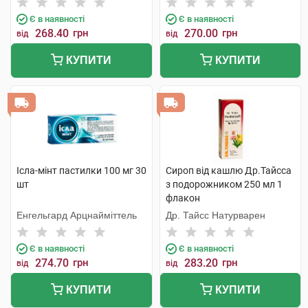
Є в наявності
Є в наявності
268.40
грн
270.00
грн
від
від
КУПИТИ
КУПИТИ
Ісла-мінт пастилки 100 мг 30
Сироп від кашлю Др.Тайсса
шт
з подорожником 250 мл 1
флакон
Енгельгард Арцнайміттель
Др. Тайсс Натурварен
Є в наявності
Є в наявності
274.70
грн
283.20
грн
від
від
КУПИТИ
КУПИТИ