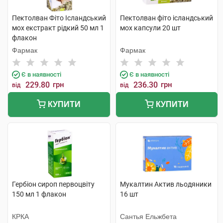
Пектолван Фіто Ісландський
Пектолван фіто ісландський
мох екстракт рідкий 50 мл 1
мох капсули 20 шт
флакон
Фармак
Фармак
Є в наявності
Є в наявності
229.80
грн
236.30
грн
від
від
КУПИТИ
КУПИТИ
Гербіон сироп первоцвіту
Мукалтин Актив льодяники
150 мл 1 флакон
16 шт
КРКА
Сантья Ельжбета