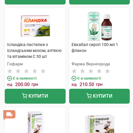
Ісландіка пастилки з
Евкабал сироп 100 мл 1
ісландським мохом, алтеєю
флакон
та вітаміном С 30 шт
Гофарм
Фарма Вернігероде
Є в наявності
Є в наявності
200.00
грн
210.50
грн
від
від
КУПИТИ
КУПИТИ