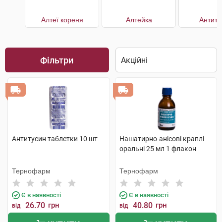
Алтеї кореня
Алтейка
Антиту
Фільтри
Антитусин таблетки 10 шт
Нашатирно-анісові краплі
оральні 25 мл 1 флакон
Тернофарм
Тернофарм
Є в наявності
Є в наявності
26.70
грн
40.80
грн
від
від