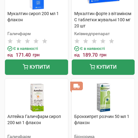
Мукалтин сироп 200 мл 1
Мукалтин форте з вітаміном
флакон
C таблетки жувальні 100 мг
20 шт
Галичфарм
Київмедпрепарат
Є в наявності
Є в наявності
171.40
грн
189.70
грн
від
від
КУПИТИ
КУПИТИ
Алтейка Галичфарм сироп
Бронхипрет розчин 50 мл 1
200 мл 1 флакон
флакон
Галичфарм
Біонорика