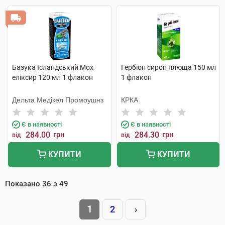
Базука Ісландський Мох
Гербіон сироп плюща 150 мл
еліксир 120 мл 1 флакон
1 флакон
Дельта Медікел Промоушнз
КРКА
Є в наявності
Є в наявності
284.00
грн
284.30
грн
від
від
КУПИТИ
КУПИТИ
Показано
36
з
49
1
2
›