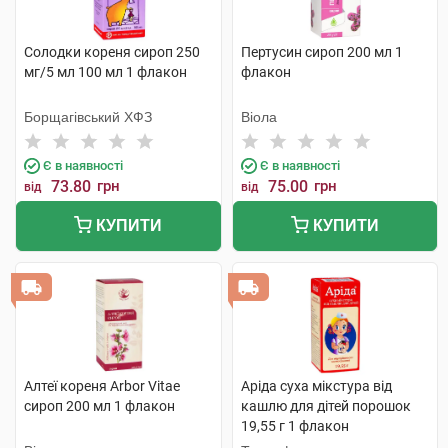
Солодки кореня сироп 250
Пертусин сироп 200 мл 1
мг/5 мл 100 мл 1 флакон
флакон
Борщагівський ХФЗ
Віола
Є в наявності
Є в наявності
73.80
грн
75.00
грн
від
від
КУПИТИ
КУПИТИ
Алтеї кореня Arbor Vitae
Аріда суха мікстура від
сироп 200 мл 1 флакон
кашлю для дітей порошок
19,55 г 1 флакон