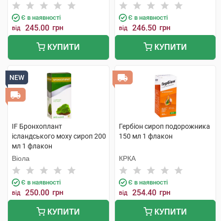
Є в наявності
Є в наявності
245.00
грн
246.50
грн
від
від
КУПИТИ
КУПИТИ
NEW
IF Бронхоплант
Гербіон сироп подорожника
ісландського моху сироп 200
150 мл 1 флакон
мл 1 флакон
Віола
КРКА
Є в наявності
Є в наявності
250.00
грн
254.40
грн
від
від
КУПИТИ
КУПИТИ