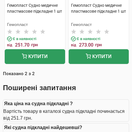
Гемопласт Судно медичне
Гемопласт Судно медичне
пластмасове підкладне 1 шт
пластмасове підкладне 1 шт
Гемопласт
Гемопласт
Є в наявності
Є в наявності
251.70
грн
273.00
грн
від
від
КУПИТИ
КУПИТИ
Показано
2
з
2
Поширені запитання
Яка ціна на судна підкладні ?
Вартість товару в каталозі судна підкладні починається
від 251.7 грн.
Які судна підкладні найдешевші?