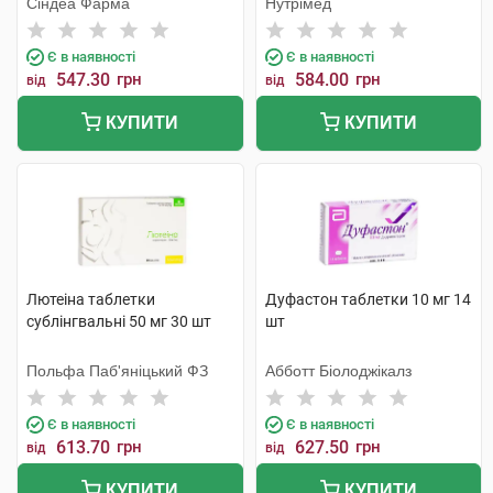
Сіндеа Фарма
Нутрімед
Є в наявності
Є в наявності
547.30
грн
584.00
грн
від
від
КУПИТИ
КУПИТИ
Лютеіна таблетки
Дуфастон таблетки 10 мг 14
сублінгвальні 50 мг 30 шт
шт
Польфа Паб'яніцький ФЗ
Абботт Біолоджікалз
Є в наявності
Є в наявності
613.70
грн
627.50
грн
від
від
КУПИТИ
КУПИТИ