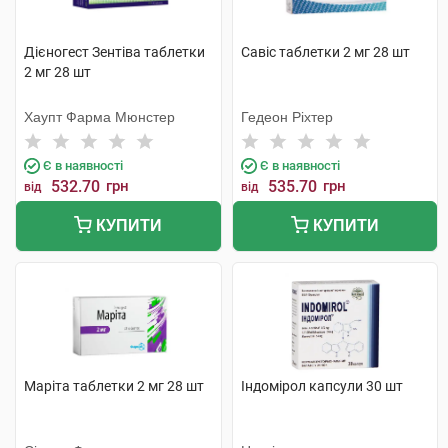
Дієногест Зентіва таблетки
Савіс таблетки 2 мг 28 шт
2 мг 28 шт
Хаупт Фарма Мюнстер
Гедеон Ріхтер
Є в наявності
Є в наявності
532.70
грн
535.70
грн
від
від
КУПИТИ
КУПИТИ
Маріта таблетки 2 мг 28 шт
Індомірол капсули 30 шт