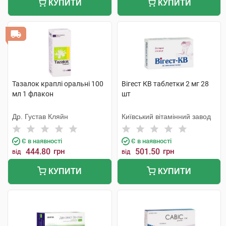
КУПИТИ
КУПИТИ
Тазалок краплі оральні 100
Вігест КВ таблетки 2 мг 28
мл 1 флакон
шт
Др. Густав Кляйн
Київський вітамінний завод
Є в наявності
Є в наявності
444.80
грн
501.50
грн
від
від
КУПИТИ
КУПИТИ