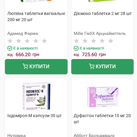
Лютеіна таблетки вагінальні
Діємоно таблетки 2 мг 28 шт
200 мг 20 шт
Адамед Фарма
Мібе ГмбХ Арцнайміттель
Є в наявності
Є в наявності
666.20
грн
725.60
грн
від
від
КУПИТИ
КУПИТИ
Індомірол-М капсули 30 шт
Дуфастон таблетки 10 мг 20
шт
Нутрімед
Абботт Біолоджікалз