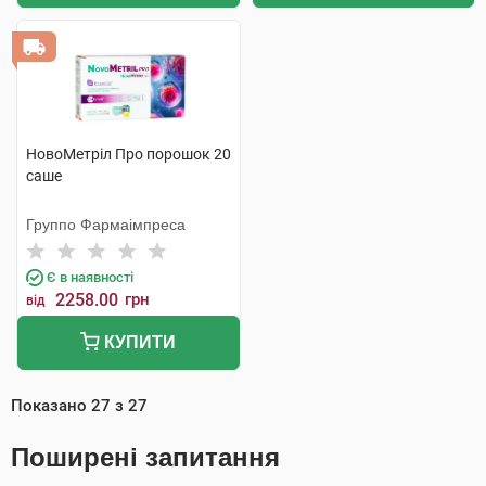
НовоМетріл Про порошок 20
саше
Группо Фармаімпреса
Є в наявності
2258.00
грн
від
КУПИТИ
Показано
27
з
27
Поширені запитання