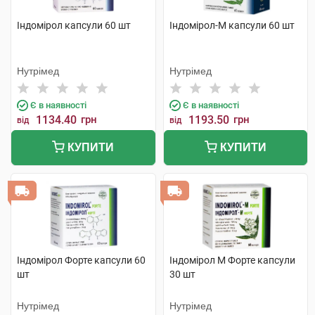
Індомірол капсули 60 шт
Індомірол-М капсули 60 шт
Нутрімед
Нутрімед
Є в наявності
Є в наявності
1134.40
грн
1193.50
грн
від
від
КУПИТИ
КУПИТИ
Індомірол Форте капсули 60
Індомірол М Форте капсули
шт
30 шт
Нутрімед
Нутрімед