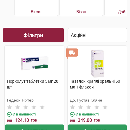
Вігест
Візан
Дайне
Фільтри
Норколут таблетки 5 мг 20
Тазалок краплі оральні 50
шт
мл 1 флакон
Гедеон Ріхтер
Др. Густав Кляйн
Є в наявності
Є в наявності
124.10
грн
349.00
грн
від
від