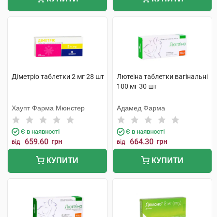
Діметріо таблетки 2 мг 28 шт
Лютеіна таблетки вагінальні
100 мг 30 шт
Хаупт Фарма Мюнстер
Адамед Фарма
Є в наявності
Є в наявності
659.60
грн
664.30
грн
від
від
КУПИТИ
КУПИТИ