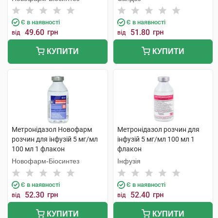
Є в наявності
Є в наявності
49.60
грн
51.80
грн
від
від
КУПИТИ
КУПИТИ
Метронідазол Новофарм
Метронідазол розчин для
розчин для інфузій 5 мг/мл
інфузій 5 мг/мл 100 мл 1
100 мл 1 флакон
флакон
Новофарм-Біосинтез
Інфузія
Є в наявності
Є в наявності
52.30
грн
52.40
грн
від
від
КУПИТИ
КУПИТИ