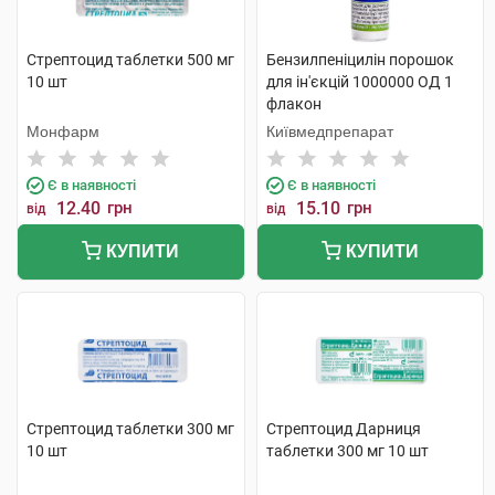
Стрептоцид таблетки 500 мг
Бензилпеніцилін порошок
10 шт
для ін'єкцій 1000000 ОД 1
флакон
Монфарм
Київмедпрепарат
Є в наявності
Є в наявності
12.40
грн
15.10
грн
від
від
КУПИТИ
КУПИТИ
Стрептоцид таблетки 300 мг
Стрептоцид Дарниця
10 шт
таблетки 300 мг 10 шт