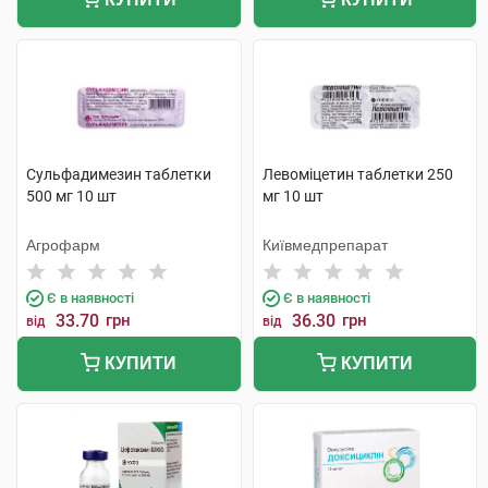
Сульфадимезин таблетки
Левоміцетин таблетки 250
500 мг 10 шт
мг 10 шт
Агрофарм
Київмедпрепарат
Є в наявності
Є в наявності
33.70
грн
36.30
грн
від
від
КУПИТИ
КУПИТИ