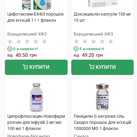
Цефотаксим БХФЗ порошок
Доксициклін капсули 100 мг
для ін'єкцій 1 г 1 флакон
10 шт
Борщагівський ХФЗ
Борщагівський ХФЗ
Є в наявності
Є в наявності
40.50
грн
49.20
грн
від
від
КУПИТИ
КУПИТИ
Ципрофлоксацин Новофарм
Пеніцилін G натрієва сіль
розчин для інфузій 2 мг/мл
Сандоз порошок для ін'єкцій
100 мл 1 флакон
1000000 МО 1 флакон
Новофарм-Біосинтез
Сандоз