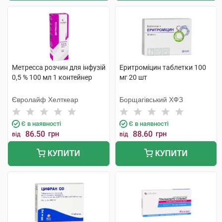
Метресса розчин для інфузій
Еритроміцин таблетки 100
0,5 % 100 мл 1 контейнер
мг 20 шт
Євролайф Хелткеар
Борщагівський ХФЗ
Є в наявності
Є в наявності
86.50
грн
88.60
грн
від
від
КУПИТИ
КУПИТИ