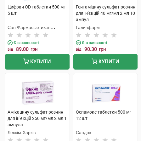
Цифран OD таблетки 500 мг
Гентаміцину сульфат розчин
5 шт
для ін'єкцій 40 мг/мл 2 мл 10
ампул
Сан Фармасьютикал
Галичфарм
Індастріз
Є в наявності
Є в наявності
89.00
грн
90.30
грн
від
від
КУПИТИ
КУПИТИ
Амікацину сульфат розчин
Оспамокс таблетки 500 мг
для ін'єкцій 250 мг/мл 2 мл 1
12 шт
ампула
Лекхім-Харків
Сандоз