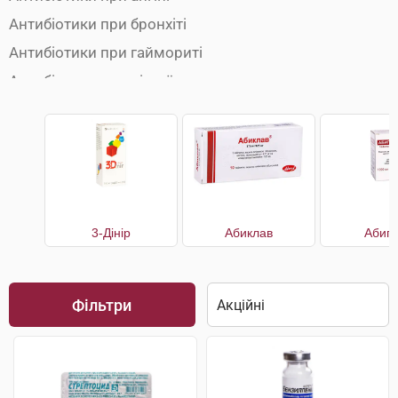
Антибіотики при бронхіті
Антибіотики при гаймориті
Антибіотики при діареї
Антибіотики при кишковій інфекції
Антибіотики при пієлонефриті
Антибіотики при пневмонії
Антибіотики при циститі
Антибіотики у стоматології
3-Дінір
Абиклав
Абип
Антибіотики широкого спектра
Фільтри