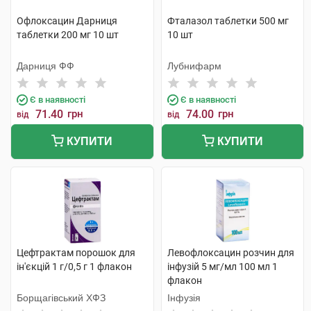
Офлоксацин Дарниця
Фталазол таблетки 500 мг
таблетки 200 мг 10 шт
10 шт
Дарниця ФФ
Лубнифарм
Є в наявності
Є в наявності
71.40
грн
74.00
грн
від
від
КУПИТИ
КУПИТИ
Цефтрактам порошок для
Левофлоксацин розчин для
ін'єкцій 1 г/0,5 г 1 флакон
інфузій 5 мг/мл 100 мл 1
флакон
Борщагівський ХФЗ
Інфузія