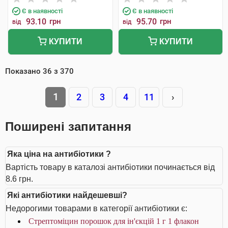
Є в наявності
Є в наявності
93.10
грн
95.70
грн
від
від
КУПИТИ
КУПИТИ
Показано
36
з
370
1
2
3
4
11
›
Поширені запитання
Яка ціна на антибіотики ?
Вартість товару в каталозі антибіотики починається від
8.6 грн.
Які антибіотики найдешевші?
Недорогими товарами в категорії антибіотики є:
Стрептоміцин порошок для ін'єкцій 1 г 1 флакон