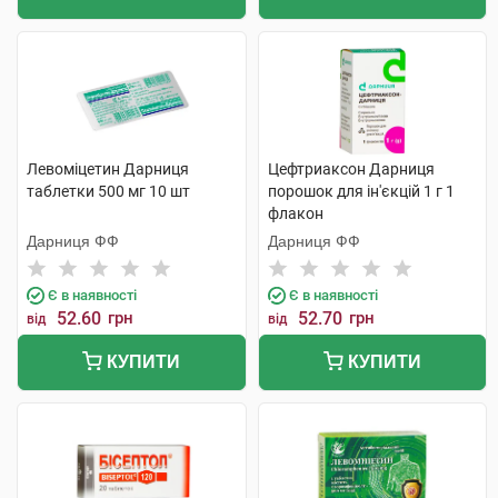
Левоміцетин Дарниця
Цефтриаксон Дарниця
таблетки 500 мг 10 шт
порошок для ін'єкцій 1 г 1
флакон
Дарниця ФФ
Дарниця ФФ
Є в наявності
Є в наявності
52.60
грн
52.70
грн
від
від
КУПИТИ
КУПИТИ