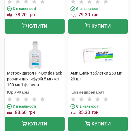
Є в наявності
Є в наявності
78.20
грн
79.30
грн
від
від
КУПИТИ
КУПИТИ
Метронідазол PP-Bottle Pack
Ампіцилін таблетки 250 мг
розчин для інфузій 5 мг/мл
20 шт
100 мл 1 флакон
Юрія-Фарм
Київмедпрепарат
Є в наявності
Є в наявності
83.60
грн
85.30
грн
від
від
КУПИТИ
КУПИТИ