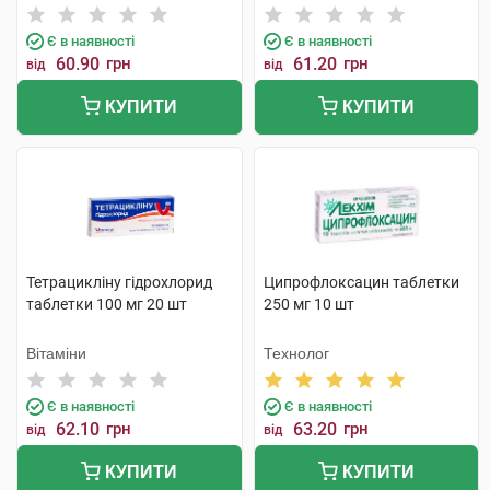
Є в наявності
Є в наявності
60.90
грн
61.20
грн
від
від
КУПИТИ
КУПИТИ
Тетрацикліну гідрохлорид
Ципрофлоксацин таблетки
таблетки 100 мг 20 шт
250 мг 10 шт
Вітаміни
Технолог
Є в наявності
Є в наявності
62.10
грн
63.20
грн
від
від
КУПИТИ
КУПИТИ