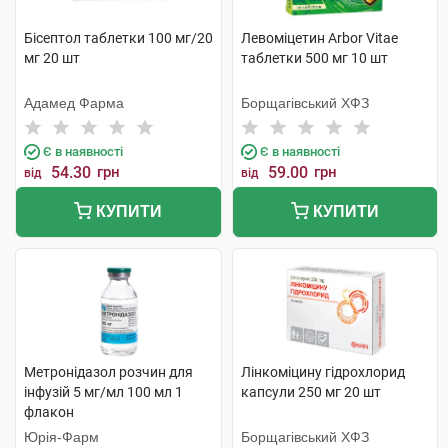
Бісептол таблетки 100 мг/20
Левоміцетин Arbor Vitae
мг 20 шт
таблетки 500 мг 10 шт
Адамед Фарма
Борщагівський ХФЗ
Є в наявності
Є в наявності
54.30
грн
59.00
грн
від
від
КУПИТИ
КУПИТИ
Метронідазол розчин для
Лінкоміцину гідрохлорид
інфузій 5 мг/мл 100 мл 1
капсули 250 мг 20 шт
флакон
Юрія-Фарм
Борщагівський ХФЗ