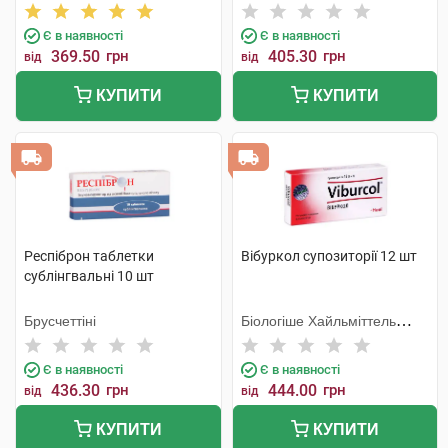
компанія
Є в наявності
Є в наявності
369.50
грн
405.30
грн
від
від
КУПИТИ
КУПИТИ
Респіброн таблетки
Вібуркол супозиторії 12 шт
сублінгвальні 10 шт
Брусчеттіні
Біологіше Хайльміттель
Хеель
Є в наявності
Є в наявності
436.30
грн
444.00
грн
від
від
КУПИТИ
КУПИТИ