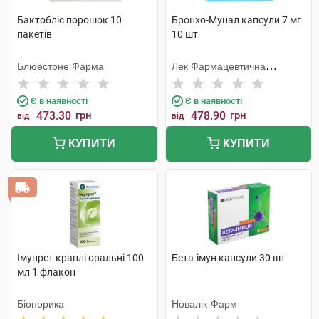
Бактобліс порошок 10
Бронхо-Мунал капсули 7 мг
пакетів
10 шт
Блюестоне Фарма
Лек Фармацевтична
компанія
Є в наявності
Є в наявності
473.30
грн
478.90
грн
від
від
КУПИТИ
КУПИТИ
Імупрет краплі оральні 100
Бета-імун капсули 30 шт
мл 1 флакон
Біонорика
Новалік-Фарм