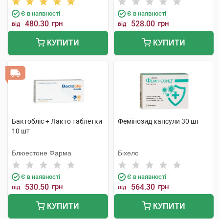
Є в наявності
Є в наявності
480.30
грн
528.00
грн
від
від
КУПИТИ
КУПИТИ
Бактобліс + Лакто таблетки
Фемінозид капсули 30 шт
10 шт
Блюестоне Фарма
Біхелс
Є в наявності
Є в наявності
530.50
грн
564.30
грн
від
від
КУПИТИ
КУПИТИ