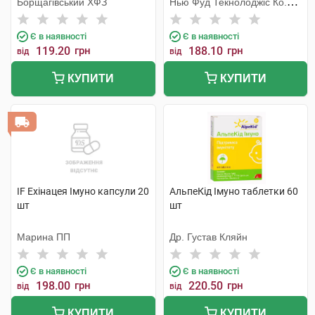
Борщагівський ХФЗ
Нью Фуд Текнолоджіс Ко.
Лтд
Є в наявності
Є в наявності
119.20
грн
188.10
грн
від
від
КУПИТИ
КУПИТИ
IF Ехінацея Імуно капсули 20
АльпеКід Імуно таблетки 60
шт
шт
Марина ПП
Др. Густав Кляйн
Є в наявності
Є в наявності
198.00
грн
220.50
грн
від
від
КУПИТИ
КУПИТИ