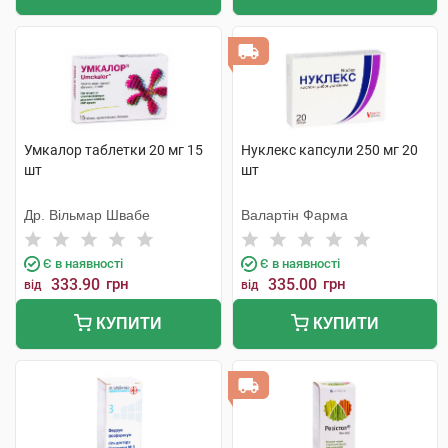
Умкалор таблетки 20 мг 15
Нуклекс капсули 250 мг 20
шт
шт
Др. Вільмар Швабе
Валартін Фарма
Є в наявності
Є в наявності
333.90
грн
335.00
грн
від
від
КУПИТИ
КУПИТИ