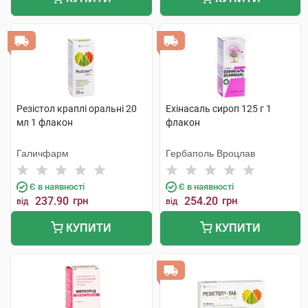
Резістол краплі оральні 20
Ехінасаль сироп 125 г 1
мл 1 флакон
флакон
Галичфарм
Гербаполь Вроцлав
Є в наявності
Є в наявності
237.90
грн
254.20
грн
від
від
КУПИТИ
КУПИТИ