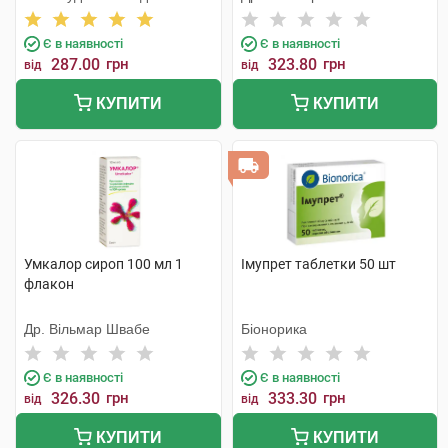
Лтд
Є в наявності
Є в наявності
287.00
грн
323.80
грн
від
від
КУПИТИ
КУПИТИ
Умкалор сироп 100 мл 1
Імупрет таблетки 50 шт
флакон
Др. Вільмар Швабе
Біонорика
Є в наявності
Є в наявності
326.30
грн
333.30
грн
від
від
КУПИТИ
КУПИТИ