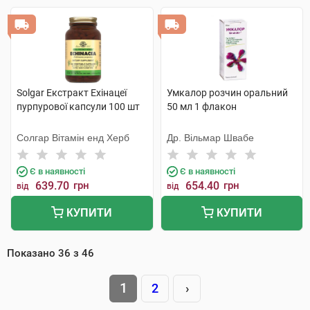
Solgar Екстракт Ехінацеї
Умкалор розчин оральний
пурпурової капсули 100 шт
50 мл 1 флакон
Солгар Вітамін енд Херб
Др. Вільмар Швабе
Є в наявності
Є в наявності
639.70
грн
654.40
грн
від
від
КУПИТИ
КУПИТИ
Показано
36
з
46
1
2
›