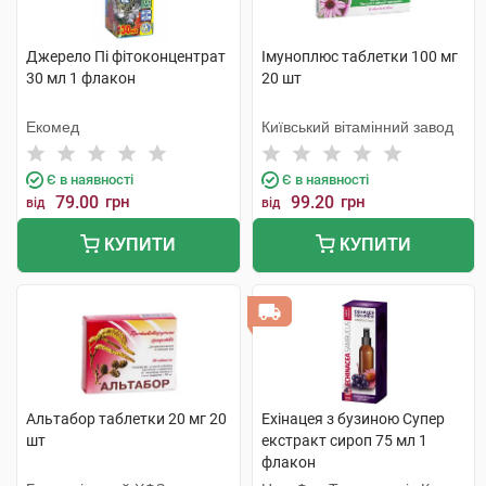
Джерело Пі фітоконцентрат
Імуноплюс таблетки 100 мг
30 мл 1 флакон
20 шт
Екомед
Київський вітамінний завод
Є в наявності
Є в наявності
79.00
грн
99.20
грн
від
від
КУПИТИ
КУПИТИ
Альтабор таблетки 20 мг 20
Ехінацея з бузиною Супер
шт
екстракт сироп 75 мл 1
флакон