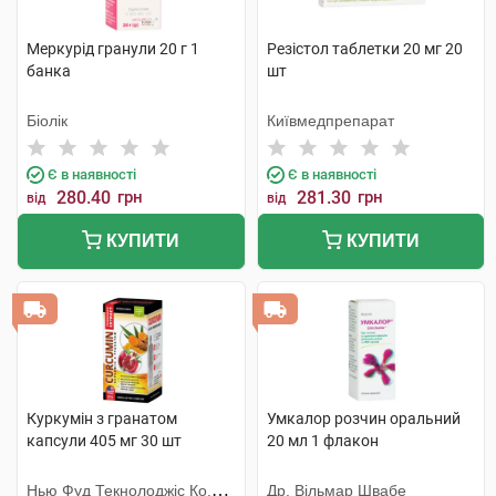
Меркурід гранули 20 г 1
Резістол таблетки 20 мг 20
банка
шт
Біолік
Київмедпрепарат
Є в наявності
Є в наявності
280.40
грн
281.30
грн
від
від
КУПИТИ
КУПИТИ
Куркумін з гранатом
Умкалор розчин оральний
капсули 405 мг 30 шт
20 мл 1 флакон
Нью Фуд Текнолоджіс Ко.
Др. Вільмар Швабе