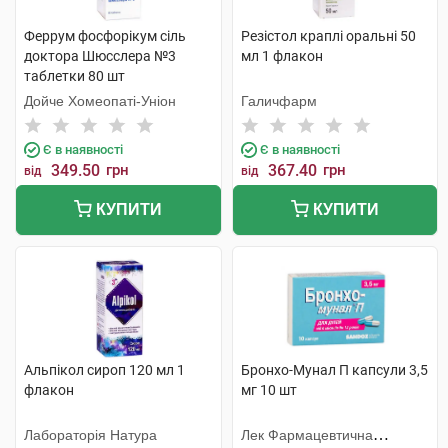
Феррум фосфорiкум сіль
Резістол краплі оральні 50
доктора Шюсслера №3
мл 1 флакон
таблетки 80 шт
Дойче Хомеопаті-Уніон
Галичфарм
Є в наявності
Є в наявності
349.50
грн
367.40
грн
від
від
КУПИТИ
КУПИТИ
Альпікол сироп 120 мл 1
Бронхо-Мунал П капсули 3,5
флакон
мг 10 шт
Лабораторія Натура
Лек Фармацевтична