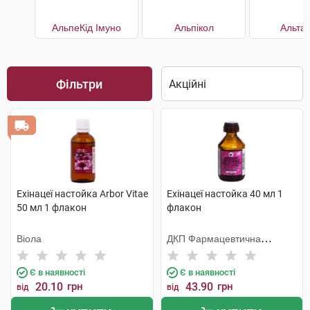
АльпеКід Імуно
Альпікол
Альта
Фільтри
Ехінацеї настойка Arbor Vitae
Ехінацеї настойка 40 мл 1
50 мл 1 флакон
флакон
Віола
ДКП Фармацевтична
фабрика
Є в наявності
Є в наявності
20.10
грн
43.90
грн
від
від