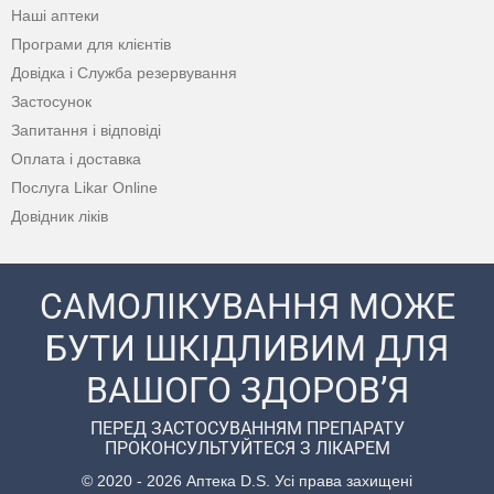
Наші аптеки
Програми для клієнтів
Довідка і Служба резервування
Застосунок
Запитання і відповіді
Оплата і доставка
Послуга Likar Online
Довідник ліків
САМОЛІКУВАННЯ МОЖЕ
БУТИ ШКІДЛИВИМ ДЛЯ
ВАШОГО ЗДОРОВ’Я
ПЕРЕД ЗАСТОСУВАННЯМ ПРЕПАРАТУ
ПРОКОНСУЛЬТУЙТЕСЯ З ЛІКАРЕМ
© 2020 - 2026 Аптека D.S. Усі права захищені