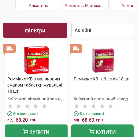
Алмагель
Алмагель M зі смаком вишні
Алмаге
Фільтри
РемМакс-КВ з малиновим
Реммакс КВ таблетки 18 шт
смаком таблетки жувальні
18 шт
Київський вітамінний завод
Київський вітамінний завод
Є в наявності
Є в наявності
68.20
грн
68.60
грн
від
від
КУПИТИ
КУПИТИ