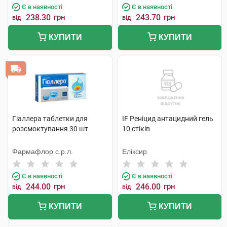
Є в наявності
Є в наявності
238.30
грн
243.70
грн
від
від
КУПИТИ
КУПИТИ
Гіаллера таблетки для
IF Реніцид антацидний гель
розсмоктування 30 шт
10 стіків
Фармафлор с.р.л.
Еліксир
Є в наявності
Є в наявності
244.00
грн
246.00
грн
від
від
КУПИТИ
КУПИТИ