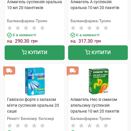
Алмагель суспензія оральна
Алмагель А суспензія
10 мл 20 пакетиків
оральна 10 мл 20 пакетів
Балканфарма-Троян
Балканфарма-Троян
Є в наявності
Є в наявності
290.30
грн
317.30
грн
від
від
КУПИТИ
КУПИТИ
Гавіскон форте з запахом
Алмагель Нео зі смаком
м'яти суспензія оральна 20
апельсину суспензія
саше
оральна 10 мл 20 пакетів
Реккітт Бенкізер Хелскер
Балканфарма-Троян