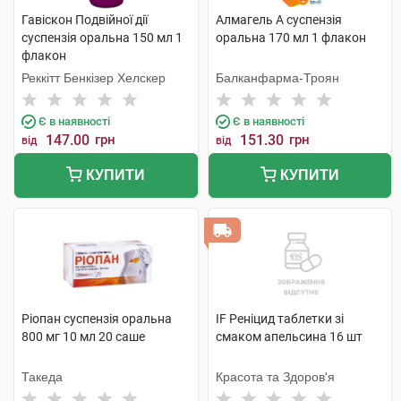
Гавіскон Подвійної дії
Алмагель А суспензія
суспензія оральна 150 мл 1
оральна 170 мл 1 флакон
флакон
Реккітт Бенкізер Хелскер
Балканфарма-Троян
Є в наявності
Є в наявності
147.00
грн
151.30
грн
від
від
КУПИТИ
КУПИТИ
Ріопан суспензія оральна
IF Реніцид таблетки зі
800 мг 10 мл 20 саше
смаком апельсина 16 шт
Такеда
Красота та Здоров'я