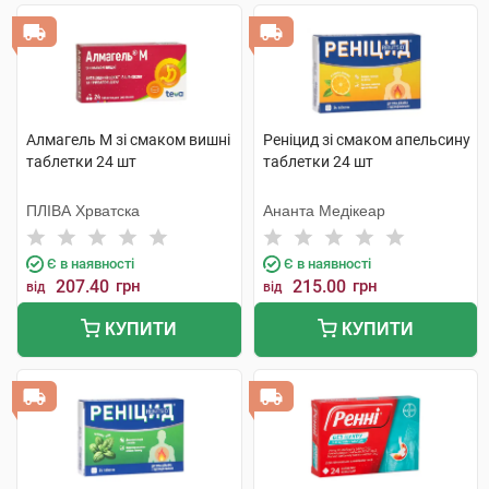
Алмагель M зі смаком вишні
Реніцид зі смаком апельсину
таблетки 24 шт
таблетки 24 шт
ПЛІВА Хрватска
Ананта Медікеар
Є в наявності
Є в наявності
207.40
грн
215.00
грн
від
від
КУПИТИ
КУПИТИ