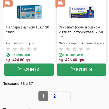
Гіаллера емульсія 15 мл 20
Секрепат форте зі смаком
стіків
м'яти таблетки жувальні 50
шт
Фармафлор с.р.л.
Лабораторіос Алкала Фарма
Є в наявності
Є в наявності
424.80
грн
426.40
грн
від
від
КУПИТИ
КУПИТИ
Показано
36
з
37
1
2
›