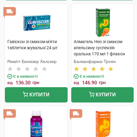
Гавіскон зі смаком м'яти
Алмагель Нео зі смаком
таблетки жувальні 24 шт
апельсину суспензія
оральна 170 мл 1 флакон
Реккітт Бенкізер Хелскер
Балканфарма-Троян
Є в наявності
Є в наявності
136.30
грн
146.90
грн
від
від
КУПИТИ
КУПИТИ