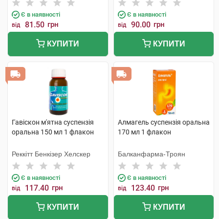
Є в наявності
Є в наявності
81.50
грн
90.00
грн
від
від
КУПИТИ
КУПИТИ
Гавіскон м'ятна суспензія
Алмагель суспензія оральна
оральна 150 мл 1 флакон
170 мл 1 флакон
Реккітт Бенкізер Хелскер
Балканфарма-Троян
Є в наявності
Є в наявності
117.40
грн
123.40
грн
від
від
КУПИТИ
КУПИТИ