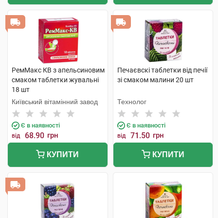
РемМакс КВ з апельсиновим
Печаєвскі таблетки від печії
смаком таблетки жувальні
зі смаком малини 20 шт
18 шт
Київський вітамінний завод
Технолог
Є в наявності
Є в наявності
68.90
грн
71.50
грн
від
від
КУПИТИ
КУПИТИ