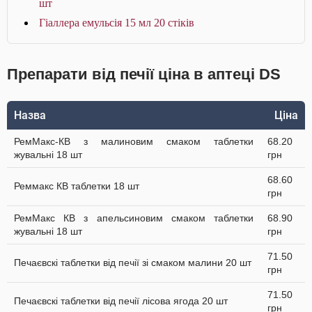
шт
Гіаллера емульсія 15 мл 20 стіків
Препарати від печії ціна в аптеці DS
Назва
Ціна
РемМакс-КВ з малиновим смаком таблетки
68.20
жувальні 18 шт
грн
68.60
Реммакс КВ таблетки 18 шт
грн
РемМакс КВ з апельсиновим смаком таблетки
68.90
жувальні 18 шт
грн
71.50
Печаєвскі таблетки від печії зі смаком малини 20 шт
грн
71.50
Печаєвскі таблетки від печії лісова ягода 20 шт
грн