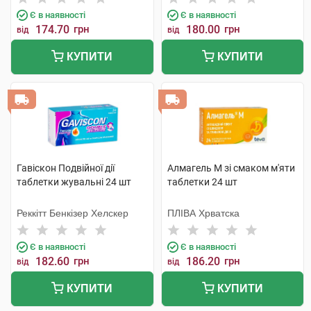
Є в наявності
Є в наявності
174.70
грн
180.00
грн
від
від
КУПИТИ
КУПИТИ
Гавіскон Подвійної дії
Алмагель М зі смаком м'яти
таблетки жувальні 24 шт
таблетки 24 шт
Реккітт Бенкізер Хелскер
ПЛІВА Хрватска
Є в наявності
Є в наявності
182.60
грн
186.20
грн
від
від
КУПИТИ
КУПИТИ