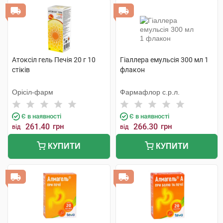
Атоксіл гель Печія 20 г 10
Гіаллера емульсія 300 мл 1
стіків
флакон
Орісіл-фарм
Фармафлор с.р.л.
Є в наявності
Є в наявності
261.40
грн
266.30
грн
від
від
КУПИТИ
КУПИТИ