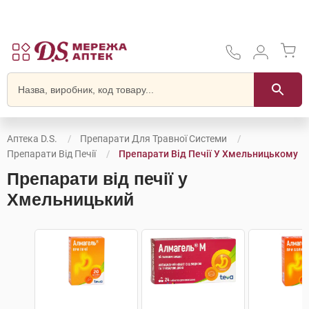
Аптека D.S.
Препарати Для Травної Системи
Препарати Від Печії
Препарати Від Печії У Хмельницькому
Препарати від печії у
Хмельницький