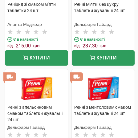
Реніцид зі смаком м’яти
Ренні М'ятні без цукру
таблетки 24 шт
таблетки жувальні 24 шт
Ананта Медікеар
Дельфарм Гайард
Є в наявності
Є в наявності
215.00
грн
237.30
грн
від
від
КУПИТИ
КУПИТИ
Ренні з апельсиновим
Ренні з ментоловим смаком
смаком таблетки жувальні
таблетки жувальні 24 шт
24 шт
Дельфарм Гайард
Дельфарм Гайард