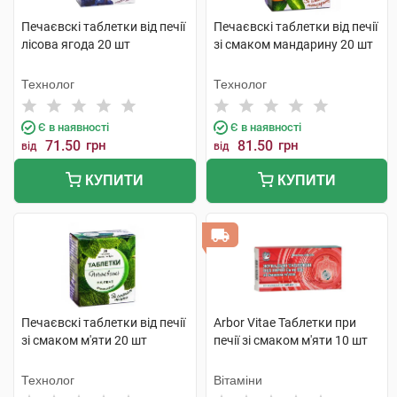
Печаєвскі таблетки від печії
Печаєвскі таблетки від печії
лісова ягода 20 шт
зі смаком мандарину 20 шт
Технолог
Технолог
Є в наявності
Є в наявності
71.50
грн
81.50
грн
від
від
КУПИТИ
КУПИТИ
Печаєвскі таблетки від печії
Arbor Vitae Таблетки при
зі смаком м'яти 20 шт
печії зі смаком м'яти 10 шт
Технолог
Вітаміни