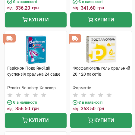
Є в наявності
Є в наявності
336.20
грн
341.60
грн
від
від
КУПИТИ
КУПИТИ
Гавіскон Подвійної дії
Фосфалюгель гель оральний
суспензія оральна 24 саше
20 г 20 пакетів
Реккітт Бенкізер Хелскер
Фарматіс
Є в наявності
Є в наявності
356.50
грн
363.50
грн
від
від
КУПИТИ
КУПИТИ