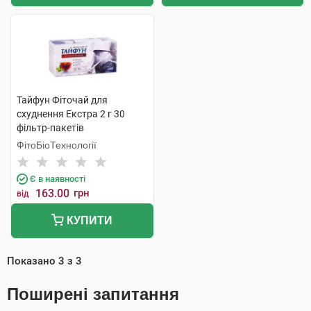
Тайфун Фіточай для
схуднення Екстра 2 г 30
фільтр-пакетів
ФітоБіоТехнології
Є в наявності
163.00
грн
від
КУПИТИ
Показано
3
з
3
Поширені запитання