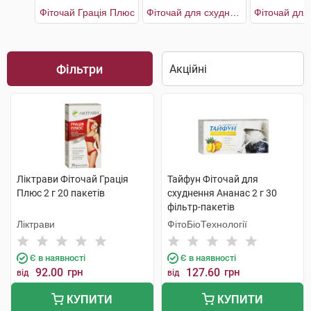
Фіточай Грація Плюс
Фіточай для схуднення Ананас
Фільтри
Ліктрави Фіточай Грація
Тайфун Фіточай для
Плюс 2 г 20 пакетів
схуднення Ананас 2 г 30
фільтр-пакетів
Ліктрави
ФітоБіоТехнології
Є в наявності
Є в наявності
92.00
грн
127.60
грн
від
від
КУПИТИ
КУПИТИ