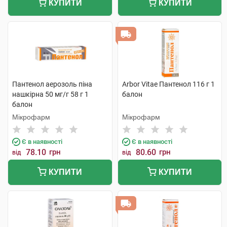
КУПИТИ
КУПИТИ
Пантенол аерозоль піна
Arbor Vitae Пантенол 116 г 1
нашкірна 50 мг/г 58 г 1
балон
балон
Мікрофарм
Мікрофарм
Є в наявності
Є в наявності
78.10
грн
80.60
грн
від
від
КУПИТИ
КУПИТИ