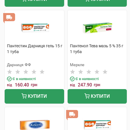
Пантестин Дарниця гель 15 г
Пантенол Тева мазь 5 % 35 г
1 туба
1 туба
Дарниця ФФ
Меркле
Є в наявності
Є в наявності
160.40
грн
247.90
грн
від
від
КУПИТИ
КУПИТИ