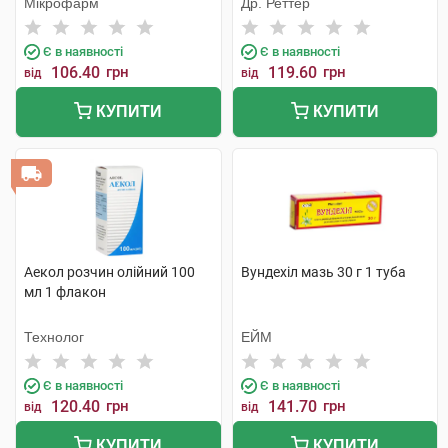
Мікрофарм
Др. Реттер
Є в наявності
Є в наявності
106.40
грн
119.60
грн
від
від
КУПИТИ
КУПИТИ
Аекол розчин олійний 100
Вундехіл мазь 30 г 1 туба
мл 1 флакон
Технолог
ЕЙМ
Є в наявності
Є в наявності
120.40
грн
141.70
грн
від
від
КУПИТИ
КУПИТИ