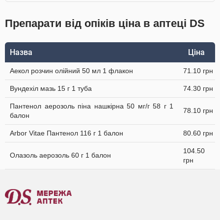
Препарати від опіків ціна в аптеці DS
Назва
Ціна
Аекол розчин олійний 50 мл 1 флакон
71.10 грн
Вундехіл мазь 15 г 1 туба
74.30 грн
Пантенол аерозоль піна нашкірна 50 мг/г 58 г 1
78.10 грн
балон
Arbor Vitae Пантенол 116 г 1 балон
80.60 грн
104.50
Олазоль аерозоль 60 г 1 балон
грн