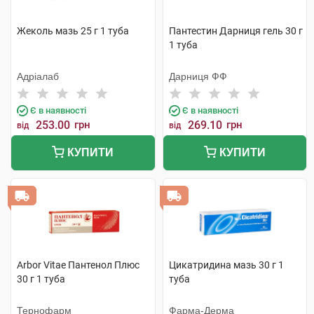
Жеколь мазь 25 г 1 туба
Пантестин Дарниця гель 30 г
1 туба
Адріалаб
Дарниця ФФ
Є в наявності
Є в наявності
253.00
грн
269.10
грн
від
від
КУПИТИ
КУПИТИ
Arbor Vitae Пантенол Плюс
Цикатридина мазь 30 г 1
30 г 1 туба
туба
Тернофарм
Фарма-Дерма