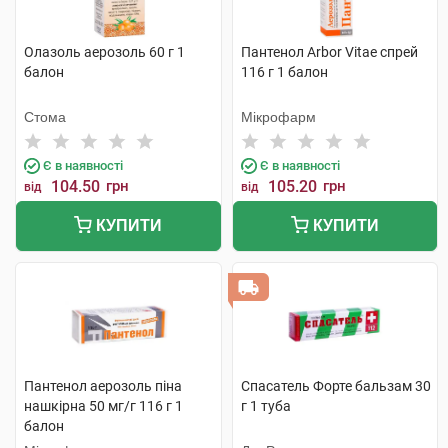
Олазоль аерозоль 60 г 1
Пантенол Arbor Vitae спрей
балон
116 г 1 балон
Стома
Мікрофарм
Є в наявності
Є в наявності
104.50
грн
105.20
грн
від
від
КУПИТИ
КУПИТИ
Пантенол аерозоль піна
Спасатель Форте бальзам 30
нашкірна 50 мг/г 116 г 1
г 1 туба
балон