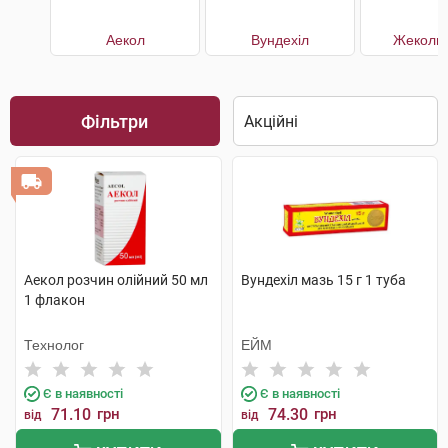
Аекол
Вундехіл
Жеколь 
Фільтри
Аекол розчин олійний 50 мл
Вундехіл мазь 15 г 1 туба
1 флакон
Технолог
ЕЙМ
Є в наявності
Є в наявності
71.10
грн
74.30
грн
від
від