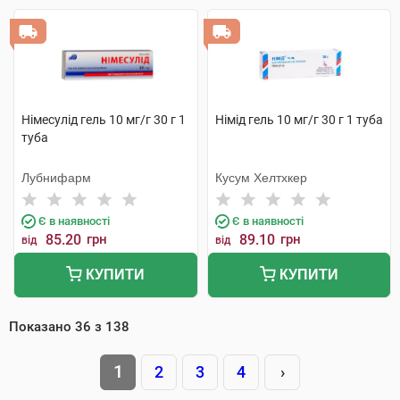
Німесулід гель 10 мг/г 30 г 1
Німід гель 10 мг/г 30 г 1 туба
туба
Лубнифарм
Кусум Хелтхкер
Є в наявності
Є в наявності
85.20
грн
89.10
грн
від
від
КУПИТИ
КУПИТИ
Показано
36
з
138
1
2
3
4
›