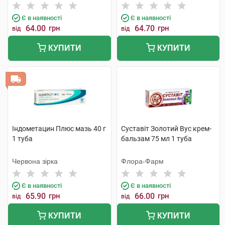
фабрика
Є в наявності
Є в наявності
64.00
грн
64.70
грн
від
від
КУПИТИ
КУПИТИ
Індометацин Плюс мазь 40 г
Суставіт Золотий Вус крем-
1 туба
бальзам 75 мл 1 туба
Червона зірка
Флора-Фарм
Є в наявності
Є в наявності
65.90
грн
66.00
грн
від
від
КУПИТИ
КУПИТИ