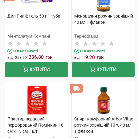
Дип Риліф гель 50 г 1 туба
Меновазин розчин зовнішній
40 мл 1 флакон
Ментолатум Компані
Тернофарм
Є в наявності
Є в наявності
206.80
грн
19.20
грн
від
258.50
від
КУПИТИ
КУПИТИ
Пластир перцевий
Спирт камфорний Arbor Vitae
перфорований Помічник 10
розчин зовнішній 10 % 40 мл
см х 15 см 1 шт
1 флакон