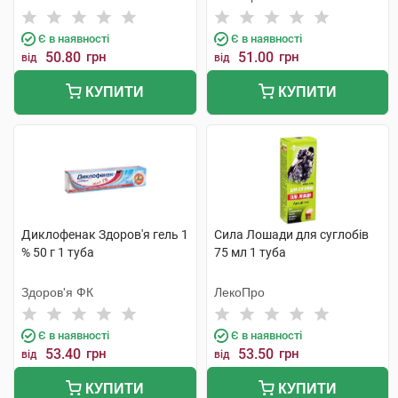
Є в наявності
Є в наявності
50.80
грн
51.00
грн
від
від
КУПИТИ
КУПИТИ
Диклофенак Здоров'я гель 1
Сила Лошади для суглобів
% 50 г 1 туба
75 мл 1 туба
Здоров'я ФК
ЛекоПро
Є в наявності
Є в наявності
53.40
грн
53.50
грн
від
від
КУПИТИ
КУПИТИ