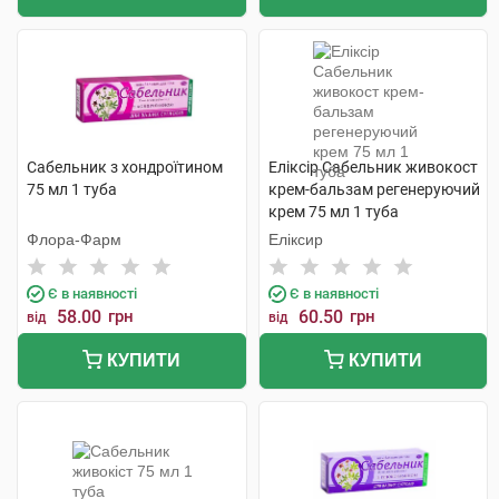
Сабельник з хондроїтином
Еліксір Сабельник живокост
75 мл 1 туба
крем-бальзам регенеруючий
крем 75 мл 1 туба
Флора-Фарм
Еліксир
Є в наявності
Є в наявності
58.00
грн
60.50
грн
від
від
КУПИТИ
КУПИТИ