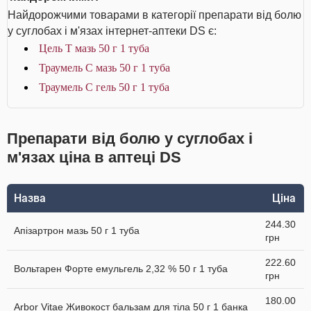
Найдорожчими товарами в категорії препарати від болю
у суглобах і м'язах інтернет-аптеки DS є:
Цель Т мазь 50 г 1 туба
Траумель С мазь 50 г 1 туба
Траумель С гель 50 г 1 туба
Препарати від болю у суглобах і
м'язах ціна в аптеці DS
Назва
Ціна
244.30
Апізартрон мазь 50 г 1 туба
грн
222.60
Вольтарен Форте емульгель 2,32 % 50 г 1 туба
грн
180.00
Arbor Vitae Живокост бальзам для тіла 50 г 1 банка