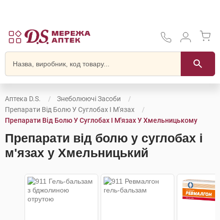
Аптека D.S.
Знеболюючі Засоби
Препарати Від Болю У Суглобах І М'язах
Препарати Від Болю У Суглобах І М'язах У Хмельницькому
Препарати від болю у суглобах і
м'язах у Хмельницький