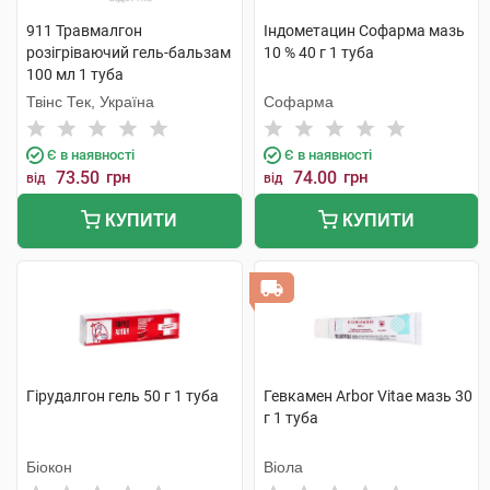
911 Травмалгон
Індометацин Софарма мазь
розігріваючий гель-бальзам
10 % 40 г 1 туба
100 мл 1 туба
Твінс Тек, Україна
Софарма
Є в наявності
Є в наявності
73.50
грн
74.00
грн
від
від
КУПИТИ
КУПИТИ
Гірудалгон гель 50 г 1 туба
Гевкамен Arbor Vitae мазь 30
г 1 туба
Біокон
Віола