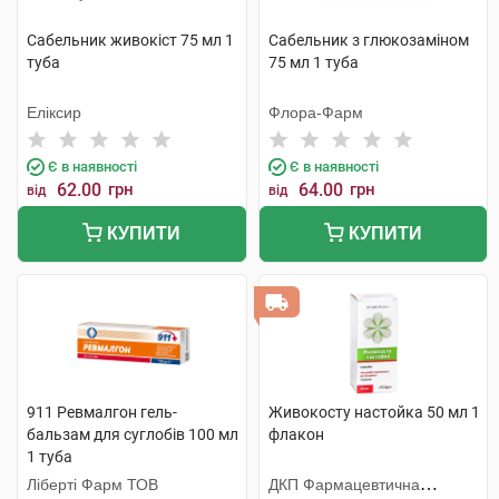
Сабельник живокіст 75 мл 1
Сабельник з глюкозамiном
туба
75 мл 1 туба
Еліксир
Флора-Фарм
Є в наявності
Є в наявності
62.00
грн
64.00
грн
від
від
КУПИТИ
КУПИТИ
911 Ревмалгон гель-
Живокосту настойка 50 мл 1
бальзам для суглобів 100 мл
флакон
1 туба
Ліберті Фарм ТОВ
ДКП Фармацевтична