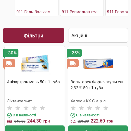
911 Гель-бальзам з бджолиною отрутою
911 Ревмалгон гель-бальзам
Фільтри
−30%
−25%
Апізартрон мазь 50 г 1 туба
Вольтарен Форте емульгель
2,32 % 50 г 1 туба
Ліхтенхельдт
Халеон КХ С.а.р.л.
Є в наявності
Є в наявності
244.30
222.60
грн
грн
від
349.00
від
296.80