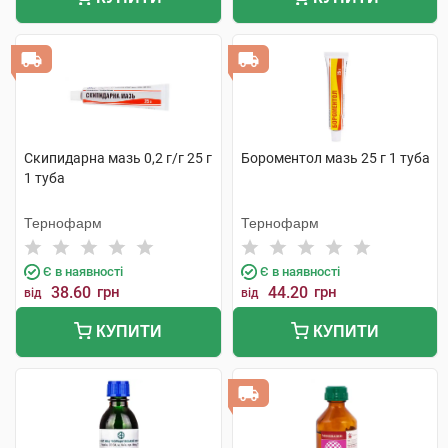
Скипидарна мазь 0,2 г/г 25 г
Бороментол мазь 25 г 1 туба
1 туба
Тернофарм
Тернофарм
Є в наявності
Є в наявності
38.60
грн
44.20
грн
від
від
КУПИТИ
КУПИТИ