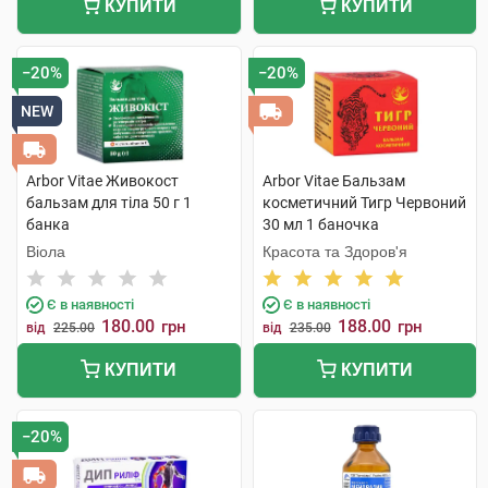
КУПИТИ
КУПИТИ
−20%
−20%
NEW
Arbor Vitae Живокост
Arbor Vitae Бальзам
бальзам для тіла 50 г 1
косметичний Тигр Червоний
банка
30 мл 1 баночка
Віола
Красота та Здоров'я
Є в наявності
Є в наявності
180.00
188.00
грн
грн
від
225.00
від
235.00
КУПИТИ
КУПИТИ
−20%