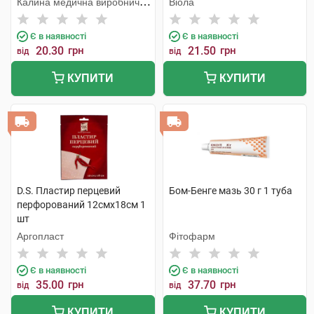
Калина медична виробнича
Віола
компанія
Є в наявності
Є в наявності
20.30
грн
21.50
грн
від
від
КУПИТИ
КУПИТИ
D.S. Пластир перцевий
Бом-Бенге мазь 30 г 1 туба
перфорований 12смх18см 1
шт
Аргопласт
Фітофарм
Є в наявності
Є в наявності
35.00
грн
37.70
грн
від
від
КУПИТИ
КУПИТИ