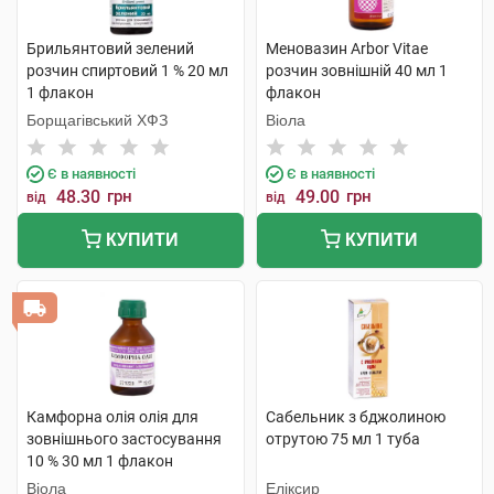
Брильянтовий зелений
Меновазин Arbor Vitae
розчин спиртовий 1 % 20 мл
розчин зовнішній 40 мл 1
1 флакон
флакон
Борщагівський ХФЗ
Віола
Є в наявності
Є в наявності
48.30
грн
49.00
грн
від
від
КУПИТИ
КУПИТИ
Камфорна олія олія для
Сабельник з бджолиною
зовнішнього застосування
отрутою 75 мл 1 туба
10 % 30 мл 1 флакон
Віола
Еліксир