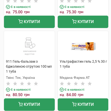
Є в наявності
Є в наявності
75.00
грн
75.30
грн
від
від
КУПИТИ
КУПИТИ
911 Гель-бальзам з
Ультрафастин гель 2,5 % 30 г
бджолиною отрутою 100 мл
1 туба
1 туба
Твінс Тек, Україна
Медана Фарма АТ
Є в наявності
Є в наявності
80.50
грн
84.00
грн
від
від
КУПИТИ
КУПИТИ