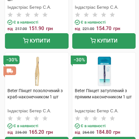
Індастріас Бетер С.А.
Індастріас Бетер С.А.
Є в наявності
Є в наявності
151.90
154.70
грн
грн
від
217.00
від
221.00
КУПИТИ
КУПИТИ
−30%
−30%
Beter Пінцет позолочений з
Beter Пінцет затуплений з
краб-наконечником 1 шт
прямим наконечником 1 шт
Індастріас Бетер С.А.
Індастріас Бетер С.А.
Є в наявності
Є в наявності
165.20
184.80
грн
грн
від
236.00
від
264.00