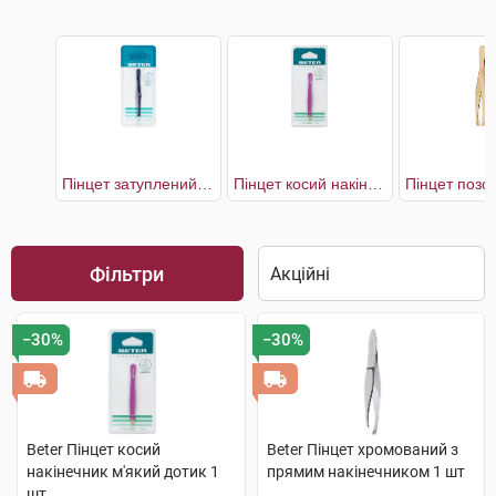
Пінцет затуплений з прямим наконечником
Пінцет косий накінечник м'який дотик
Фільтри
−30%
−30%
Beter Пінцет косий
Beter Пінцет хромований з
накінечник м'який дотик 1
прямим накінечником 1 шт
шт